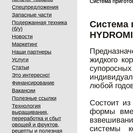
Система пригото
Система пригото
Спецпредложения
Запасные части
Система 
Подержанная техника
(б/у)
HYDROM
Новости
Маркетинг
Предназнач
Наши партнеры
жидкого ко
Услуги
супоросны
Статьи
Это интересно!
индивидуа
Финансирование
любой годо
Вакансии
Полезные ссылки
Состоит из
Технология
формы вмес
выращивания,
переработка и сбыт
взвешивания
овощей и фруктов,
системы к
рецепты и полезная