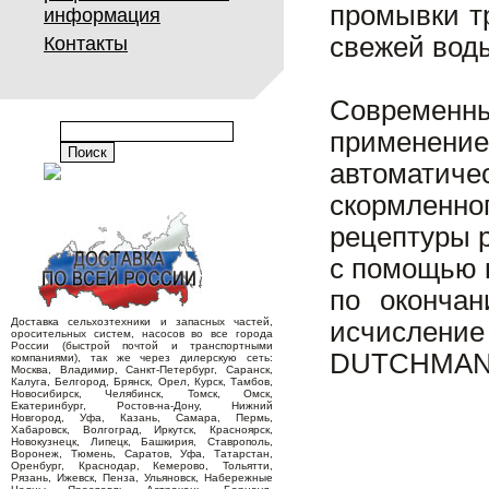
промывки т
информация
свежей вод
Контакты
Современн
применени
автоматич
скормленн
рецептуры 
с помощью 
по окончан
Доставка сельхозтехники и запасных частей,
исчислени
оросительных систем, насосов во все города
России (быстрой почтой и транспортными
DUTCHMAN
компаниями), так же через дилерскую сеть:
Москва, Владимир, Санкт-Петербург, Саранск,
Калуга, Белгород, Брянск, Орел, Курск, Тамбов,
Новосибирск, Челябинск, Томск, Омск,
Екатеринбург, Ростов-на-Дону, Нижний
Новгород, Уфа, Казань, Самара, Пермь,
Хабаровск, Волгоград, Иркутск, Красноярск,
Новокузнецк, Липецк, Башкирия, Ставрополь,
Воронеж, Тюмень, Саратов, Уфа, Татарстан,
Оренбург, Краснодар, Кемерово, Тольятти,
Рязань, Ижевск, Пенза, Ульяновск, Набережные