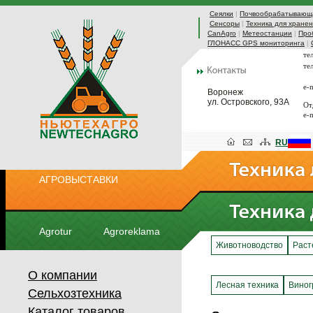
Сеялки
|
Почвообрабатывающа
Сенсоры
|
Техника для хранен
CanAgro
|
Метеостанции
|
Про
ГЛОНАСС GPS мониторинга
|
те
те
e-
Воронеж
ул. Островского, 93А
От
e-
RU
АГРОВЫСТАВКИ
Agrotur
Agroreklama
Животноводство
Раст
О компании
Лесная техника
Виног
Сельхозтехника
Каталог товаров