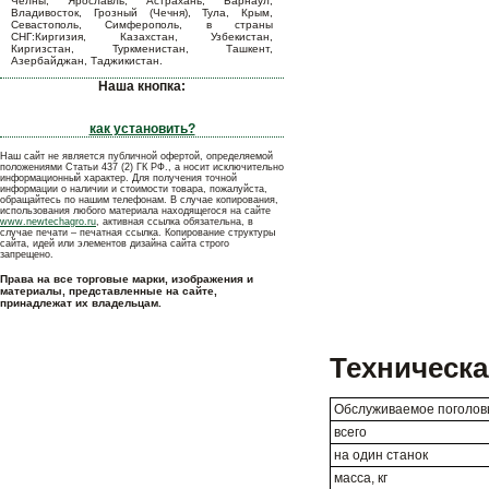
Челны, Ярославль, Астрахань, Барнаул,
Владивосток, Грозный (Чечня), Тула, Крым,
Севастополь, Симферополь, в страны
СНГ:Киргизия, Казахстан, Узбекистан,
Киргизстан, Туркменистан, Ташкент,
Азербайджан, Таджикистан.
Наша кнопка:
как установить?
Наш сайт не является публичной офертой, определяемой
положениями Статьи 437 (2) ГК РФ., а носит исключительно
информационный характер. Для получения точной
информации о наличии и стоимости товара, пожалуйста,
обращайтесь по нашим телефонам. В случае копирования,
использования любого материала находящегося на сайте
www.newtechagro.ru
, активная ссылка обязательна, в
случае печати – печатная ссылка. Копирование структуры
сайта, идей или элементов дизайна сайта строго
запрещено.
Права на все торговые марки, изображения и
материалы, представленные на сайте,
принадлежат их владельцам.
Техническа
Обслуживаемое поголов
всего
на один станок
масса, кг