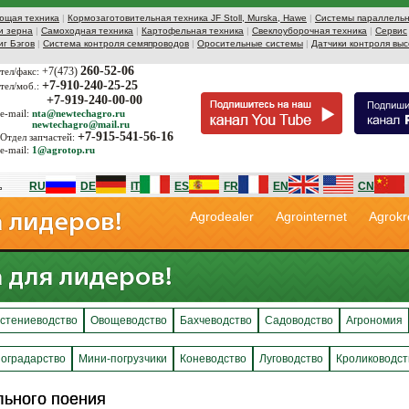
ющая техника
|
Кормозаготовительная техника JF Stoll, Murska, Hawe
|
Системы параллельн
и зерна
|
Самоходная техника
|
Картофельная техника
|
Свеклоуборочная техника
|
Сервис
иг Бэгов
|
Система контроля семяпроводов
|
Оросительные системы
|
Датчики контроля выс
260-52-06
+7(473)
тел/факс:
+7-910-240-25-25
тел/моб.:
+7-919-240-00-00
e-mail:
nta@newtechagro.ru
newtechagro@mail.ru
+7-915-541-56-16
Отдел запчастей:
e-mail:
1@agrotop.ru
RU
DE
IT
ES
FR
EN
CN
Agrodealer
Agrointernet
Agrokr
стениеводство
Овощеводство
Бахчеводство
Садоводство
Агрономия
оградарство
Мини-погрузчики
Коневодство
Луговодство
Кролиководст
льного поения
льного поения