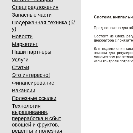
Спецпредложения
Запасные части
Система ниппельн
Подержанная техника (б/
у)
Предназначена для об
Новости
Состоит из блока рег
деаэратора с показат
Маркетинг
Для подключения сис
Наши партнеры
очистки для регулир
манометром (по желан
Услуги
часы контроля потреб
Статьи
Это интересно!
Финансирование
Вакансии
Полезные ссылки
Технология
выращивания,
переработка и сбыт
овощей и фруктов,
рецепты и полезная