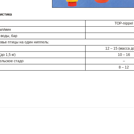
ристика
TOP-nippel
мл/мин
 воды, бар
вье птицы на один ниппель:
12 – 15 (масса до
о 1,5 кг)
10 – 16
ельское стадо
–
8 – 12