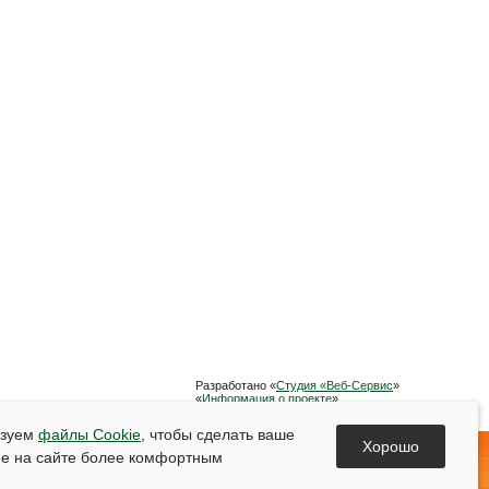
Разработано «
Студия «Веб-Сервис
»
«
Информация о проекте
»
Список используемой литературы
ьзуем
файлы Cookie
, чтобы сделать ваше
Хорошо
е на сайте более комфортным