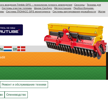
ого вождения Trimble GPS – технологии точного земледелия
|
Сенсоры
|
Техника для
|
Системы очистки топлива
|
Шнеки CanAgro
|
Метеостанции
|
Пробоотборники-
ева
|
Система ГЛОНАСС GPS мониторинга
|
Системы картирования урожайности
|
Жатки
NL
DK
edit
Ремонт и обслуживание техники
во
Оленеводство