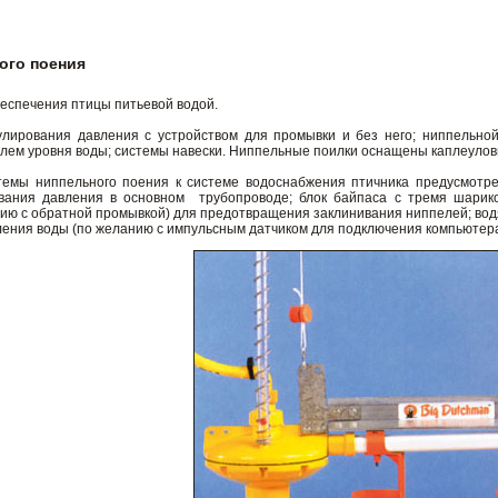
ого поения
еспечения птицы питьевой водой.
улирования давления с устройством для промывки и без него; ниппельной
елем уровня воды; системы навески. Ниппельные поилки оснащены каплеуло
темы ниппельного поения к системе водоснабжения птичника предусмотре
ования давления в основном трубопроводе; блок байпаса с тремя шарик
ию с обратной промывкой) для предотвращения заклинивания ниппелей; во
ления воды (по желанию с импульсным датчиком для подключения компьютера