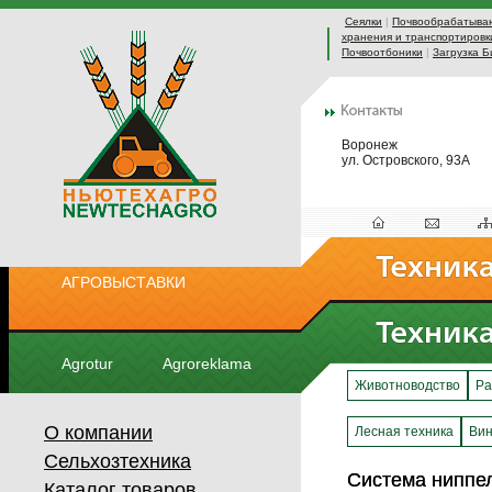
Сеялки
|
Почвообрабатыва
хранения и транспортировк
Почвоотбоники
|
Загрузка Б
Воронеж
ул. Островского, 93А
АГРОВЫСТАВКИ
Agrotur
Agroreklama
Животноводство
Ра
О компании
Лесная техника
Вин
Сельхозтехника
Система ниппе
Система ниппе
Каталог товаров