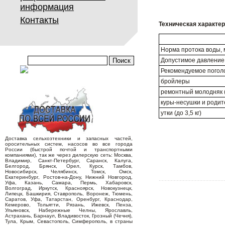
информация
Контакты
Техническая характе
Норма протока воды, 
Допустимое давление
Рекомендуемое поголо
бройлеры
ремонтный молодняк (д
куры-несушки и родит
утки (до 3,5 кг)
Доставка сельхозтехники и запасных частей,
оросительных систем, насосов во все города
России (быстрой почтой и транспортными
компаниями), так же через дилерскую сеть: Москва,
Владимир, Санкт-Петербург, Саранск, Калуга,
Белгород, Брянск, Орел, Курск, Тамбов,
Новосибирск, Челябинск, Томск, Омск,
Екатеринбург, Ростов-на-Дону, Нижний Новгород,
Уфа, Казань, Самара, Пермь, Хабаровск,
Волгоград, Иркутск, Красноярск, Новокузнецк,
Липецк, Башкирия, Ставрополь, Воронеж, Тюмень,
Саратов, Уфа, Татарстан, Оренбург, Краснодар,
Кемерово, Тольятти, Рязань, Ижевск, Пенза,
Ульяновск, Набережные Челны, Ярославль,
Астрахань, Барнаул, Владивосток, Грозный (Чечня),
Тула, Крым, Севастополь, Симферополь, в страны