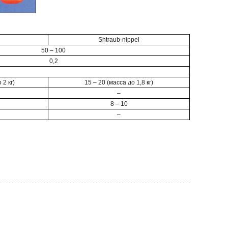
Shtraub-nippel
50 – 100
0,2
 2 кг)
15 – 20 (масса до 1,8 кг)
–
8 – 10
–