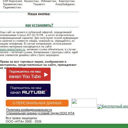
СНГ:Киргизия, Казахстан, Узбекистан, Киргизстан,
Туркменистан, Ташкент, Азербайджан,
Таджикистан.
Наша кнопка:
как установить?
Наш сайт не является публичной офертой, определяемой
положениями Статьи 437 (2) ГК РФ., а носит исключительно
информационный характер. Для получения точной информации
о наличии и стоимости товара, пожалуйста, обращайтесь по
нашим телефонам. В случае копирования, использования
любого материала находящегося на сайте
www.newtechagro.ru
, активная ссылка обязательна, в случае
печати – печатная ссылка. Копирование структуры сайта, идей
или элементов дизайна сайта строго запрещено.
Права на все торговые марки, изображения и
материалы, представленные на сайте, принадлежат
их владельцам.
О ПЕРСОНАЛЬНЫХ ДАННЫХ
Политика конфиденциальности
Специальная оценка условий труда ООО НТА
Все права защищены
OOO «НТА» 2005 - 2026