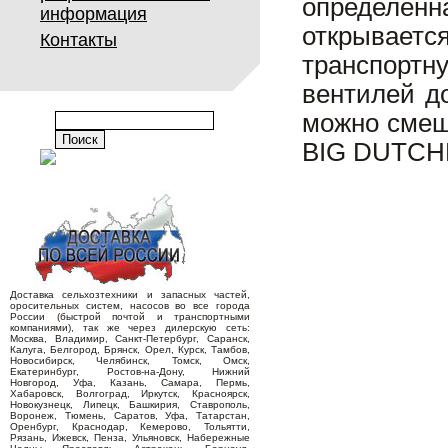
определенн
информация
открываетс
Контакты
транспорт
вентилей до
можно смеш
BIG DUTCH
Доставка сельхозтехники и запасных частей,
оросительных систем, насосов во все города
России (быстрой почтой и транспортными
компаниями), так же через дилерскую сеть:
Москва, Владимир, Санкт-Петербург, Саранск,
Калуга, Белгород, Брянск, Орел, Курск, Тамбов,
Новосибирск, Челябинск, Томск, Омск,
Екатеринбург, Ростов-на-Дону, Нижний
Новгород, Уфа, Казань, Самара, Пермь,
Хабаровск, Волгоград, Иркутск, Красноярск,
Новокузнецк, Липецк, Башкирия, Ставрополь,
Воронеж, Тюмень, Саратов, Уфа, Татарстан,
Оренбург, Краснодар, Кемерово, Тольятти,
Рязань, Ижевск, Пенза, Ульяновск, Набережные