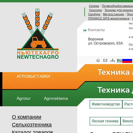
Сеялки
|
Почвообрабатывающа
Сенсоры
|
Техника для хранен
CanAgro
|
Метеостанции
|
Про
ГЛОНАСС GPS мониторинга
|
те
те
e-
Воронеж
ул. Островского, 93А
От
e-
RU
АГРОВЫСТАВКИ
Agrotur
Agroreklama
Животноводство
Раст
О компании
Лесная техника
Виног
Сельхозтехника
Каталог товаров