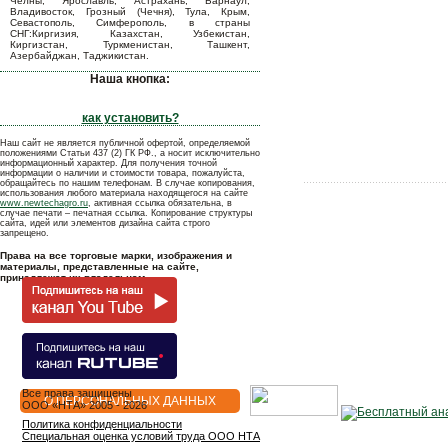
Челны, Ярославль, Астрахань, Барнаул,
Владивосток, Грозный (Чечня), Тула, Крым,
Севастополь, Симферополь, в страны
СНГ:Киргизия, Казахстан, Узбекистан,
Киргизстан, Туркменистан, Ташкент,
Азербайджан, Таджикистан.
Наша кнопка:
как установить?
Наш сайт не является публичной офертой, определяемой
положениями Статьи 437 (2) ГК РФ., а носит исключительно
информационный характер. Для получения точной
информации о наличии и стоимости товара, пожалуйста,
обращайтесь по нашим телефонам. В случае копирования,
использования любого материала находящегося на сайте
www.newtechagro.ru
, активная ссылка обязательна, в
случае печати – печатная ссылка. Копирование структуры
сайта, идей или элементов дизайна сайта строго
запрещено.
Права на все торговые марки, изображения и
материалы, представленные на сайте,
принадлежат их владельцам.
Все права защищены
О ПЕРСОНАЛЬНЫХ ДАННЫХ
OOO «НТА» 2005 - 2026
Политика конфиденциальности
Специальная оценка условий труда ООО НТА