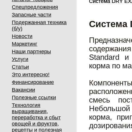
Система DRY E
Система DRY E
Спецпредложения
Запасные части
Система
Подержанная техника
(б/у)
Новости
Предназнач
Маркетинг
содержания
Наши партнеры
Standard и
Услуги
корма по ма
Статьи
Это интересно!
Компоненты
Финансирование
Вакансии
расположен
Полезные ссылки
смесь пос
Технология
Небольшой
выращивания,
корма, при
переработка и сбыт
овощей и фруктов,
дозирован
рецепты и полезная