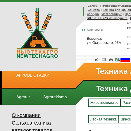
Сеялки
|
Почвообрабатывающа
Сенсоры
|
Техника для хранен
CanAgro
|
Метеостанции
|
Про
ГЛОНАСС GPS мониторинга
|
те
те
e-
Воронеж
ул. Островского, 93А
От
e-
RU
АГРОВЫСТАВКИ
Agrotur
Agroreklama
Животноводство
Раст
О компании
Лесная техника
Виног
Сельхозтехника
Каталог товаров