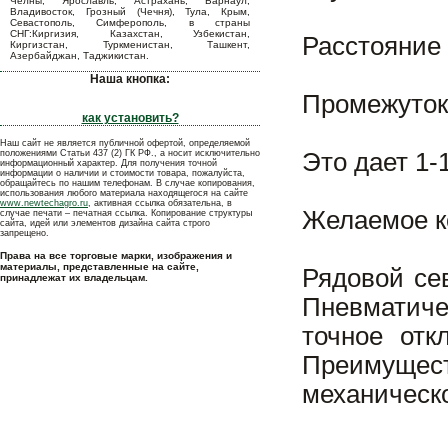
Челны, Ярославль, Астрахань, Барнаул,
Владивосток, Грозный (Чечня), Тула, Крым,
Севастополь, Симферополь, в страны
СНГ:Киргизия, Казахстан, Узбекистан,
Расстояние 
Киргизстан, Туркменистан, Ташкент,
Азербайджан, Таджикистан.
Наша кнопка:
Промежуток 
как установить?
Наш сайт не является публичной офертой, определяемой
положениями Статьи 437 (2) ГК РФ., а носит исключительно
Это дает 1-1
информационный характер. Для получения точной
информации о наличии и стоимости товара, пожалуйста,
обращайтесь по нашим телефонам. В случае копирования,
использования любого материала находящегося на сайте
www.newtechagro.ru
, активная ссылка обязательна, в
Желаемое ко
случае печати – печатная ссылка. Копирование структуры
сайта, идей или элементов дизайна сайта строго
запрещено.
Права на все торговые марки, изображения и
материалы, представленные на сайте,
Рядовой се
принадлежат их владельцам.
Пневматич
точное отк
Преимущес
механическо