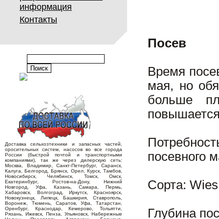
информация
Контакты
Посев
Время посев
мая, но об
больше пл
повышается
Потребност
Доставка сельхозтехники и запасных частей,
оросительных систем, насосов во все города
посевного м
России (быстрой почтой и транспортными
компаниями), так же через дилерскую сеть:
Москва, Владимир, Санкт-Петербург, Саранск,
Калуга, Белгород, Брянск, Орел, Курск, Тамбов,
Новосибирск, Челябинск, Томск, Омск,
Сорта: Wies,
Екатеринбург, Ростов-на-Дону, Нижний
Новгород, Уфа, Казань, Самара, Пермь,
Хабаровск, Волгоград, Иркутск, Красноярск,
Новокузнецк, Липецк, Башкирия, Ставрополь,
Воронеж, Тюмень, Саратов, Уфа, Татарстан,
Оренбург, Краснодар, Кемерово, Тольятти,
Глубина посе
Рязань, Ижевск, Пенза, Ульяновск, Набережные