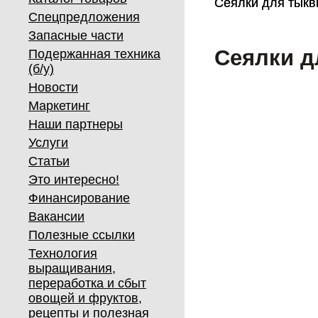
Сеялки для тык
Сеялки для тык
Спецпредложения
Запасные части
Сеялки д
Подержанная техника
(б/у)
Новости
Маркетинг
Наши партнеры
Услуги
Статьи
Это интересно!
Финансирование
Вакансии
Полезные ссылки
Технология
выращивания,
переработка и сбыт
овощей и фруктов,
рецепты и полезная