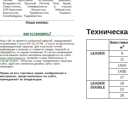
Челны, Ярославль, Астрахань, Барнаул,
Владивосток, Грозный (Чечня), Тула, Крым,
Севастополь, Симферополь, в страны
СНГ:Киргизия, Казахстан, Узбекистан,
Киргизстан, Туркменистан, Ташкент,
Азербайджан, Таджикистан.
Наша кнопка:
Техническа
как установить?
Наш сайт не является публичной офертой, определяемой
Вместимос
положениями Статьи 437 (2) ГК РФ., а носит исключительно
3
информационный характер. Для получения точной
м
информации о наличии и стоимости товара, пожалуйста,
обращайтесь по нашим телефонам. В случае копирования,
LEADER
9
использования любого материала находящегося на сайте
www.newtechagro.ru
, активная ссылка обязательна, в
11
случае печати – печатная ссылка. Копирование структуры
сайта, идей или элементов дизайна сайта строго
14(А)
запрещено.
14(В)
Права на все торговые марки, изображения и
материалы, представленные на сайте,
17
принадлежат их владельцам.
LEADER
18
DOUBLE
22
26