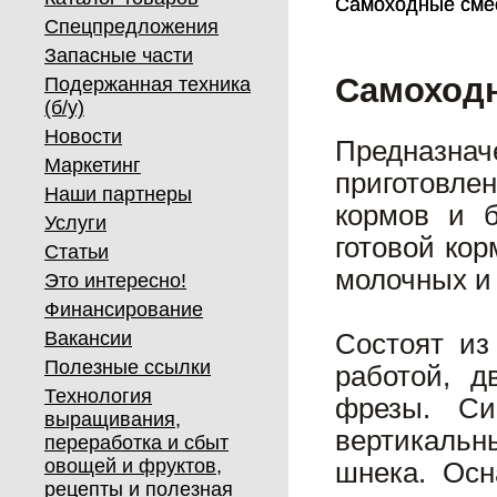
Самоходные сме
Самоходные сме
Спецпредложения
Запасные части
Самоход
Подержанная техника
(б/у)
Новости
Предназнач
Маркетинг
приготовле
Наши партнеры
кормов и б
Услуги
готовой ко
Статьи
молочных и 
Это интересно!
Финансирование
Вакансии
Состоят из
Полезные ссылки
работой, д
Технология
фрезы. Си
выращивания,
вертикаль
переработка и сбыт
овощей и фруктов,
шнека. Осн
рецепты и полезная