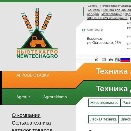
Сеялки
|
Почвообрабатывающа
Сенсоры
|
Техника для хранен
CanAgro
|
Метеостанции
|
Про
ГЛОНАСС GPS мониторинга
|
те
те
e-
Воронеж
ул. Островского, 93А
От
e-
RU
АГРОВЫСТАВКИ
Agrotur
Agroreklama
Животноводство
Раст
О компании
Лесная техника
Виног
Сельхозтехника
Каталог товаров