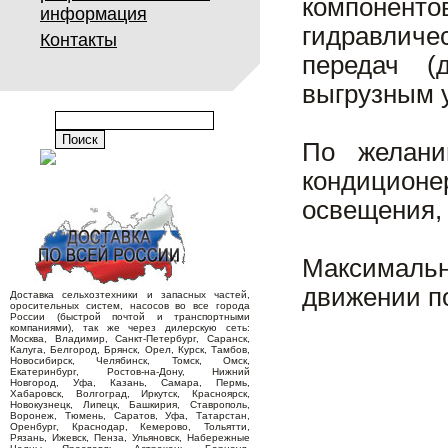
компонен
информация
гидравличе
Контакты
передач (
выгрузным у
По желани
кондицио
освещения, 
Максимальн
движении по
Доставка сельхозтехники и запасных частей,
оросительных систем, насосов во все города
России (быстрой почтой и транспортными
компаниями), так же через дилерскую сеть:
Москва, Владимир, Санкт-Петербург, Саранск,
Калуга, Белгород, Брянск, Орел, Курск, Тамбов,
Новосибирск, Челябинск, Томск, Омск,
Екатеринбург, Ростов-на-Дону, Нижний
Новгород, Уфа, Казань, Самара, Пермь,
Хабаровск, Волгоград, Иркутск, Красноярск,
Новокузнецк, Липецк, Башкирия, Ставрополь,
Воронеж, Тюмень, Саратов, Уфа, Татарстан,
Оренбург, Краснодар, Кемерово, Тольятти,
Рязань, Ижевск, Пенза, Ульяновск, Набережные