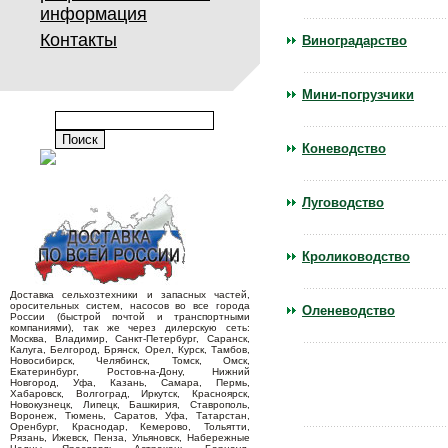
информация
Контакты
Виноградарство
Мини-погрузчики
Коневодство
Луговодство
Кролиководство
Доставка сельхозтехники и запасных частей,
оросительных систем, насосов во все города
Оленеводство
России (быстрой почтой и транспортными
компаниями), так же через дилерскую сеть:
Москва, Владимир, Санкт-Петербург, Саранск,
Калуга, Белгород, Брянск, Орел, Курск, Тамбов,
Новосибирск, Челябинск, Томск, Омск,
Екатеринбург, Ростов-на-Дону, Нижний
Новгород, Уфа, Казань, Самара, Пермь,
Хабаровск, Волгоград, Иркутск, Красноярск,
Новокузнецк, Липецк, Башкирия, Ставрополь,
Воронеж, Тюмень, Саратов, Уфа, Татарстан,
Оренбург, Краснодар, Кемерово, Тольятти,
Рязань, Ижевск, Пенза, Ульяновск, Набережные