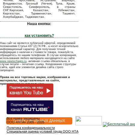
Челны, Ярославль, Астрахань, Барнаул,
Владивосток, Грозный (Чечня), Тула, Крым,
Севастополь, Симферополь, в страны
СНГ:Киргизия, Казахстан, Узбекистан,
Киргизстан, Туркменистан, Ташкент,
Азербайджан, Таджикистан.
Наша кнопка:
как установить?
Наш сайт не является публичной офертой, определяемой
положениями Статьи 437 (2) ГК РФ., а носит исключительно
информационный характер. Для получения точной
информации о наличии и стоимости товара, пожалуйста,
обращайтесь по нашим телефонам. В случае копирования,
использования любого материала находящегося на сайте
www.newtechagro.ru
, активная ссылка обязательна, в
случае печати – печатная ссылка. Копирование структуры
сайта, идей или элементов дизайна сайта строго
запрещено.
Права на все торговые марки, изображения и
материалы, представленные на сайте,
принадлежат их владельцам.
Все права защищены
О ПЕРСОНАЛЬНЫХ ДАННЫХ
OOO «НТА» 2005 - 2026
Политика конфиденциальности
Специальная оценка условий труда ООО НТА