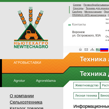
Сеялки
|
Почвообрабатывающа
Сенсоры
|
Техника для хранен
CanAgro
|
Метеостанции
|
Про
ГЛОНАСС GPS мониторинга
|
те
те
e-
Воронеж
ул. Островского, 93А
От
e-
RU
АГРОВЫСТАВКИ
Agrotur
Agroreklama
Животноводство
Раст
О компании
Лесная техника
Виног
Сельхозтехника
Информационны
Информационны
Каталог товаров