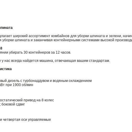
шпината
длагает широкий ассортимент комбайнов для уборки шпината и зелени, начи
я уборки шпината и заканчивая контейнерными системами высокой произво
-8
янии убирать 30 контейнеров за 12 часов.
у у нас всегда найдется машина, отвечающая вашим стандартам.
ристика
овый дизель с турбонаддувом и водяным охлаждением
кВт при 1900 об/мин
остатический привод на 8 колес
; боковой сдвиг
 и четвертая оси управляемые