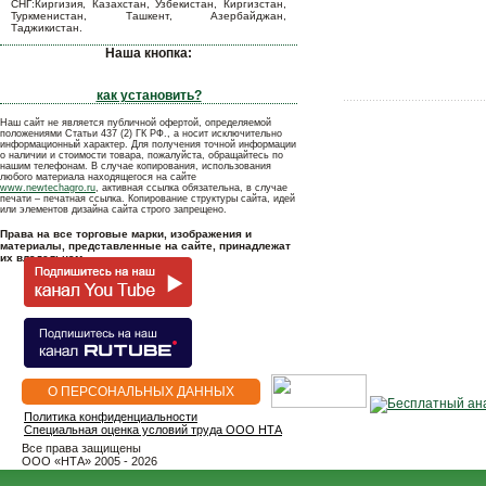
СНГ:Киргизия, Казахстан, Узбекистан, Киргизстан,
Туркменистан, Ташкент, Азербайджан,
Таджикистан.
Наша кнопка:
как установить?
Наш сайт не является публичной офертой, определяемой
положениями Статьи 437 (2) ГК РФ., а носит исключительно
информационный характер. Для получения точной информации
о наличии и стоимости товара, пожалуйста, обращайтесь по
нашим телефонам. В случае копирования, использования
любого материала находящегося на сайте
www.newtechagro.ru
, активная ссылка обязательна, в случае
печати – печатная ссылка. Копирование структуры сайта, идей
или элементов дизайна сайта строго запрещено.
Права на все торговые марки, изображения и
материалы, представленные на сайте, принадлежат
их владельцам.
О ПЕРСОНАЛЬНЫХ ДАННЫХ
Политика конфиденциальности
Специальная оценка условий труда ООО НТА
Все права защищены
OOO «НТА» 2005 - 2026