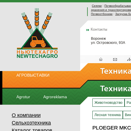
Сеялки
|
Почвообрабатыва
хранения и транспортировк
Почвоотбоники
|
Загрузка Б
Воронеж
ул. Островского, 93А
АГРОВЫСТАВКИ
Agrotur
Agroreklama
Животноводство
Ра
О компании
Лесная техника
Вин
Сельхозтехника
PLOEGER MKC
PLOEGER MKC
Каталог товаров