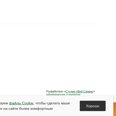
Разработано «
Студия «Веб-Сервис
»
«
Информация о проекте
»
Список используемой литературы
ьзуем
файлы Cookie
, чтобы сделать ваше
Хорошо
е на сайте более комфортным