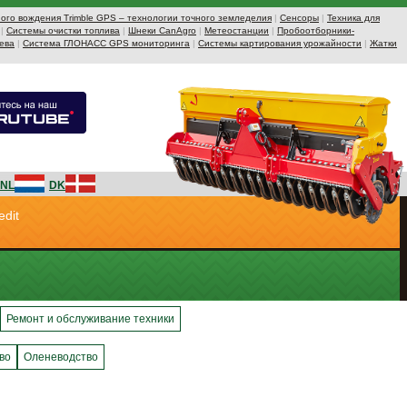
ого вождения Trimble GPS – технологии точного земледелия
|
Сенсоры
|
Техника для
|
Системы очистки топлива
|
Шнеки CanAgro
|
Метеостанции
|
Пробоотборники-
ева
|
Система ГЛОНАСС GPS мониторинга
|
Системы картирования урожайности
|
Жатки
NL
DK
edit
Ремонт и обслуживание техники
во
Оленеводство