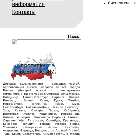
Система сменн
информация
Контакты
Доставка сельхозтехники и запасных частей,
оросительных систем, насосов во все города
России (быстрой почтой и транспортными
компаниями), так же через дилерскую сеть: Москва,
Владимир, Санкт-Петербург, Саранск, Калуга,
Белгород, Брянск, Орел, Курск, Тамбов,
Новосибирск, Челябинск, Томск, Омск,
Екатеринбург, Ростов-на-Дону, Нижний Новгород,
Уфа, Казань, Самара, Пермь, Хабаровск,
Волгоград, Иркутск, Красноярск, Новокузнецк,
Липецк, Башкирия, Ставрополь, Воронеж, Тюмень,
Саратов, Уфа, Татарстан, Оренбург, Краснодар,
Кемерово, Тольятти, Рязань, Ижевск, Пенза,
Ульяновск, Набережные Челны, Ярославль,
Астрахань, Барнаул, Владивосток, Грозный (Чечня),
Тула, Крым, Севастополь, Симферополь, в страны