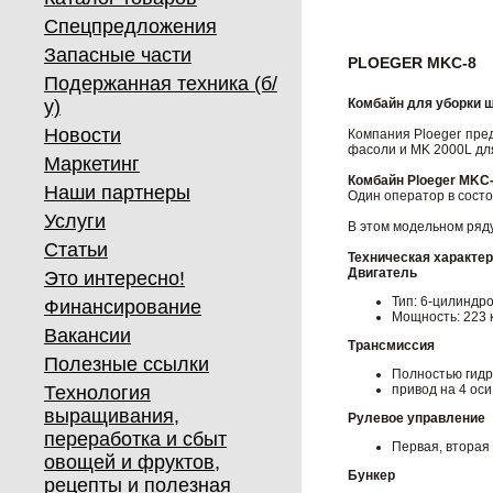
Спецпредложения
Запасные части
PLOEGER MKC-8
Подержанная техника (б/
у)
Комбайн для уборки 
Новости
Компания Ploeger пре
фасоли и MK 2000L дл
Маркетинг
Комбайн Ploeger MKC
Наши партнеры
Один оператор в состо
Услуги
В этом модельном ряд
Статьи
Техническая характе
Двигатель
Это интересно!
Тип: 6-цилиндр
Финансирование
Мощность: 223 
Вакансии
Трансмиссия
Полезные ссылки
Полностью гидр
Технология
привод на 4 оси
выращивания,
Рулевое управление
переработка и сбыт
Первая, вторая
овощей и фруктов,
Бункер
рецепты и полезная