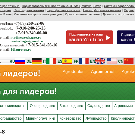
ющая техника
|
Кормозаготовительная техника JF Stoll, Murska, Hawe
|
Системы параллельн
и зерна
|
Самоходная техника
|
Картофельная техника
|
Свеклоуборочная техника
|
Сервис
иг Бэгов
|
Система контроля семяпроводов
|
Оросительные системы
|
Датчики контроля выс
260-52-06
+7(473)
тел/факс:
+7-910-240-25-25
тел/моб.:
+7-919-240-00-00
e-mail:
nta@newtechagro.ru
newtechagro@mail.ru
+7-915-541-56-16
Отдел запчастей:
e-mail:
1@agrotop.ru
RU
DE
IT
ES
FR
EN
CN
Agrodealer
Agrointernet
Agrokr
стениеводство
Овощеводство
Бахчеводство
Садоводство
Агрономия
оградарство
Мини-погрузчики
Коневодство
Луговодство
Кролиководст
-8
-8