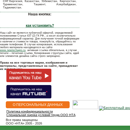
СНГ:Киргизия, Казахстан, Узбекистан, Киргизстан,
Туркменистан, Ташкент, Азербайджан,
Таджикистан.
Наша кнопка:
как установить?
Наш сайт не является публичной офертой, определяемой
положениями Статьи 437 (2) ГК РФ., а носит исключительно
информационный характер. Для получения точной информации
о наличии и стоимости товара, пожалуйста, обращайтесь по
нашим телефонам. В случае копирования, использования
любого материала находящегося на сайте
www.newtechagro.ru
, активная ссылка обязательна, в случае
печати – печатная ссылка. Копирование структуры сайта, идей
или элементов дизайна сайта строго запрещено.
Права на все торговые марки, изображения и
материалы, представленные на сайте, принадлежат
их владельцам.
О ПЕРСОНАЛЬНЫХ ДАННЫХ
Политика конфиденциальности
Специальная оценка условий труда ООО НТА
Все права защищены
OOO «НТА» 2005 - 2026