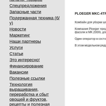
Спецпредложения
Запасные части
PLOEGER MKC-4T
Подержанная техника (б/
у)
Комбайн для уборки ш
Новости
Компания Ploeger пре
фасоли и MK 2000L дл
Маркетинг
Один оператор в состо
Наши партнеры
В этом модельном ряд
Услуги
Статьи
Это интересно!
Финансирование
Вакансии
Полезные ссылки
Технология
выращивания,
переработка и сбыт
овощей и фруктов,
рецепты и полезная