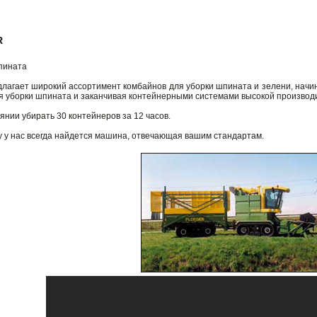
R
пината
длагает широкий ассортимент комбайнов для уборки шпината и зелени, начи
я уборки шпината и заканчивая контейнерными системами высокой произво
янии убирать 30 контейнеров за 12 часов.
у у нас всегда найдется машина, отвечающая вашим стандартам.