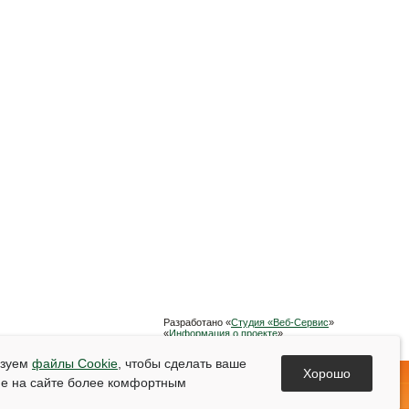
Разработано «
Студия «Веб-Сервис
»
«
Информация о проекте
»
Список используемой литературы
ьзуем
файлы Cookie
, чтобы сделать ваше
Хорошо
е на сайте более комфортным