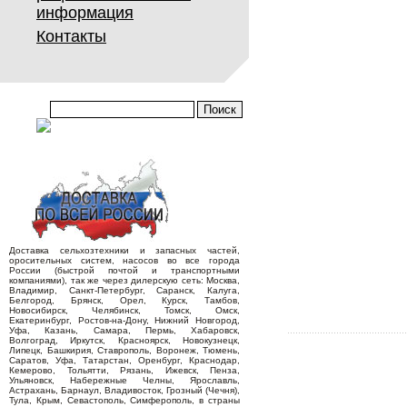
информация
Контакты
Доставка сельхозтехники и запасных частей,
оросительных систем, насосов во все города
России (быстрой почтой и транспортными
компаниями), так же через дилерскую сеть: Москва,
Владимир, Санкт-Петербург, Саранск, Калуга,
Белгород, Брянск, Орел, Курск, Тамбов,
Новосибирск, Челябинск, Томск, Омск,
Екатеринбург, Ростов-на-Дону, Нижний Новгород,
Уфа, Казань, Самара, Пермь, Хабаровск,
Волгоград, Иркутск, Красноярск, Новокузнецк,
Липецк, Башкирия, Ставрополь, Воронеж, Тюмень,
Саратов, Уфа, Татарстан, Оренбург, Краснодар,
Кемерово, Тольятти, Рязань, Ижевск, Пенза,
Ульяновск, Набережные Челны, Ярославль,
Астрахань, Барнаул, Владивосток, Грозный (Чечня),
Тула, Крым, Севастополь, Симферополь, в страны