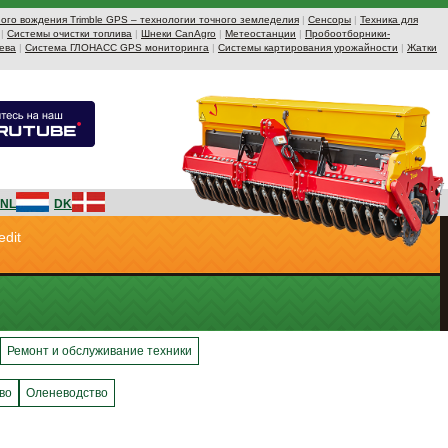
ого вождения Trimble GPS – технологии точного земледелия
|
Сенсоры
|
Техника для
|
Системы очистки топлива
|
Шнеки CanAgro
|
Метеостанции
|
Пробоотборники-
ева
|
Система ГЛОНАСС GPS мониторинга
|
Системы картирования урожайности
|
Жатки
NL
DK
edit
Ремонт и обслуживание техники
во
Оленеводство