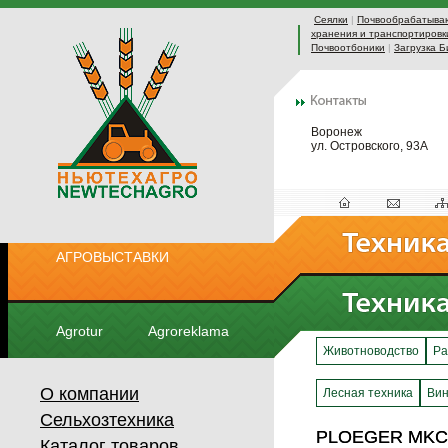
Сеялки
|
Почвообрабатыва
хранения и транспортировк
Почвоотбоники
|
Загрузка Б
Воронеж
ул. Островского, 93А
АГРОВЫСТАВКИ
Agrotur
Agroreklama
Животноводство
Ра
О компании
Лесная техника
Вин
Сельхозтехника
PLOEGER MKC
PLOEGER MKC
Каталог товаров