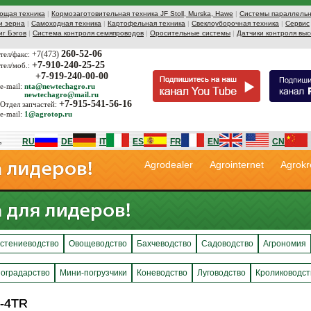
ющая техника
|
Кормозаготовительная техника JF Stoll, Murska, Hawe
|
Системы параллельн
и зерна
|
Самоходная техника
|
Картофельная техника
|
Свеклоуборочная техника
|
Сервис
иг Бэгов
|
Система контроля семяпроводов
|
Оросительные системы
|
Датчики контроля выс
260-52-06
+7(473)
тел/факс:
+7-910-240-25-25
тел/моб.:
+7-919-240-00-00
e-mail:
nta@newtechagro.ru
newtechagro@mail.ru
+7-915-541-56-16
Отдел запчастей:
e-mail:
1@agrotop.ru
RU
DE
IT
ES
FR
EN
CN
Agrodealer
Agrointernet
Agrokr
стениеводство
Овощеводство
Бахчеводство
Садоводство
Агрономия
оградарство
Мини-погрузчики
Коневодство
Луговодство
Кролиководст
-4TR
-4TR