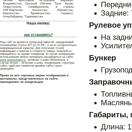
Челны, Ярославль, Астрахань, Барнаул,
Передние
Владивосток, Грозный (Чечня), Тула, Крым,
Севастополь, Симферополь, в страны
СНГ:Киргизия, Казахстан, Узбекистан,
Задние: 7
Киргизстан, Туркменистан, Ташкент,
Азербайджан, Таджикистан.
Рулевое у
Наша кнопка:
как установить?
На задни
Наш сайт не является публичной офертой, определяемой
Усилите
положениями Статьи 437 (2) ГК РФ., а носит исключительно
информационный характер. Для получения точной
информации о наличии и стоимости товара, пожалуйста,
обращайтесь по нашим телефонам. В случае копирования,
Бункер
использования любого материала находящегося на сайте
www.newtechagro.ru
, активная ссылка обязательна, в
случае печати – печатная ссылка. Копирование структуры
сайта, идей или элементов дизайна сайта строго
Грузопод
запрещено.
Права на все торговые марки, изображения и
материалы, представленные на сайте,
Заправочны
принадлежат их владельцам.
Топливны
Масляный
Габариты,
Длина: 1