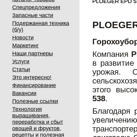
PLOEGER EPD 5
PLOEGER EPD 5
Спецпредложения
Запасные части
PLOEGER
Подержанная техника
(б/у)
Новости
Горохоубо
Маркетинг
Компания
P
Наши партнеры
Услуги
в развитие
Статьи
урожая. 
Это интересно!
сельскохоз
Финансирование
этого высо
Вакансии
538
.
Полезные ссылки
Технология
Благодаря 
выращивания,
увеличени
переработка и сбыт
транспорте
овощей и фруктов,
рецепты и полезная