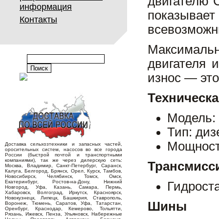
двигателю 
информация
показывает
Контакты
всевозможны
Максимальн
двигателя 
износ — это
Техническа
Модель:
Тип: ди
Мощность
Доставка сельхозтехники и запасных частей,
оросительных систем, насосов во все города
России (быстрой почтой и транспортными
компаниями), так же через дилерскую сеть:
Трансмисс
Москва, Владимир, Санкт-Петербург, Саранск,
Калуга, Белгород, Брянск, Орел, Курск, Тамбов,
Новосибирск, Челябинск, Томск, Омск,
Екатеринбург, Ростов-на-Дону, Нижний
Гидроста
Новгород, Уфа, Казань, Самара, Пермь,
Хабаровск, Волгоград, Иркутск, Красноярск,
Новокузнецк, Липецк, Башкирия, Ставрополь,
Шины
Воронеж, Тюмень, Саратов, Уфа, Татарстан,
Оренбург, Краснодар, Кемерово, Тольятти,
Рязань, Ижевск, Пенза, Ульяновск, Набережные