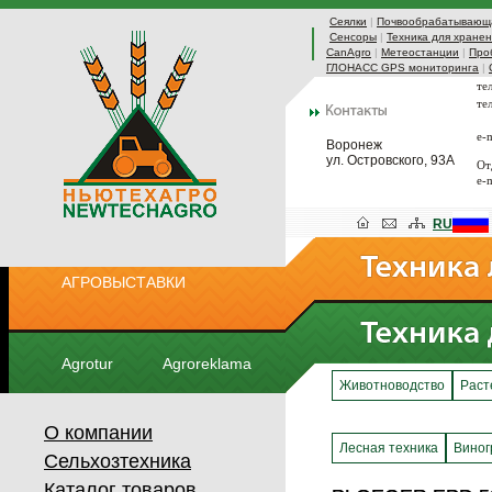
Сеялки
|
Почвообрабатывающа
Сенсоры
|
Техника для хранен
CanAgro
|
Метеостанции
|
Про
ГЛОНАСС GPS мониторинга
|
те
те
e-
Воронеж
ул. Островского, 93А
От
e-
RU
АГРОВЫСТАВКИ
Agrotur
Agroreklama
Животноводство
Раст
О компании
Лесная техника
Виног
Сельхозтехника
Каталог товаров