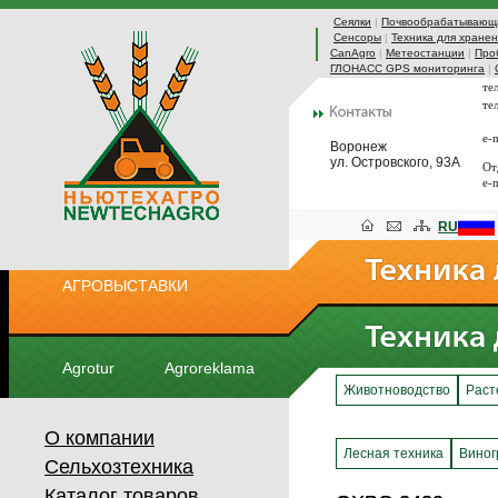
Сеялки
|
Почвообрабатывающа
Сенсоры
|
Техника для хранен
CanAgro
|
Метеостанции
|
Про
ГЛОНАСС GPS мониторинга
|
те
те
e-
Воронеж
ул. Островского, 93А
От
e-
RU
АГРОВЫСТАВКИ
Agrotur
Agroreklama
Животноводство
Раст
О компании
Лесная техника
Виног
Сельхозтехника
Каталог товаров