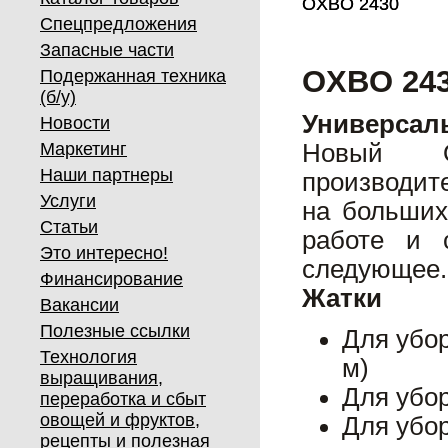
OXBO 2430
OXBO 2430
Спецпредложения
Запасные части
OXBO 24
Подержанная техника
(б/у)
Универсал
Новости
Маркетинг
Новый O
Наши партнеры
производит
Услуги
на больших
Статьи
работе и 
Это интересно!
следующее.
Финансирование
Жатки
Вакансии
Полезные ссылки
Для убор
Технология
м)
выращивания,
Для убор
переработка и сбыт
овощей и фруктов,
Для убор
рецепты и полезная