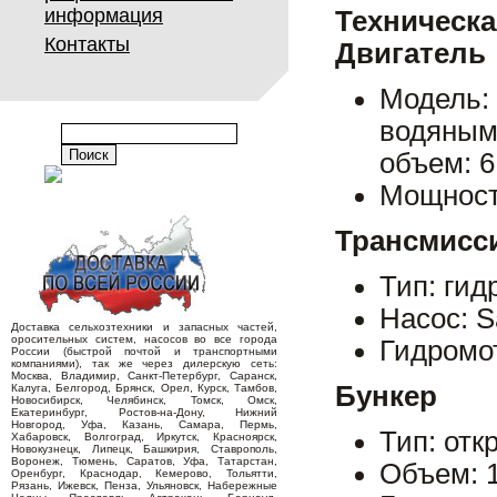
информация
Техническа
Контакты
Двигатель
Модель: 
водяным
объем: 6
Мощность
Трансмисс
Тип: гид
Насос: S
Доставка сельхозтехники и запасных частей,
оросительных систем, насосов во все города
Гидромот
России (быстрой почтой и транспортными
компаниями), так же через дилерскую сеть:
Москва, Владимир, Санкт-Петербург, Саранск,
Бункер
Калуга, Белгород, Брянск, Орел, Курск, Тамбов,
Новосибирск, Челябинск, Томск, Омск,
Екатеринбург, Ростов-на-Дону, Нижний
Новгород, Уфа, Казань, Самара, Пермь,
Тип: от
Хабаровск, Волгоград, Иркутск, Красноярск,
Новокузнецк, Липецк, Башкирия, Ставрополь,
Воронеж, Тюмень, Саратов, Уфа, Татарстан,
Объем: 1
Оренбург, Краснодар, Кемерово, Тольятти,
Рязань, Ижевск, Пенза, Ульяновск, Набережные