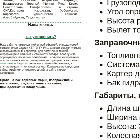
Грузопод
Челны, Ярославль, Астрахань, Барнаул,
Владивосток, Грозный (Чечня), Тула, Крым,
Севастополь, Симферополь, в страны
Угол опр
СНГ:Киргизия, Казахстан, Узбекистан,
Киргизстан, Туркменистан, Ташкент,
Азербайджан, Таджикистан.
Высота р
Наша кнопка:
Вылет т
как установить?
Заправочны
Наш сайт не является публичной офертой, определяемой
положениями Статьи 437 (2) ГК РФ., а носит исключительно
информационный характер. Для получения точной
Топливны
информации о наличии и стоимости товара, пожалуйста,
обращайтесь по нашим телефонам. В случае копирования,
использования любого материала находящегося на сайте
Система
www.newtechagro.ru
, активная ссылка обязательна, в
случае печати – печатная ссылка. Копирование структуры
сайта, идей или элементов дизайна сайта строго
Картер д
запрещено.
Права на все торговые марки, изображения и
Бак гидр
материалы, представленные на сайте,
принадлежат их владельцам.
Габариты,
Длина ш
Ширина 
Высота: 
Колесная