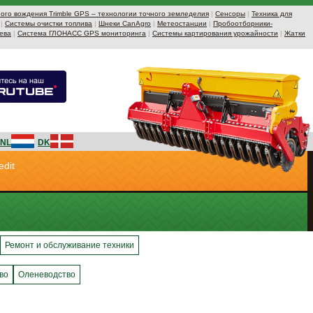
ого вождения Trimble GPS – технологии точного земледелия
|
Сенсоры
|
Техника для
|
Системы очистки топлива
|
Шнеки CanAgro
|
Метеостанции
|
Пробоотборники-
ева
|
Система ГЛОНАСС GPS мониторинга
|
Системы картирования урожайности
|
Жатки
NL
DK
edit
Ремонт и обслуживание техники
во
Оленеводство