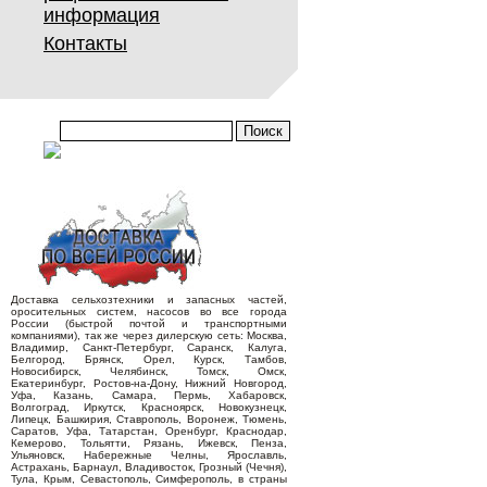
информация
Контакты
Доставка сельхозтехники и запасных частей,
оросительных систем, насосов во все города
России (быстрой почтой и транспортными
компаниями), так же через дилерскую сеть: Москва,
Владимир, Санкт-Петербург, Саранск, Калуга,
Белгород, Брянск, Орел, Курск, Тамбов,
Новосибирск, Челябинск, Томск, Омск,
Екатеринбург, Ростов-на-Дону, Нижний Новгород,
Уфа, Казань, Самара, Пермь, Хабаровск,
Волгоград, Иркутск, Красноярск, Новокузнецк,
Липецк, Башкирия, Ставрополь, Воронеж, Тюмень,
Саратов, Уфа, Татарстан, Оренбург, Краснодар,
Кемерово, Тольятти, Рязань, Ижевск, Пенза,
Ульяновск, Набережные Челны, Ярославль,
Астрахань, Барнаул, Владивосток, Грозный (Чечня),
Тула, Крым, Севастополь, Симферополь, в страны