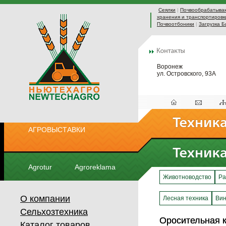
Сеялки
|
Почвообрабатыва
хранения и транспортировк
Почвоотбоники
|
Загрузка Б
Воронеж
ул. Островского, 93А
АГРОВЫСТАВКИ
Agrotur
Agroreklama
Животноводство
Ра
О компании
Лесная техника
Вин
Сельхозтехника
Оросительная 
Оросительная 
Каталог товаров