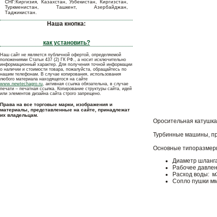
СНГ:Киргизия, Казахстан, Узбекистан, Киргизстан,
Туркменистан, Ташкент, Азербайджан,
Таджикистан.
Наша кнопка:
как установить?
Наш сайт не является публичной офертой, определяемой
положениями Статьи 437 (2) ГК РФ., а носит исключительно
информационный характер. Для получения точной информации
о наличии и стоимости товара, пожалуйста, обращайтесь по
нашим телефонам. В случае копирования, использования
любого материала находящегося на сайте
www.newtechagro.ru
, активная ссылка обязательна, в случае
печати – печатная ссылка. Копирование структуры сайта, идей
или элементов дизайна сайта строго запрещено.
Права на все торговые марки, изображения и
материалы, представленные на сайте, принадлежат
их владельцам.
Оросительная катушка
Турбинные машины, пр
Основные типоразмер
Диаметр шланга
Рабочее давлени
Расход воды: м3 
Сопло пушки мм: