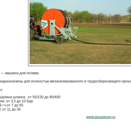
 — машина для полива.
едназначены для полностью механизированного и трудосберегающего орош
ы:
/длина шланга: от 50/150 до 90/400
е: от 3,5 до 10 Бар
/ ч от 7 до 65
 от 11 до 30
www.aquaspray.ru