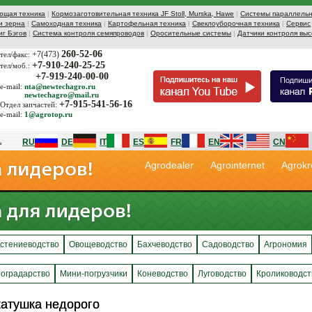
ющая техника
|
Кормозаготовительная техника JF Stoll, Murska, Hawe
|
Системы параллельн
и зерна
|
Самоходная техника
|
Картофельная техника
|
Свеклоуборочная техника
|
Сервис
иг Бэгов
|
Система контроля семяпроводов
|
Оросительные системы
|
Датчики контроля выс
260-52-06
+7(473)
тел/факс:
+7-910-240-25-25
тел/моб.:
+7-919-240-00-00
e-mail:
nta@newtechagro.ru
newtechagro@mail.ru
+7-915-541-56-16
Отдел запчастей:
e-mail:
1@agrotop.ru
RU
DE
IT
ES
FR
EN
CN
Agrodealer
Agrointernet
Agrokr
стениеводство
Овощеводство
Бахчеводство
Садоводство
Агрономия
оградарство
Мини-погрузчики
Коневодство
Луговодство
Кролиководст
катушка недорого
катушка недорого