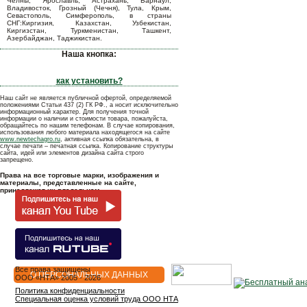
Челны, Ярославль, Астрахань, Барнаул,
Владивосток, Грозный (Чечня), Тула, Крым,
Севастополь, Симферополь, в страны
СНГ:Киргизия, Казахстан, Узбекистан,
Киргизстан, Туркменистан, Ташкент,
Азербайджан, Таджикистан.
Наша кнопка:
как установить?
Наш сайт не является публичной офертой, определяемой
положениями Статьи 437 (2) ГК РФ., а носит исключительно
информационный характер. Для получения точной
информации о наличии и стоимости товара, пожалуйста,
обращайтесь по нашим телефонам. В случае копирования,
использования любого материала находящегося на сайте
www.newtechagro.ru
, активная ссылка обязательна, в
случае печати – печатная ссылка. Копирование структуры
сайта, идей или элементов дизайна сайта строго
запрещено.
Права на все торговые марки, изображения и
материалы, представленные на сайте,
принадлежат их владельцам.
Все права защищены
О ПЕРСОНАЛЬНЫХ ДАННЫХ
OOO «НТА» 2005 - 2026
Политика конфиденциальности
Специальная оценка условий труда ООО НТА