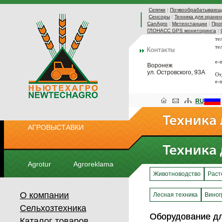
Сеялки
|
Почвообрабатывающа
Сенсоры
|
Техника для хранен
CanAgro
|
Метеостанции
|
Про
ГЛОНАСС GPS мониторинга
|
те
те
e-
Воронеж
ул. Островского, 93А
От
e-
RU
АГРОВЫСТАВКИ
Agrotur
Agroreklama
Животноводство
Раст
О компании
Лесная техника
Виног
Сельхозтехника
Оборудование дл
Оборудование дл
Каталог товаров