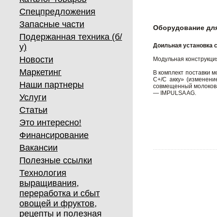
Спецпредложения
Запасные части
Оборудование для
Подержанная техника (б/
у)
Доильная установка 
Новости
Модульная конструкция
Маркетинг
В комплект поставки 
С+/С акку» (изменени
Наши партнеры
совмещенный молокова
— IMPULSA AG.
Услуги
Статьи
Это интересно!
Финансирование
Вакансии
Полезные ссылки
Технология
выращивания,
переработка и сбыт
овощей и фруктов,
рецепты и полезная