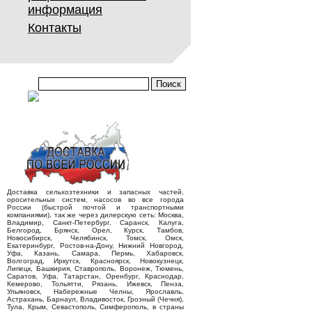
информация
Контакты
Доставка сельхозтехники и запасных частей,
оросительных систем, насосов во все города
России (быстрой почтой и транспортными
компаниями), так же через дилерскую сеть: Москва,
Владимир, Санкт-Петербург, Саранск, Калуга,
Белгород, Брянск, Орел, Курск, Тамбов,
Новосибирск, Челябинск, Томск, Омск,
Екатеринбург, Ростов-на-Дону, Нижний Новгород,
Уфа, Казань, Самара, Пермь, Хабаровск,
Волгоград, Иркутск, Красноярск, Новокузнецк,
Липецк, Башкирия, Ставрополь, Воронеж, Тюмень,
Саратов, Уфа, Татарстан, Оренбург, Краснодар,
Кемерово, Тольятти, Рязань, Ижевск, Пенза,
Ульяновск, Набережные Челны, Ярославль,
Астрахань, Барнаул, Владивосток, Грозный (Чечня),
Тула, Крым, Севастополь, Симферополь, в страны