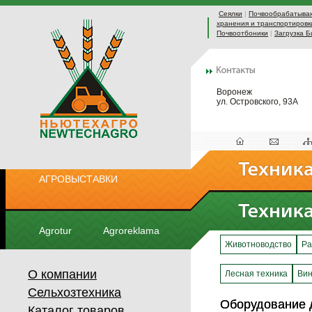
Сеялки
|
Почвообрабатыва
хранения и транспортировк
Почвоотбоники
|
Загрузка Б
Воронеж
ул. Островского, 93А
АГРОВЫСТАВКИ
Agrotur
Agroreklama
Животноводство
Ра
О компании
Лесная техника
Вин
Сельхозтехника
Оборудование 
Оборудование 
Каталог товаров