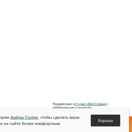
Разработано «
Студия «Веб-Сервис
»
«
Информация о проекте
»
Список используемой литературы
ьзуем
файлы Cookie
, чтобы сделать ваше
Хорошо
е на сайте более комфортным