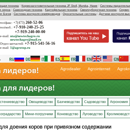
ющая техника
|
Кормозаготовительная техника JF Stoll, Murska, Hawe
|
Системы параллельн
и зерна
|
Самоходная техника
|
Картофельная техника
|
Свеклоуборочная техника
|
Сервис
иг Бэгов
|
Система контроля семяпроводов
|
Оросительные системы
|
Датчики контроля выс
260-52-06
+7(473)
тел/факс:
+7-910-240-25-25
тел/моб.:
+7-919-240-00-00
e-mail:
nta@newtechagro.ru
newtechagro@mail.ru
+7-915-541-56-16
Отдел запчастей:
e-mail:
1@agrotop.ru
RU
DE
IT
ES
FR
EN
CN
Agrodealer
Agrointernet
Agrokr
стениеводство
Овощеводство
Бахчеводство
Садоводство
Агрономия
оградарство
Мини-погрузчики
Коневодство
Луговодство
Кролиководст
для доения коров при привязном содержании
для доения коров при привязном содержании