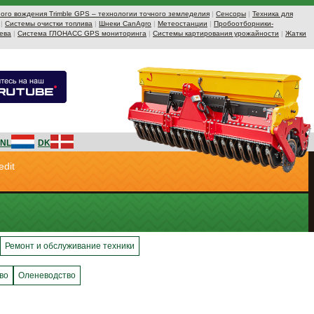
ого вождения Trimble GPS – технологии точного земледелия
|
Сенсоры
|
Техника для
|
Системы очистки топлива
|
Шнеки CanAgro
|
Метеостанции
|
Пробоотборники-
ева
|
Система ГЛОНАСС GPS мониторинга
|
Системы картирования урожайности
|
Жатки
NL
DK
edit
Ремонт и обслуживание техники
во
Оленеводство