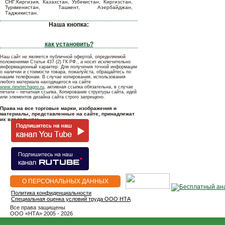
СНГ:Киргизия, Казахстан, Узбекистан, Киргизстан,
Туркменистан, Ташкент, Азербайджан,
Таджикистан.
Наша кнопка:
как установить?
Наш сайт не является публичной офертой, определяемой
положениями Статьи 437 (2) ГК РФ., а носит исключительно
информационный характер. Для получения точной информации
о наличии и стоимости товара, пожалуйста, обращайтесь по
нашим телефонам. В случае копирования, использования
любого материала находящегося на сайте
www.newtechagro.ru
, активная ссылка обязательна, в случае
печати – печатная ссылка. Копирование структуры сайта, идей
или элементов дизайна сайта строго запрещено.
Права на все торговые марки, изображения и
материалы, представленные на сайте, принадлежат
их владельцам.
О ПЕРСОНАЛЬНЫХ ДАННЫХ
Политика конфиденциальности
Специальная оценка условий труда ООО НТА
Все права защищены
OOO «НТА» 2005 - 2026