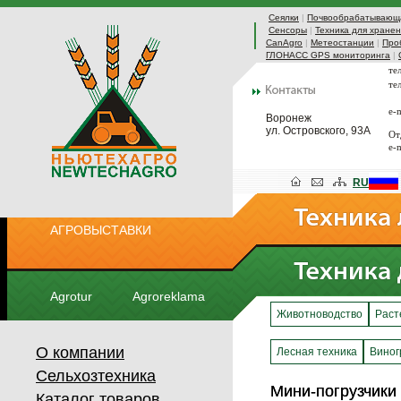
Сеялки
|
Почвообрабатывающа
Сенсоры
|
Техника для хранен
CanAgro
|
Метеостанции
|
Про
ГЛОНАСС GPS мониторинга
|
те
те
e-
Воронеж
ул. Островского, 93А
От
e-
RU
АГРОВЫСТАВКИ
Agrotur
Agroreklama
Животноводство
Раст
О компании
Лесная техника
Виног
Сельхозтехника
Мини-погрузчики
Мини-погрузчики
Каталог товаров