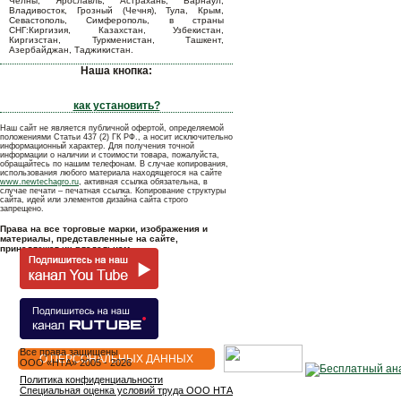
Челны, Ярославль, Астрахань, Барнаул,
Владивосток, Грозный (Чечня), Тула, Крым,
Севастополь, Симферополь, в страны
СНГ:Киргизия, Казахстан, Узбекистан,
Киргизстан, Туркменистан, Ташкент,
Азербайджан, Таджикистан.
Наша кнопка:
как установить?
Наш сайт не является публичной офертой, определяемой
положениями Статьи 437 (2) ГК РФ., а носит исключительно
информационный характер. Для получения точной
информации о наличии и стоимости товара, пожалуйста,
обращайтесь по нашим телефонам. В случае копирования,
использования любого материала находящегося на сайте
www.newtechagro.ru
, активная ссылка обязательна, в
случае печати – печатная ссылка. Копирование структуры
сайта, идей или элементов дизайна сайта строго
запрещено.
Права на все торговые марки, изображения и
материалы, представленные на сайте,
принадлежат их владельцам.
Все права защищены
О ПЕРСОНАЛЬНЫХ ДАННЫХ
OOO «НТА» 2005 - 2026
Политика конфиденциальности
Специальная оценка условий труда ООО НТА