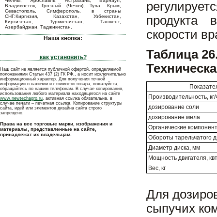
Челны, Ярославль, Астрахань, Барнаул,
регулируе
Владивосток, Грозный (Чечня), Тула, Крым,
Севастополь, Симферополь, в страны
СНГ:Киргизия, Казахстан, Узбекистан,
продукта 
Киргизстан, Туркменистан, Ташкент,
Азербайджан, Таджикистан.
скорости в
Наша кнопка:
Таблица 26
как установить?
Техническа
Наш сайт не является публичной офертой, определяемой
положениями Статьи 437 (2) ГК РФ., а носит исключительно
информационный характер. Для получения точной
информации о наличии и стоимости товара, пожалуйста,
Показате
обращайтесь по нашим телефонам. В случае копирования,
использования любого материала находящегося на сайте
Производительность, кг/
www.newtechagro.ru
, активная ссылка обязательна, в
случае печати – печатная ссылка. Копирование структуры
дозирование соли
сайта, идей или элементов дизайна сайта строго
запрещено.
дозирование мела
Права на все торговые марки, изображения и
Органические компонен
материалы, представленные на сайте,
принадлежат их владельцам.
Обороты тарельчатого д
Диаметр диска, мм
Мощность двигателя, кв
Вес, кг
Для дозиро
сыпучих ко