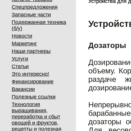
Устройства для 
Устройства для 
Спецпредложения
Запасные части
Устройст
Подержанная техника
(б/у)
Новости
Маркетинг
Дозаторы
Наши партнеры
Услуги
Дозировани
Статьи
объему. Ко
Это интересно!
раздаче ж
Финансирование
дозировани
Вакансии
Полезные ссылки
Непрерывн
Технология
выращивания,
барабанны
переработка и сбыт
дозаторы о
овощей и фруктов,
рецепты и полезная
Для весов