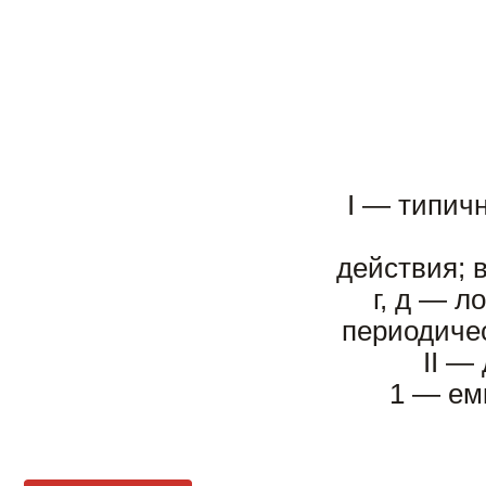
I — типич
действия; 
г, д — 
периодичес
II —
1 — ем