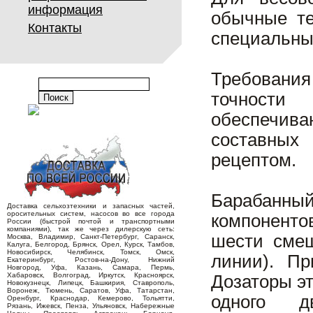
информация
обычные те
Контакты
специальные
Требовани
точности
обеспечива
составных
рецептом.
Барабанны
Доставка сельхозтехники и запасных частей,
оросительных систем, насосов во все города
компоненто
России (быстрой почтой и транспортными
компаниями), так же через дилерскую сеть:
шести смещ
Москва, Владимир, Санкт-Петербург, Саранск,
Калуга, Белгород, Брянск, Орел, Курск, Тамбов,
Новосибирск, Челябинск, Томск, Омск,
линии). Пр
Екатеринбург, Ростов-на-Дону, Нижний
Новгород, Уфа, Казань, Самара, Пермь,
Хабаровск, Волгоград, Иркутск, Красноярск,
Дозаторы эт
Новокузнецк, Липецк, Башкирия, Ставрополь,
Воронеж, Тюмень, Саратов, Уфа, Татарстан,
одного дв
Оренбург, Краснодар, Кемерово, Тольятти,
Рязань, Ижевск, Пенза, Ульяновск, Набережные