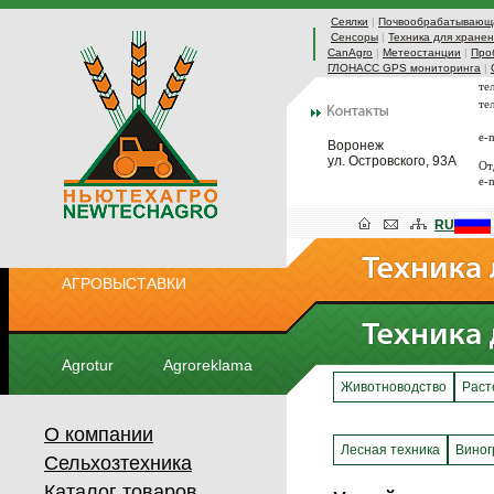
Сеялки
|
Почвообрабатывающа
Сенсоры
|
Техника для хранен
CanAgro
|
Метеостанции
|
Про
ГЛОНАСС GPS мониторинга
|
те
те
e-
Воронеж
ул. Островского, 93А
От
e-
RU
АГРОВЫСТАВКИ
Agrotur
Agroreklama
Животноводство
Раст
О компании
Лесная техника
Виног
Сельхозтехника
Каталог товаров