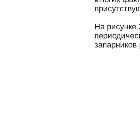
присутству
На рисунке
периодическ
запарников