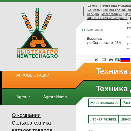
Сеялки
|
Почвообрабатывающа
Сенсоры
|
Техника для хранен
CanAgro
|
Метеостанции
|
Про
ГЛОНАСС GPS мониторинга
|
те
те
e-
Воронеж
ул. Островского, 93А
От
e-
RU
АГРОВЫСТАВКИ
Agrotur
Agroreklama
Животноводство
Раст
О компании
Лесная техника
Виног
Сельхозтехника
Каталог товаров