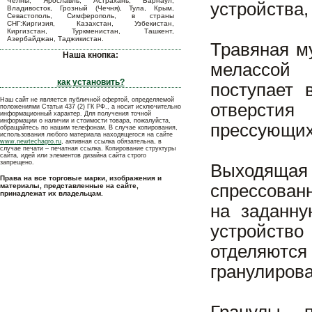
Челны, Ярославль, Астрахань, Барнаул,
устройства,
Владивосток, Грозный (Чечня), Тула, Крым,
Севастополь, Симферополь, в страны
СНГ:Киргизия, Казахстан, Узбекистан,
Киргизстан, Туркменистан, Ташкент,
Азербайджан, Таджикистан.
Травяная м
Наша кнопка:
мелассой 
как установить?
поступает 
Наш сайт не является публичной офертой, определяемой
отверсти
положениями Статьи 437 (2) ГК РФ., а носит исключительно
информационный характер. Для получения точной
информации о наличии и стоимости товара, пожалуйста,
прессующих
обращайтесь по нашим телефонам. В случае копирования,
использования любого материала находящегося на сайте
www.newtechagro.ru
, активная ссылка обязательна, в
случае печати – печатная ссылка. Копирование структуры
сайта, идей или элементов дизайна сайта строго
запрещено.
Выходяща
Права на все торговые марки, изображения и
спрессован
материалы, представленные на сайте,
принадлежат их владельцам.
на заданну
устройство
отделяютс
гранулирова