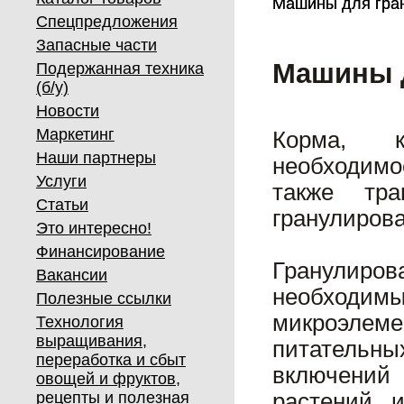
Машины для гра
Машины для гра
Спецпредложения
Запасные части
Машины 
Подержанная техника
(б/у)
Новости
Маркетинг
Корма, к
Наши партнеры
необходимо
Услуги
также тр
Статьи
гранулиров
Это интересно!
Финансирование
Гранулиров
Вакансии
необходим
Полезные ссылки
микроэлеме
Технология
выращивания,
питательны
переработка и сбыт
включений
овощей и фруктов,
рецепты и полезная
растений 