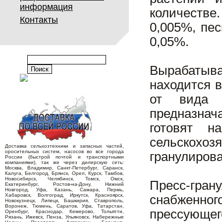
информация
количестве
Контакты
0,005%, пе
0,05%.
Вырабатыва
находится в
от вида 
предназнач
готовят н
сельскох
Доставка сельхозтехники и запасных частей,
оросительных систем, насосов во все города
гранулиров
России (быстрой почтой и транспортными
компаниями), так же через дилерскую сеть:
Москва, Владимир, Санкт-Петербург, Саранск,
Калуга, Белгород, Брянск, Орел, Курск, Тамбов,
Новосибирск, Челябинск, Томск, Омск,
Пресс-гра
Екатеринбург, Ростов-на-Дону, Нижний
Новгород, Уфа, Казань, Самара, Пермь,
Хабаровск, Волгоград, Иркутск, Красноярск,
снабженно
Новокузнецк, Липецк, Башкирия, Ставрополь,
Воронеж, Тюмень, Саратов, Уфа, Татарстан,
прессующе
Оренбург, Краснодар, Кемерово, Тольятти,
Рязань, Ижевск, Пенза, Ульяновск, Набережные