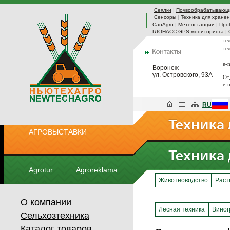
Сеялки
|
Почвообрабатывающа
Сенсоры
|
Техника для хранен
CanAgro
|
Метеостанции
|
Про
ГЛОНАСС GPS мониторинга
|
те
те
e-
Воронеж
ул. Островского, 93А
От
e-
RU
АГРОВЫСТАВКИ
Agrotur
Agroreklama
Животноводство
Раст
О компании
Лесная техника
Виног
Сельхозтехника
Каталог товаров