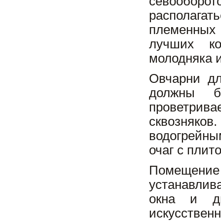
севооборо
располага
племенных 
лучших ко
молодняка и
Овчарни дл
должны б
проветрив
сквозняко
водогрейны
очаг с плит
Помещен
устанавлив
окна и дв
искусствен