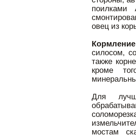
поилками 
смонтирова
овец из кор
Кормление
силосом, с
также корн
кроме тог
минеральны
Для лучш
обрабатыва
соломорезк
измельчит
мостам ск