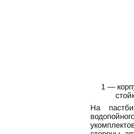
1 — корп
стой
На пастби
водопойног
укомплекто
стороны, а