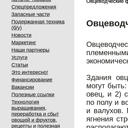
Овцеводческие 
Овцеводческие 
Спецпредложения
Запасные части
Овцеводч
Подержанная техника
(б/у)
Новости
Маркетинг
Овцеводче
Наши партнеры
племенными
Услуги
экономическ
Статьи
Это интересно!
Здания овц
Финансирование
могут быть:
Вакансии
овец, и 2)
Полезные ссылки
по полу и в
Технология
выращивания,
и валухов.
переработка и сбыт
ягнения ст
овощей и фруктов,
рецепты и полезная
располагаю