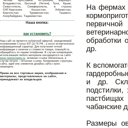
Челны, Ярославль, Астрахань, Барнаул,
Владивосток, Грозный (Чечня), Тула, Крым,
На фермах 
Севастополь, Симферополь, в страны
СНГ:Киргизия, Казахстан, Узбекистан,
Киргизстан, Туркменистан, Ташкент,
кормоприго
Азербайджан, Таджикистан.
первично
Наша кнопка:
ветеринарно
как установить?
обработки 
Наш сайт не является публичной офертой, определяемой
положениями Статьи 437 (2) ГК РФ., а носит исключительно
др.
информационный характер. Для получения точной
информации о наличии и стоимости товара, пожалуйста,
обращайтесь по нашим телефонам. В случае копирования,
использования любого материала находящегося на сайте
www.newtechagro.ru
, активная ссылка обязательна, в
случае печати – печатная ссылка. Копирование структуры
К вспомога
сайта, идей или элементов дизайна сайта строго
запрещено.
гардеробны
Права на все торговые марки, изображения и
материалы, представленные на сайте,
принадлежат их владельцам.
и др. Скл
подстилки,
пастбищах 
чабанские 
Размеры ов