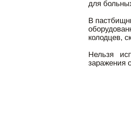
для больных
В пастбищны
оборудова
колодцев, с
Нельзя ис
заражения 