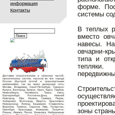
информация
форме. Пос
Контакты
системы со
В теплых р
вместо овч
навесы. На
овчарни-кр
типа и отк
тепляки.
передвижны
Доставка сельхозтехники и запасных частей,
оросительных систем, насосов во все города
России (быстрой почтой и транспортными
компаниями), так же через дилерскую сеть:
Строитель
Москва, Владимир, Санкт-Петербург, Саранск,
Калуга, Белгород, Брянск, Орел, Курск, Тамбов,
Новосибирск, Челябинск, Томск, Омск,
осуществл
Екатеринбург, Ростов-на-Дону, Нижний
Новгород, Уфа, Казань, Самара, Пермь,
Хабаровск, Волгоград, Иркутск, Красноярск,
проектиров
Новокузнецк, Липецк, Башкирия, Ставрополь,
Воронеж, Тюмень, Саратов, Уфа, Татарстан,
зоны страны
Оренбург, Краснодар, Кемерово, Тольятти,
Рязань, Ижевск, Пенза, Ульяновск, Набережные