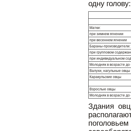
одну голову:
Матки:
при зимнем ягнении
при весеннем ягнении
Бараны-производители:
при групповом содержа
при индивидуальном со
Молодняк в возрасте до 
Валухи, нагульные овцы
Каракульские овцы
Взрослые овцы
Молодняк в возрасте до 
Здания овц
располага
поголовье