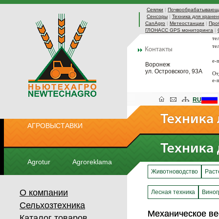
Сеялки
|
Почвообрабатывающа
Сенсоры
|
Техника для хранен
CanAgro
|
Метеостанции
|
Про
ГЛОНАСС GPS мониторинга
|
те
те
e-
Воронеж
ул. Островского, 93А
От
e-
RU
АГРОВЫСТАВКИ
Agrotur
Agroreklama
Животноводство
Раст
О компании
Лесная техника
Виног
Сельхозтехника
Механическое ве
Механическое ве
Каталог товаров