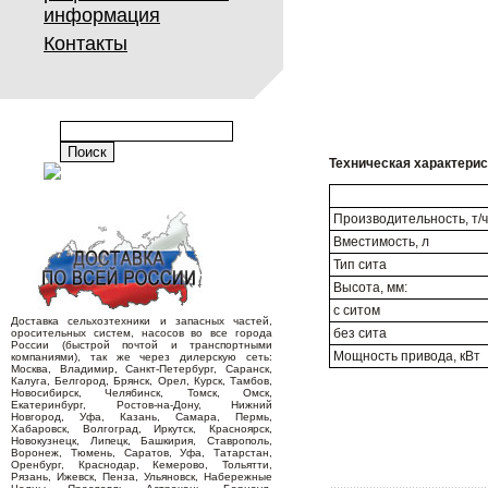
информация
Контакты
Техническая характерис
Производительность, т/ч
Вместимость, л
Тип сита
Высота, мм:
с ситом
Доставка сельхозтехники и запасных частей,
без сита
оросительных систем, насосов во все города
России (быстрой почтой и транспортными
Мощность привода, кВт
компаниями), так же через дилерскую сеть:
Москва, Владимир, Санкт-Петербург, Саранск,
Калуга, Белгород, Брянск, Орел, Курск, Тамбов,
Новосибирск, Челябинск, Томск, Омск,
Екатеринбург, Ростов-на-Дону, Нижний
Новгород, Уфа, Казань, Самара, Пермь,
Хабаровск, Волгоград, Иркутск, Красноярск,
Новокузнецк, Липецк, Башкирия, Ставрополь,
Воронеж, Тюмень, Саратов, Уфа, Татарстан,
Оренбург, Краснодар, Кемерово, Тольятти,
Рязань, Ижевск, Пенза, Ульяновск, Набережные