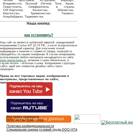
Челны, Ярославль, Астрахань, Барнаул,
Владивосток, Грозный (Чечня), Тула, Крым,
Севастополь, Симферополь, в страны
СНГ:Киргизия, Казахстан, Узбекистан,
Киргизстан, Туркменистан, Ташкент,
Азербайджан, Таджикистан.
Наша кнопка:
как установить?
Наш сайт не является публичной офертой, определяемой
положениями Статьи 437 (2) ГК РФ., а носит исключительно
информационный характер. Для получения точной
информации о наличии и стоимости товара, пожалуйста,
обращайтесь по нашим телефонам. В случае копирования,
использования любого материала находящегося на сайте
www.newtechagro.ru
, активная ссылка обязательна, в
случае печати – печатная ссылка. Копирование структуры
сайта, идей или элементов дизайна сайта строго
запрещено.
Права на все торговые марки, изображения и
материалы, представленные на сайте,
принадлежат их владельцам.
Все права защищены
О ПЕРСОНАЛЬНЫХ ДАННЫХ
OOO «НТА» 2005 - 2026
Политика конфиденциальности
Специальная оценка условий труда ООО НТА