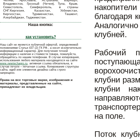
Челны, Ярославль, Астрахань, Барнаул,
Владивосток, Грозный (Чечня), Тула, Крым,
накопител
Севастополь, Симферополь, в страны
СНГ:Киргизия, Казахстан, Узбекистан,
благодаря к
Киргизстан, Туркменистан, Ташкент,
Азербайджан, Таджикистан.
Аналогично
Наша кнопка:
клубней.
как установить?
Наш сайт не является публичной офертой, определяемой
положениями Статьи 437 (2) ГК РФ., а носит исключительно
Рабочий п
информационный характер. Для получения точной
информации о наличии и стоимости товара, пожалуйста,
обращайтесь по нашим телефонам. В случае копирования,
поступающ
использования любого материала находящегося на сайте
www.newtechagro.ru
, активная ссылка обязательна, в
случае печати – печатная ссылка. Копирование структуры
ворохоочи
сайта, идей или элементов дизайна сайта строго
запрещено.
клубни разм
Права на все торговые марки, изображения и
материалы, представленные на сайте,
клубни на
принадлежат их владельцам.
направляют
транспорте
на поле.
Поток клуб