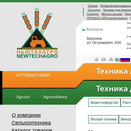
Сеялки
|
Почвообрабатывающа
Сенсоры
|
Техника для хранен
CanAgro
|
Метеостанции
|
Про
ГЛОНАСС GPS мониторинга
|
те
те
e-
Воронеж
ул. Островского, 93А
От
e-
RU
АГРОВЫСТАВКИ
Agrotur
Agroreklama
Животноводство
Раст
О компании
Лесная техника
Виног
Сельхозтехника
Каталог товаров