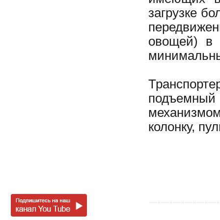
загрузке б
передвиже
овощей) в 
минимальны
Транспорте
подъемный
механизмом
колонку, пу