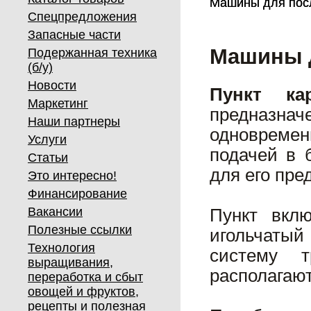
Машины для пос
Машины для пос
Спецпредложения
Запасные части
Машины д
Подержанная техника
(б/у)
Новости
Пункт ка
Маркетинг
предназнач
Наши партнеры
одновремен
Услуги
подачей в 
Статьи
для его пре
Это интересно!
Финансирование
Вакансии
Пункт вклю
Полезные ссылки
игольчатый
Технология
систему т
выращивания,
располагаю
переработка и сбыт
овощей и фруктов,
рецепты и полезная