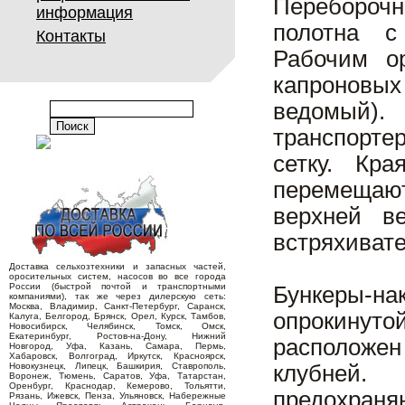
Переборочн
информация
полотна с 
Контакты
Рабочим ор
капроновых
ведомый).
транспорте
сетку. Кр
перемещаю
верхней в
встряхивате
Доставка сельхозтехники и запасных частей,
оросительных систем, насосов во все города
России (быстрой почтой и транспортными
Бункеры-на
компаниями), так же через дилерскую сеть:
Москва, Владимир, Санкт-Петербург, Саранск,
опрокинут
Калуга, Белгород, Брянск, Орел, Курск, Тамбов,
Новосибирск, Челябинск, Томск, Омск,
Екатеринбург, Ростов-на-Дону, Нижний
расположен
Новгород, Уфа, Казань, Самара, Пермь,
Хабаровск, Волгоград, Иркутск, Красноярск,
Новокузнецк, Липецк, Башкирия, Ставрополь,
клубней. 
Воронеж, Тюмень, Саратов, Уфа, Татарстан,
Оренбург, Краснодар, Кемерово, Тольятти,
предохран
Рязань, Ижевск, Пенза, Ульяновск, Набережные