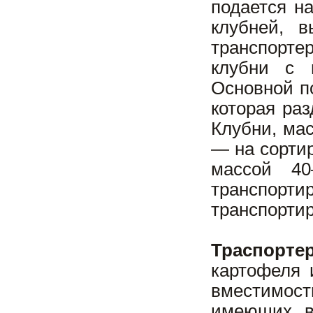
подается н
клубней, 
транспорте
клубни с 
Основной по
которая раз
Клубни, мас
— на сортир
массой 4
транспорти
транспорти
Траспорте
картофеля 
вместимост
имеющих въ