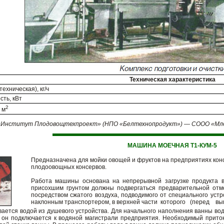
Техническая характеристика
ехническая), кг/ч
ть, кВт
2
 м
«Институт Плодовощтехпроект» (НПО «Белтехнопродукт») — СООО «Мле
МАШИНА МОЕЧНАЯ Т1-КУМ-5
Предназначена для мойки овощей и фруктов на предприятиях кон
плодоовощных консервов.
Работа машины основана на непрерывной загрузке продукта в
присохшим грунтом должны подвергаться предварительной отмо
посредством сжатого воздуха, подводимого от специального уст
наклонным транспортером, в верхней части которого (перед вы
вается водой из душевого устройства. Для начального наполнения ванны вод
он подключается к водяной магистрали предприятия. Необходимый приток