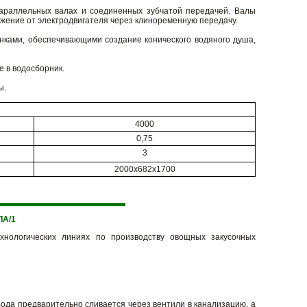
араллельных валах и соединенных зубчатой передачей. Валы
ижение от электродвигателя через клиноременную передачу.
нками, обеспечивающими создание конического водяного душа,
 в водосборник.
ы.
4000
0,75
3
2000x682x1700
А/1
хнологических линиях по производству овощных закусочных
Вода предварительно сливается через вентили в канализацию, а