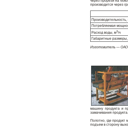
через прорези на боко
производится через гр
Производительность, к
Потребляемая мощнос
3
Расход воды, м
/ч
Габаритные размеры,
Изготовитель — ОАО 
машину продукта и п
замачивания продукта
Полотно, где продукт 
подъем в сторону выхо