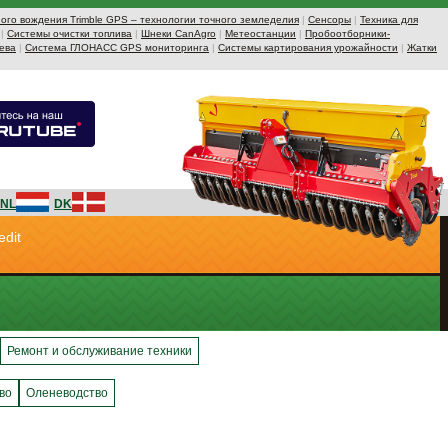
ого вождения Trimble GPS – технологии точного земледелия
|
Сенсоры
|
Техника для
|
Системы очистки топлива
|
Шнеки CanAgro
|
Метеостанции
|
Пробоотборники-
ева
|
Система ГЛОНАСС GPS мониторинга
|
Системы картирования урожайности
|
Жатки
NL
DK
edit
Ремонт и обслуживание техники
во
Оленеводство