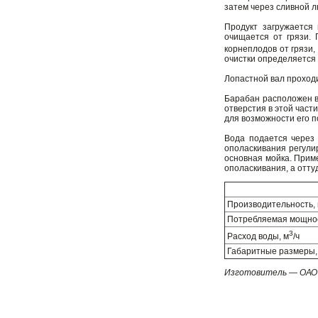
затем через сливной л
Продукт загружается 
очищается от грязи. 
корнеплодов от грязи,
очистки определяется
Лопастной вал проходи
Барабан расположен в
отверстия в этой част
для возможности его п
Вода подается через
ополаскивания регули
основная мойка. Приме
ополаскивания, а оттуд
Производительность, к
Потребляемая мощнос
3
Расход воды, м
/ч
Габаритные размеры,
Изготовитель — ОАО 