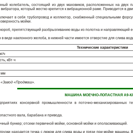
ный колебатель, состоящий из двух маховиков, расположенных на двух п
 вибратора, который жестко крепится к вибрационной раме. Приводится в дв
ключает в себя трубопровод и коллектор, снабженный специальными форсу
оверхность мойки.
 короб, препятствующий разбрызгиванию воды из полотна и направляющий ее
в виде наклонного желоба, в нижней части имеется отверстие для слива вод
Технические характеристики
г/ч
ть, кВт·ч
 мм
«Завод «Продмаш».
МАШИНА МОЕЧНО-ЛОПАСТНАЯ А9-КЛ
приятиях консервной промышленности в поточно-механизированных те
опастного вала, барабана и привода.
чный бункер; отсеки первичной мойки, основной мойки и ополаскивающий.
грузки находится течка с люком для слива воды и грязи при мойке машины. 