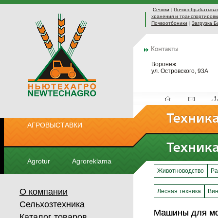
Сеялки
|
Почвообрабатыва
хранения и транспортировк
Почвоотбоники
|
Загрузка Б
Воронеж
ул. Островского, 93А
АГРОВЫСТАВКИ
Agrotur
Agroreklama
Животноводство
Ра
О компании
Лесная техника
Вин
Сельхозтехника
Машины для мой
Машины для мой
Каталог товаров