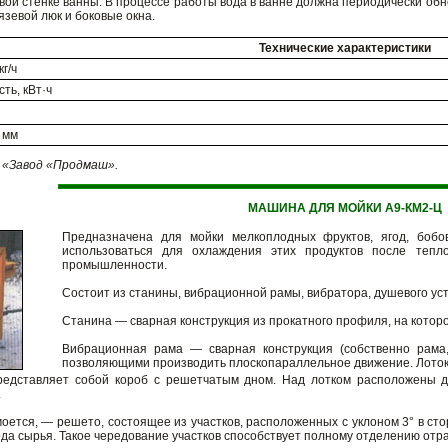
вой стенке ванны. В процессе работы вода в ванне должна периодически обно
язевой люк и боковые окна.
Технические характеристики
г/ч
ть, кВт·ч
 мм
«Завод «Продмаш».
МАШИНА ДЛЯ МОЙКИ А9-КМ2-Ц
Предназначена для мойки мелкоплодных фруктов, ягод, бобо
использоваться для охлаждения этих продуктов после тепл
промышленности.
Состоит из станины, вибрационной рамы, вибратора, душевого уст
Станина — сварная конструкция из прокатного профиля, на котор
Вибрационная рама — сварная конструкция (собственно рама,
позволяющими производить плоскопараллельное движение. Лото
редставляет собой короб с решетчатым дном. Над лотком расположены дв
.
моется, — решето, состоящее из участков, расположенных с уклоном 3° в с
да сырья. Такое чередование участков способствует полному отделению отра