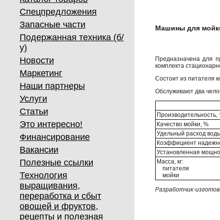
Спецпредложения
Запасные части
Машины для мойки
Подержанная техника (б/
у)
Новости
Предназначена для п
комплекта стационарн
Маркетинг
Состоит из питателя к
Наши партнеры
Обслуживают два чело
Услуги
Статьи
Производительность, 
Это интересно!
Качество мойки, %
Удельный расход воды
Финансирование
Коэффициент надежно
Вакансии
Установленная мощнос
Полезные ссылки
Масса, кг:
питателя
Технология
мойки
выращивания,
Разработчик-изгото
переработка и сбыт
овощей и фруктов,
рецепты и полезная