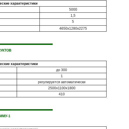
еские характеристики
5000
1,5
5
4650x1280x2275
УКТОВ
еские характеристики
до 300
1
регулируется автоматически
2500x1100x1800
410
ММУ-1