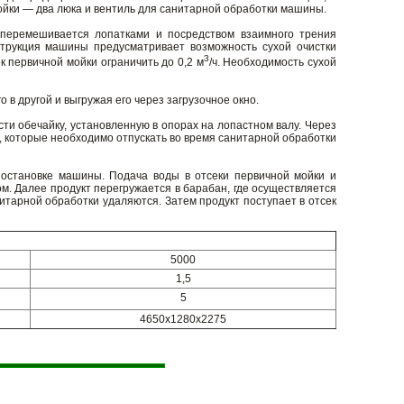
ойки — два люка и вентиль для санитарной обработки машины.
е перемешивается лопатками и посредством взаимного трения
струкция машины предусматривает возможность сухой очистки
3
к первичной мойки ограничить до 0,2 м
/ч. Необходимость сухой
 в другой и выгружая его через загрузочное окно.
ти обечайку, установленную в опорах на лопастном валу. Через
и, которые необходимо отпускать во время санитарной обработки
остановке машины. Подача воды в отсеки первичной мойки и
м. Далее продукт перегружается в барабан, где осуществляется
итарной обработки удаляются. Затем продукт поступает в отсек
5000
1,5
5
4650x1280x2275