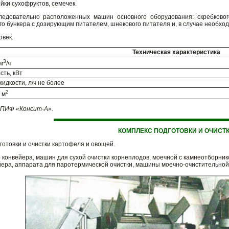
ки сухофруктов, семечек.
ледовательно расположенных машин основного оборудования: скребковог
о бункера с дозирующим питателем, шнекового питателя и, в случае необхо
овек.
Техническая характеристика
3
м
/ч
ть, кВт
идкости, л/ч не более
2
 м
ПИФ «Консит-А».
КОМПЛЕКС ПОДГОТОВКИ И ОЧИСТ
отовки и очистки картофеля и овощей.
 конвейера, машин для сухой очистки корнеплодов, моечной с камнеотборник
йера, аппарата для паротермической очистки, машины моечно-очистительной