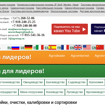
ющая техника
|
Кормозаготовительная техника JF Stoll, Murska, Hawe
|
Системы параллельн
и зерна
|
Самоходная техника
|
Картофельная техника
|
Свеклоуборочная техника
|
Сервис
иг Бэгов
|
Система контроля семяпроводов
|
Оросительные системы
|
Датчики контроля выс
260-52-06
+7(473)
тел/факс:
+7-910-240-25-25
тел/моб.:
+7-919-240-00-00
e-mail:
nta@newtechagro.ru
newtechagro@mail.ru
+7-915-541-56-16
Отдел запчастей:
e-mail:
1@agrotop.ru
RU
DE
IT
ES
FR
EN
CN
Agrodealer
Agrointernet
Agrokr
стениеводство
Овощеводство
Бахчеводство
Садоводство
Агрономия
оградарство
Мини-погрузчики
Коневодство
Луговодство
Кролиководст
ки, очистки, калибровки и сортировки
ки, очистки, калибровки и сортировки