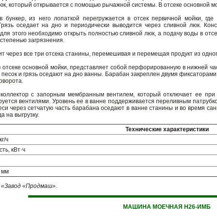
юк, который открывается с помощью рычажной системы. В отсеке основной м
в бункер, из него лопаткой перегружается в отсек первичной мойки, гд
Грязь оседает на дно и периодически выводится через сливной люк. Кон
 для этого необходимо открыть полностью сливной люк, а подачу воды в отсе
 степенью загрязнения.
т через все три отсека станины, перемешивая и перемещая продукт из одного
 отсеке основной мойки, представляет собой перфорированную в нижней час
и песок и грязь оседают на дно ванны. Барабан закреплен двумя фиксаторам
оворота.
 коллектор с запорным мембранным вентилем, который отключает ее при 
руется вентилями. Уровень ее в ванне поддерживается переливным патрубко
си через сетчатую часть барабана оседают в ванне станины и во время сан
а на выгрузку.
Технические характеристики
г/ч
ть, кВт·ч
 мм
«Завод «Продмаш».
МАШИНА МОЕЧНАЯ Н26-ИМБ