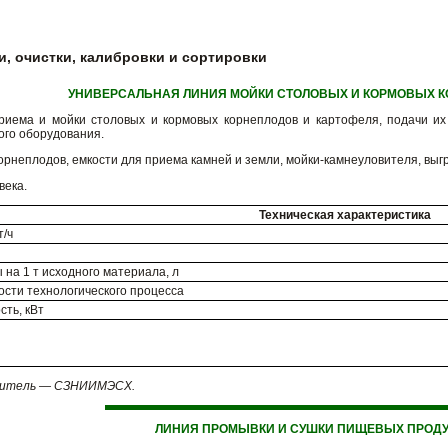
, очистки, калибровки и сортировки
УНИВЕРСАЛЬНАЯ ЛИНИЯ МОЙКИ СТОЛОВЫХ И КОРМОВЫХ К
риема и мойки столовых и кормовых корнеплодов и картофеля, подачи их
ого оборудования.
орнеплодов, емкости для приема камней и земли, мойки-камнеуловителя, выг
века.
Техническая характеристика
т/ч
 на 1 т исходного материала, л
сти технологического процесса
ть, кВт
витель — СЗНИИМЭСХ.
ЛИНИЯ ПРОМЫВКИ И СУШКИ ПИЩЕВЫХ ПРОДУК