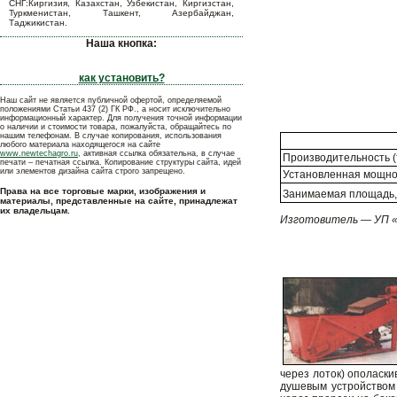
СНГ:Киргизия, Казахстан, Узбекистан, Киргизстан,
Туркменистан, Ташкент, Азербайджан,
Таджикистан.
Наша кнопка:
как установить?
Наш сайт не является публичной офертой, определяемой
положениями Статьи 437 (2) ГК РФ., а носит исключительно
информационный характер. Для получения точной информации
о наличии и стоимости товара, пожалуйста, обращайтесь по
нашим телефонам. В случае копирования, использования
любого материала находящегося на сайте
www.newtechagro.ru
, активная ссылка обязательна, в случае
Производительность (т
печати – печатная ссылка. Копирование структуры сайта, идей
или элементов дизайна сайта строго запрещено.
Установленная мощнос
Права на все торговые марки, изображения и
Занимаемая площадь,
материалы, представленные на сайте, принадлежат
их владельцам.
Изготовитель — УП 
через лоток) ополаски
душевым устройством 