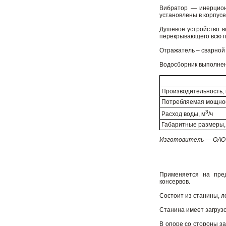
Вибратор — инерцион
установлены в корпусе
Душевое устройство в
перекрывающего всю п
Отражатель – сварной
Водосборник выполнен 
Производительность, к
Потребляемая мощнос
3
Расход воды, м
/ч
Габаритные размеры,
Изготовитель — ОАО 
Применяется на пред
консервов.
Состоит из станины, л
Станина имеет загрузо
В опоре со стороны за