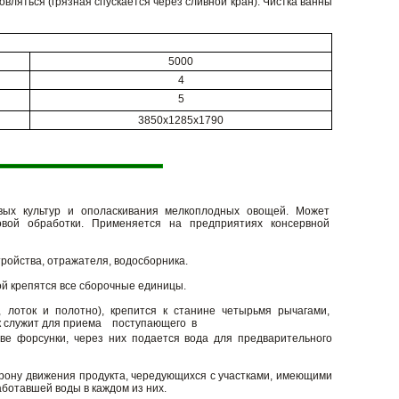
вляться (грязная спускается через сливной кран). Чистка ванны
5000
4
5
3850х1285х1790
вых культур и ополаскивания мелкоплодных овощей. Может
овой обработки. Применяется на предприятиях консервной
ройства, отражателя, водосборника.
ой крепятся все сборочные единицы.
 лоток и полотно), крепится к станине четырьмя рычагами,
к служит для приема поступающего в
е форсунки, через них подается вода для предварительного
торону движения продукта, чередующихся с участками, имеющими
ботавшей воды в каждом из них.