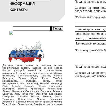
Предназначена для мой
информация
Состоит из пяти пос
Контакты
разделителя, приемног
Обслуживает один чел
Производительность, 
Установленная мощнос
Расход промывочной ж
Занимаемая площадь,
Поставщик — ООО «Н
Доставка сельхозтехники и запасных частей,
Предназначен для подг
оросительных систем, насосов во все города
России (быстрой почтой и транспортными
Состоит из пленочного
компаниями), так же через дилерскую сеть: Москва,
Владимир, Санкт-Петербург, Саранск, Калуга,
инспекционного конве
Белгород, Брянск, Орел, Курск, Тамбов,
Новосибирск, Челябинск, Томск, Омск,
Екатеринбург, Ростов-на-Дону, Нижний Новгород,
Уфа, Казань, Самара, Пермь, Хабаровск,
Волгоград, Иркутск, Красноярск, Новокузнецк,
Липецк, Башкирия, Ставрополь, Воронеж, Тюмень,
Саратов, Уфа, Татарстан, Оренбург, Краснодар,
Кемерово, Тольятти, Рязань, Ижевск, Пенза,
Ульяновск, Набережные Челны, Ярославль,
Астрахань, Барнаул, Владивосток, Грозный (Чечня),
Тула, Крым, Севастополь, Симферополь, в страны