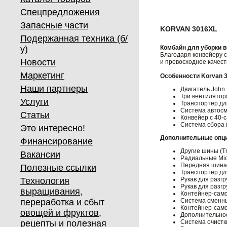
Спецпредложения
Запасные части
KORVAN 3016XL
Подержанная техника (б/
у)
Комбайн для уборки 
Благодаря конвейеру 
Новости
и превосходное качест
Маркетинг
Особенности Korvan 
Наши партнеры
Двигатель John
Три вентилятор
Услуги
Транспортер дл
Система автосм
Статьи
Конвейер с 40-
Система сбора 
Это интересно!
Дополнительные опц
Финансирование
Другие шины (Tr
Вакансии
Радиальные Mic
Передняя шина 
Полезные ссылки
Транспортер для
Технология
Рукав для разгр
Рукав для разгр
выращивания,
Контейнер-само
переработка и сбыт
Система сменны
Контейнер-само
овощей и фруктов,
Дополнительно
рецепты и полезная
Система очистк