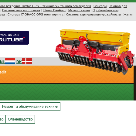
ого вождения Trimble GPS – технологии точного земледелия
|
Сенсоры
|
Техника для
|
Системы очистки топлива
|
Шнеки CanAgro
|
Метеостанции
|
Пробоотборники-
ева
|
Система ГЛОНАСС GPS мониторинга
|
Системы картирования урожайности
|
Жатки
NL
DK
edit
Ремонт и обслуживание техники
во
Оленеводство