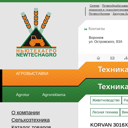
Сеялки
|
Почвообрабатыва
хранения и транспортировк
Почвоотбоники
|
Загрузка Б
Воронеж
ул. Островского, 93А
АГРОВЫСТАВКИ
Agrotur
Agroreklama
Животноводство
Ра
О компании
Лесная техника
Вин
Сельхозтехника
KORVAN 3016X
KORVAN 3016X
Каталог товаров