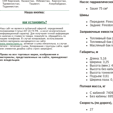
СНГ:Киргизия, Казахстан, Узбекистан, Киргизстан,
Насос гидравлическо
Туркменистан, Ташкент, Азербайджан,
Таджикистан.
Sauer 75 см³
Наша кнопка:
Шины
Передняя: Fires
как установить?
Задние: Firesto
Наш сайт не является публичной офертой, определяемой
положениями Статьи 437 (2) ГК РФ., а носит исключительно
Заправочные емкости
информационный характер. Для получения точной информации
о наличии и стоимости товара, пожалуйста, обращайтесь по
Топливный бак (
нашим телефонам. В случае копирования, использования
любого материала находящегося на сайте
Топливный бак 
www.newtechagro.ru
, активная ссылка обязательна, в случае
Масляный бак г
печати – печатная ссылка. Копирование структуры сайта, идей
или элементов дизайна сайта строго запрещено.
Габариты, м
Права на все торговые марки, изображения и
материалы, представленные на сайте, принадлежат
Длина: 5,16
их владельцам.
Ширина: 3,25
Высота (мин.): 4
Высота без каби
Высота тоннеля
Подъем: 0,61
Ширина паза: 0
Полная масса, кг
С кабиной: 740
Без кабины: 69
Скорость (по дороге), 
27