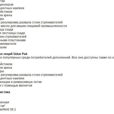
тки
ционером
центных наклеек
ойстиком
ие крена
ары
 регулировка развала стоек стряхивателей
е масло для машин пищевой промышленности
ица сзади
 лестница сзади
оек стряхивателей
жными пластинами
авливатели
азки
х опций Value Pak
х популярных среди потребителей дополнений. Все они доступны также по от
ойстиком
ие крена
ары
 регулировка развала стоек стряхивателей
центных наклеек
изации и реверсивные лотки
и с помощью магнитов
ристика
ческая
 см³
rfield 36:1