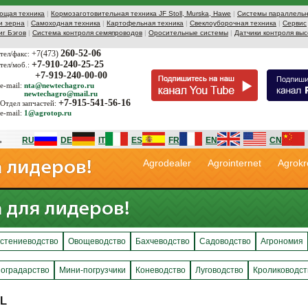
ющая техника
|
Кормозаготовительная техника JF Stoll, Murska, Hawe
|
Системы параллельн
и зерна
|
Самоходная техника
|
Картофельная техника
|
Свеклоуборочная техника
|
Сервис
иг Бэгов
|
Система контроля семяпроводов
|
Оросительные системы
|
Датчики контроля выс
260-52-06
+7(473)
тел/факс:
+7-910-240-25-25
тел/моб.:
+7-919-240-00-00
e-mail:
nta@newtechagro.ru
newtechagro@mail.ru
+7-915-541-56-16
Отдел запчастей:
e-mail:
1@agrotop.ru
RU
DE
IT
ES
FR
EN
CN
Agrodealer
Agrointernet
Agrokr
стениеводство
Овощеводство
Бахчеводство
Садоводство
Агрономия
оградарство
Мини-погрузчики
Коневодство
Луговодство
Кролиководст
L
L