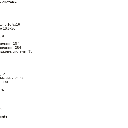
й системы
tone 16.5x16
ne 16.9x26
, л
левый): 197
(правый): 284
идравл. системы: 95
,12
ны (мин.): 3,56
: 1,96
,76
9
55
км/ч