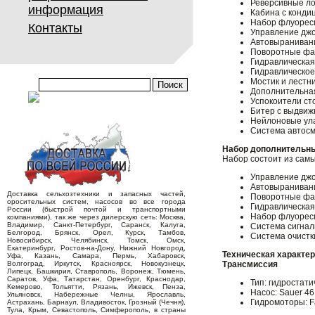
Реверсивные ло
информация
Кабина с конди
Набор флуорес
Контакты
Управление дж
Автовыраниван
Поворотные ф
Гидравлическая
Гидравлическо
Мостик и лестн
Дополнительная
Успокоители ст
Битер с выдви
Нейлоновые ул
Система автосм
Набор дополнительны
Набор состоит из самы
Управление дж
Автовыраниван
Доставка сельхозтехники и запасных частей,
Поворотные ф
оросительных систем, насосов во все города
Гидравлическая
России (быстрой почтой и транспортными
Набор флуорес
компаниями), так же через дилерскую сеть: Москва,
Владимир, Санкт-Петербург, Саранск, Калуга,
Система сигнал
Белгород, Брянск, Орел, Курск, Тамбов,
Система очистк
Новосибирск, Челябинск, Томск, Омск,
Екатеринбург, Ростов-на-Дону, Нижний Новгород,
Техническая характе
Уфа, Казань, Самара, Пермь, Хабаровск,
Волгоград, Иркутск, Красноярск, Новокузнецк,
Трансмиссия
Липецк, Башкирия, Ставрополь, Воронеж, Тюмень,
Саратов, Уфа, Татарстан, Оренбург, Краснодар,
Тип: гидростати
Кемерово, Тольятти, Рязань, Ижевск, Пенза,
Насос: Sauer 46
Ульяновск, Набережные Челны, Ярославль,
Гидромоторы: Fai
Астрахань, Барнаул, Владивосток, Грозный (Чечня),
Тула, Крым, Севастополь, Симферополь, в страны