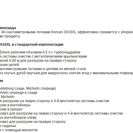
винограда
с 40-сантиметровыми лотками Korvan 3016XL эффективно справится с уборко
во продукта.
3016XL в стандартной комплектации
 Deere рабочим объемом 4,5 л с турбонаддувом
а системы очистки с металлическими крыльчатками
иной 4,40 м для разгрузки на правую сторону
азки цепей
сантиметровыми лотками и цепями из мягкой стали
из гнутых дугой прутьев для аккуратного снятия ягод с минимальными повре
ии
elleborg сзади, Michelin спереди)
helin спереди и сзади
Michelin
 разгрузки на левую сторону и 4-й вентилятор системы очистки
узки в контейнеры
узки в прицеп
свал для разгрузки на левую сторону и 4-й вентилятор системы очистки
х контейнеров слева
свал для разгрузки на правую сторону
е сиденье
и с помощью магнитов