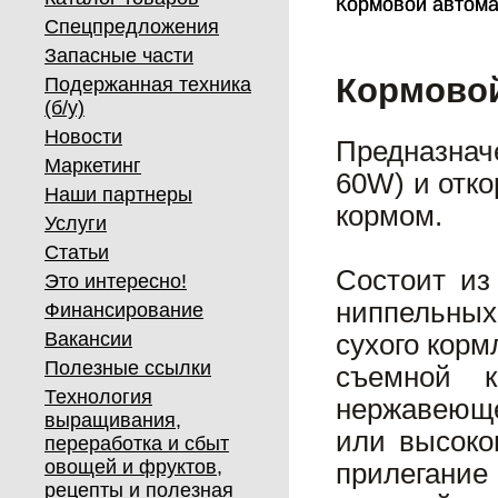
Кормовой автомат
Кормовой автомат
Спецпредложения
Запасные части
Кормовой
Подержанная техника
(б/у)
Новости
Предназна
Маркетинг
60W) и отк
Наши партнеры
кормом.
Услуги
Статьи
Состоит из
Это интересно!
ниппельных
Финансирование
Вакансии
сухого корм
Полезные ссылки
съемной 
Технология
нержавеюще
выращивания,
или высоко
переработка и сбыт
овощей и фруктов,
прилегание
рецепты и полезная