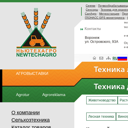
Сеялки
|
Почвообрабатывающа
Сенсоры
|
Техника для хранен
CanAgro
|
Метеостанции
|
Про
ГЛОНАСС GPS мониторинга
|
те
те
e-
Воронеж
ул. Островского, 93А
От
e-
RU
АГРОВЫСТАВКИ
Agrotur
Agroreklama
Животноводство
Раст
О компании
Лесная техника
Виног
Сельхозтехника
Каталог товаров