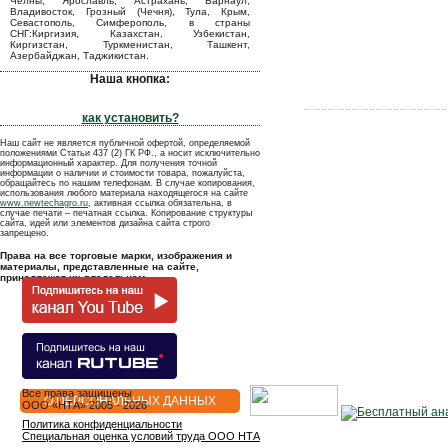
Челны, Ярославль, Астрахань, Барнаул,
Владивосток, Грозный (Чечня), Тула, Крым,
Севастополь, Симферополь, в страны
СНГ:Киргизия, Казахстан, Узбекистан,
Киргизстан, Туркменистан, Ташкент,
Азербайджан, Таджикистан.
Наша кнопка:
как установить?
Наш сайт не является публичной офертой, определяемой
положениями Статьи 437 (2) ГК РФ., а носит исключительно
информационный характер. Для получения точной
информации о наличии и стоимости товара, пожалуйста,
обращайтесь по нашим телефонам. В случае копирования,
использования любого материала находящегося на сайте
www.newtechagro.ru
, активная ссылка обязательна, в
случае печати – печатная ссылка. Копирование структуры
сайта, идей или элементов дизайна сайта строго
запрещено.
Права на все торговые марки, изображения и
материалы, представленные на сайте,
принадлежат их владельцам.
Все права защищены
О ПЕРСОНАЛЬНЫХ ДАННЫХ
OOO «НТА» 2005 - 2026
Политика конфиденциальности
Специальная оценка условий труда ООО НТА