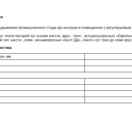
ек
держания промышленного стада кур-несушек в помещениях с регулируемым 
о типов батарей на основе клеток: двух-, трех-, четырехъярусные «Европа»
 тип; шести-, семи-, восьмиярусные «Белт ДД», «Белт» (от трех до семи яру
ристика
ии, мм