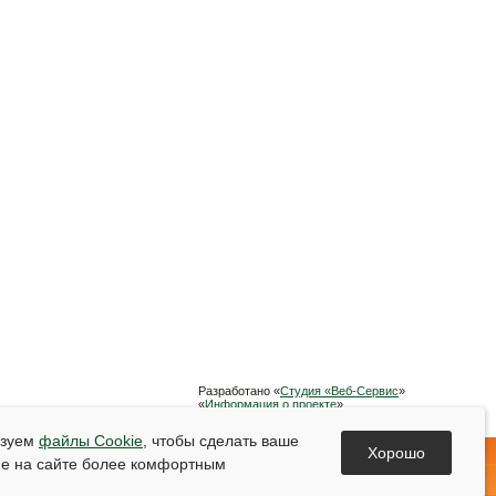
Разработано «
Студия «Веб-Сервис
»
«
Информация о проекте
»
Список используемой литературы
ьзуем
файлы Cookie
, чтобы сделать ваше
Хорошо
е на сайте более комфортным