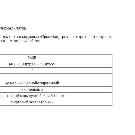
микроклиматом.
, двух-, трехъярусные «Тропика», трех-, четырех-, пятиярусные
сов) — этажерочный тип.
2435
(400 - 600)х(500 - 550)х455
7
бункерный/цепной/спиральный
ниппельный
ленточный с подсушкой, или без нее
лифтовый/эскалаторный