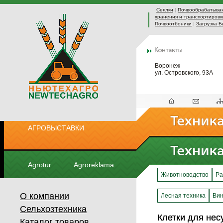
Сеялки
|
Почвообрабатыва
хранения и транспортировк
Почвоотбоники
|
Загрузка Б
Воронеж
ул. Островского, 93А
АГРОВЫСТАВКИ
Agrotur
Agroreklama
Животноводство
Ра
О компании
Лесная техника
Вин
Сельхозтехника
Клетки для нес
Клетки для нес
Каталог товаров