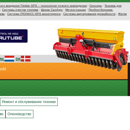
ого вождения Trimble GPS – технологии точного земледелия
|
Сенсоры
|
Техника для
|
Системы очистки топлива
|
Шнеки CanAgro
|
Метеостанции
|
Пробоотборники-
ева
|
Система ГЛОНАСС GPS мониторинга
|
Системы картирования урожайности
|
Жатки
NL
DK
edit
Ремонт и обслуживание техники
во
Оленеводство