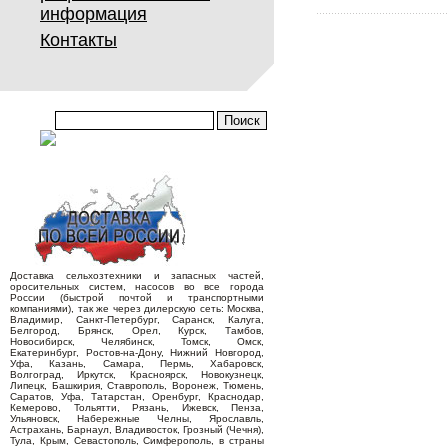
информация
Контакты
Доставка сельхозтехники и запасных частей,
оросительных систем, насосов во все города
России (быстрой почтой и транспортными
компаниями), так же через дилерскую сеть: Москва,
Владимир, Санкт-Петербург, Саранск, Калуга,
Белгород, Брянск, Орел, Курск, Тамбов,
Новосибирск, Челябинск, Томск, Омск,
Екатеринбург, Ростов-на-Дону, Нижний Новгород,
Уфа, Казань, Самара, Пермь, Хабаровск,
Волгоград, Иркутск, Красноярск, Новокузнецк,
Липецк, Башкирия, Ставрополь, Воронеж, Тюмень,
Саратов, Уфа, Татарстан, Оренбург, Краснодар,
Кемерово, Тольятти, Рязань, Ижевск, Пенза,
Ульяновск, Набережные Челны, Ярославль,
Астрахань, Барнаул, Владивосток, Грозный (Чечня),
Тула, Крым, Севастополь, Симферополь, в страны