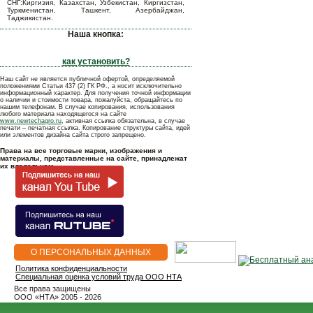
СНГ:Киргизия, Казахстан, Узбекистан, Киргизстан,
Туркменистан, Ташкент, Азербайджан,
Таджикистан.
Наша кнопка:
как установить?
Наш сайт не является публичной офертой, определяемой
положениями Статьи 437 (2) ГК РФ., а носит исключительно
информационный характер. Для получения точной информации
о наличии и стоимости товара, пожалуйста, обращайтесь по
нашим телефонам. В случае копирования, использования
любого материала находящегося на сайте
www.newtechagro.ru
, активная ссылка обязательна, в случае
печати – печатная ссылка. Копирование структуры сайта, идей
или элементов дизайна сайта строго запрещено.
Права на все торговые марки, изображения и
материалы, представленные на сайте, принадлежат
их владельцам.
О ПЕРСОНАЛЬНЫХ ДАННЫХ
Политика конфиденциальности
Специальная оценка условий труда ООО НТА
Все права защищены
OOO «НТА» 2005 - 2026