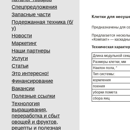
Спецпредложения
Запасные части
Клетки для несуш
Подержанная техника (б/
у)
Предназначены для со
Новости
Предлагается нескольк
«Компакт» — каскадный
Маркетинг
Техническая характе
Наши партнеры
Длина модульной секц
Услуги
Размеры клетки, мм
Статьи
Наклон пола, °
Это интересно!
Тип системы:
Финансирование
кормления
поения
Вакансии
уборки помета
Полезные ссылки
сбора яиц
Технология
выращивания,
переработка и сбыт
овощей и фруктов,
рецепты и полезная