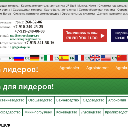
ющая техника
|
Кормозаготовительная техника JF Stoll, Murska, Hawe
|
Системы параллельн
и зерна
|
Самоходная техника
|
Картофельная техника
|
Свеклоуборочная техника
|
Сервис
иг Бэгов
|
Система контроля семяпроводов
|
Оросительные системы
|
Датчики контроля выс
260-52-06
+7(473)
тел/факс:
+7-910-240-25-25
тел/моб.:
+7-919-240-00-00
e-mail:
nta@newtechagro.ru
newtechagro@mail.ru
+7-915-541-56-16
Отдел запчастей:
e-mail:
1@agrotop.ru
RU
DE
IT
ES
FR
EN
CN
Agrodealer
Agrointernet
Agrokr
стениеводство
Овощеводство
Бахчеводство
Садоводство
Агрономия
оградарство
Мини-погрузчики
Коневодство
Луговодство
Кролиководст
ушек
ушек