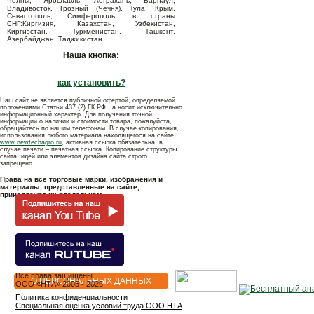
Челны, Ярославль, Астрахань, Барнаул,
Владивосток, Грозный (Чечня), Тула, Крым,
Севастополь, Симферополь, в страны
СНГ:Киргизия, Казахстан, Узбекистан,
Киргизстан, Туркменистан, Ташкент,
Азербайджан, Таджикистан.
Наша кнопка:
как установить?
Наш сайт не является публичной офертой, определяемой
положениями Статьи 437 (2) ГК РФ., а носит исключительно
информационный характер. Для получения точной
информации о наличии и стоимости товара, пожалуйста,
обращайтесь по нашим телефонам. В случае копирования,
использования любого материала находящегося на сайте
www.newtechagro.ru
, активная ссылка обязательна, в
случае печати – печатная ссылка. Копирование структуры
сайта, идей или элементов дизайна сайта строго
запрещено.
Права на все торговые марки, изображения и
материалы, представленные на сайте,
принадлежат их владельцам.
Все права защищены
О ПЕРСОНАЛЬНЫХ ДАННЫХ
OOO «НТА» 2005 - 2026
Политика конфиденциальности
Специальная оценка условий труда ООО НТА