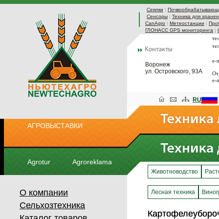
Сеялки
|
Почвообрабатывающа
Сенсоры
|
Техника для хранен
CanAgro
|
Метеостанции
|
Про
ГЛОНАСС GPS мониторинга
|
те
те
e-
Воронеж
ул. Островского, 93А
От
e-
RU
АГРОВЫСТАВКИ
Agrotur
Agroreklama
Животноводство
Раст
О компании
Лесная техника
Виног
Сельхозтехника
Картофелеубороч
Картофелеубороч
Каталог товаров