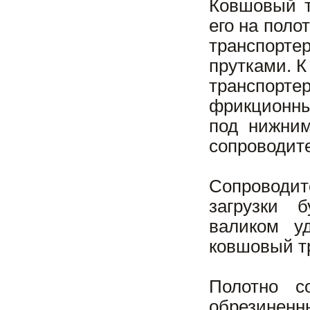
Ковшовый т
его на поло
транспорт
прутками. К
транспорт
фрикционны
под нижним
сопроводите
Сопроводит
загрузки 
валиком у
ковшовый т
Полотно со
обрезиненн