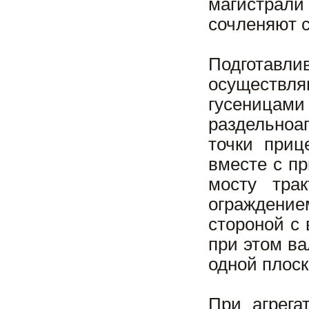
магистрали
сочленяют 
Подготавли
осуществля
гусеницам
раздельно
точки приц
вместе с пр
мосту тра
ограждение
стороной с
при этом в
одной плоск
При агрега