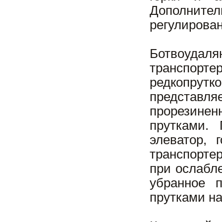
Дополнител
регулирован
Ботвоудал
транспортер
редкопрутк
представ
прорезине
прутками. 
элеватор,
транспорте
при ослабл
убранное 
прутками на