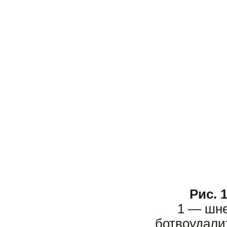
Рис. 
1 — шне
ботвоудали