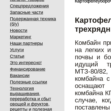
Картофелеубороч
Картофелеубороч
Спецпредложения
Запасные части
Картофе
Подержанная техника
(б/у)
трехрядн
Новости
Маркетинг
Комбайн пр
Наши партнеры
на легких 
Услуги
почвы и бо
Статьи
Это интересно!
идущий тр
Финансирование
МТЗ-80/82
Вакансии
комбайна с
Полезные ссылки
оснащают 
Технология
комбайна К
выращивания,
переработка и сбыт
случае, ко
овощей и фруктов,
поставлены
рецепты и полезная