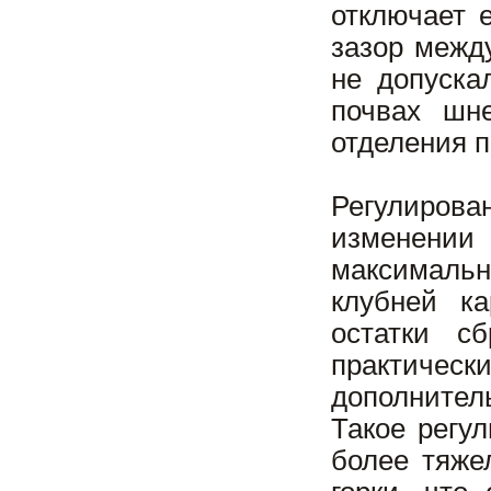
отключает 
зазор межд
не допуска
почвах шн
отделения 
Регулирова
изменении
максимальн
клубней к
остатки с
практичес
дополнител
Такое регу
более тяже