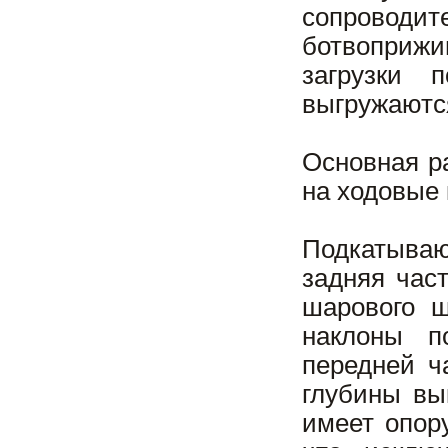
сопроводит
ботвоприжи
загрузки 
выгружаются
Основная р
на ходовые 
Подкатыва
задняя час
шарового ш
наклоны п
передней ч
глубины вы
имеет опор