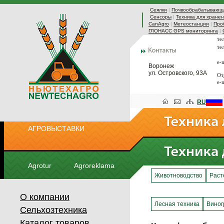
Сеялки
|
Почвообрабатывающа
Сенсоры
|
Техника для хранен
CanAgro
|
Метеостанции
|
Про
ГЛОНАСС GPS мониторинга
|
те
те
e-
Воронеж
ул. Островского, 93А
От
e-
RU
АГРОВЫСТАВКИ
Agrotur
Agroreklama
Животноводство
Раст
О компании
Лесная техника
Виног
Сельхозтехника
Каталог товаров