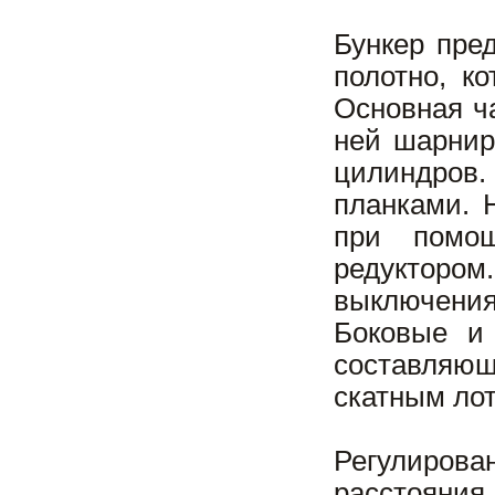
Бункер пре
полотно, к
Основная ч
ней шарнир
цилиндров. 
планками. 
при помо
редукторо
выключения
Боковые и 
составляющ
скатным лот
Регулирова
расстояни