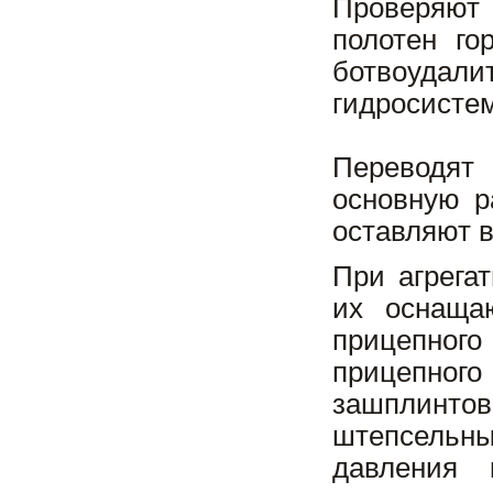
Проверяют 
полотен го
ботвоудал
гидросистем
Переводят
основную р
оставляют в
При агрега
их оснаща
прицепного
прицепног
зашплинто
штепсельны
давления 