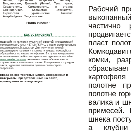
Челны, Ярославль, Астрахань, Барнаул,
Владивосток, Грозный (Чечня), Тула, Крым,
Рабочий пр
Севастополь, Симферополь, в страны
СНГ:Киргизия, Казахстан, Узбекистан,
Киргизстан, Туркменистан, Ташкент,
выкопанны
Азербайджан, Таджикистан.
Наша кнопка:
частично 
продвигаетс
как установить?
пласт поло
Наш сайт не является публичной офертой, определяемой
положениями Статьи 437 (2) ГК РФ., а носит исключительно
информационный характер. Для получения точной
Комкодавит
информации о наличии и стоимости товара, пожалуйста,
обращайтесь по нашим телефонам. В случае копирования,
использования любого материала находящегося на сайте
комки, раз
www.newtechagro.ru
, активная ссылка обязательна, в
случае печати – печатная ссылка. Копирование структуры
сайта, идей или элементов дизайна сайта строго
сбрасывает
запрещено.
картофеля 
Права на все торговые марки, изображения и
материалы, представленные на сайте,
принадлежат их владельцам.
полотне п
полотне гор
валика и ш
примесей. 
шнека посту
а клубни