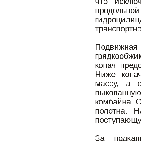
что исклю
продольно
гидроцили
транспортн
Подвижная 
грядкообжи
копач пред
Ниже копа
массу, а 
выкопанну
комбайна. 
полотна. 
поступающу
За подкап