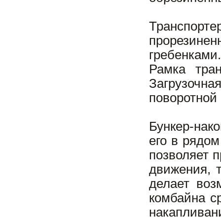
Транспорте
прорезине
гребенками
Рамка тра
Загрузочн
поворотной
Бункер-нак
его в рядом
позволяет п
движения, 
делает воз
комбайна с
накапливани