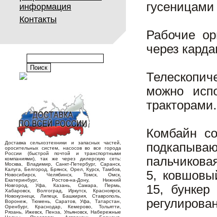
гусеницами
информация
Контакты
Рабочие ор
через карда
Телескопиче
можно исп
тракторами.
Комбайн со
Доставка сельхозтехники и запасных частей,
подкапыва
оросительных систем, насосов во все города
России (быстрой почтой и транспортными
пальчикова
компаниями), так же через дилерскую сеть:
Москва, Владимир, Санкт-Петербург, Саранск,
Калуга, Белгород, Брянск, Орел, Курск, Тамбов,
5, ковшовы
Новосибирск, Челябинск, Томск, Омск,
Екатеринбург, Ростов-на-Дону, Нижний
Новгород, Уфа, Казань, Самара, Пермь,
15, бункер
Хабаровск, Волгоград, Иркутск, Красноярск,
Новокузнецк, Липецк, Башкирия, Ставрополь,
регулирован
Воронеж, Тюмень, Саратов, Уфа, Татарстан,
Оренбург, Краснодар, Кемерово, Тольятти,
Рязань, Ижевск, Пенза, Ульяновск, Набережные