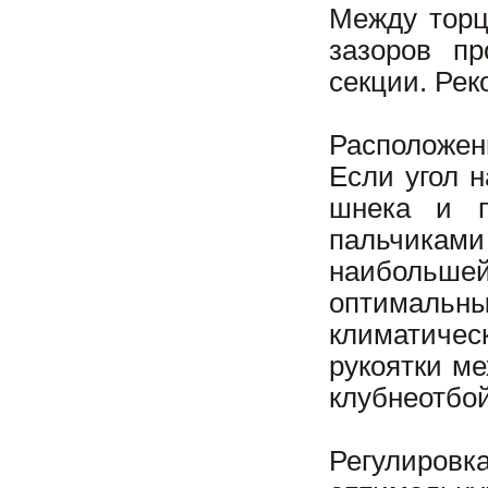
Между торц
зазоров п
секции. Рек
Расположен
Если угол 
шнека и п
пальчиками
наибольшей
оптимальны
климатиче
рукоятки м
клубнеотбой
Регулировк