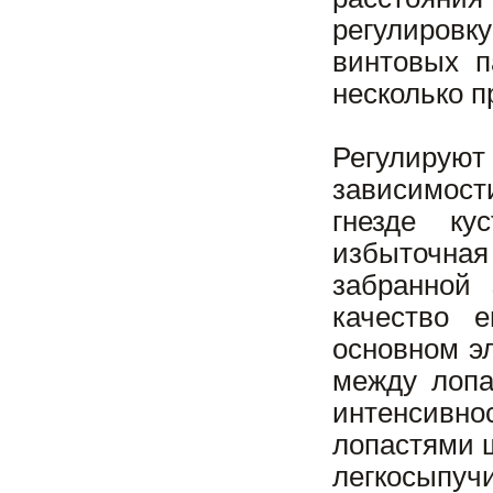
регулировк
винтовых п
несколько п
Регулирую
зависимост
гнезде ку
избыточная
забранной 
качество 
основном э
между лопа
интенсивно
лопастями ш
легкосыпу