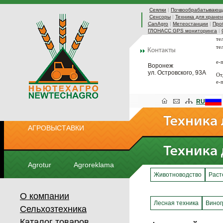
Сеялки
|
Почвообрабатывающа
Сенсоры
|
Техника для хранен
CanAgro
|
Метеостанции
|
Про
ГЛОНАСС GPS мониторинга
|
те
те
e-
Воронеж
ул. Островского, 93А
От
e-
RU
АГРОВЫСТАВКИ
Agrotur
Agroreklama
Животноводство
Раст
О компании
Лесная техника
Виног
Сельхозтехника
Каталог товаров