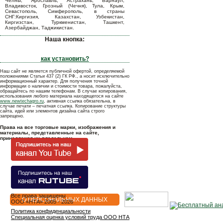
Челны, Ярославль, Астрахань, Барнаул,
Владивосток, Грозный (Чечня), Тула, Крым,
Севастополь, Симферополь, в страны
СНГ:Киргизия, Казахстан, Узбекистан,
Киргизстан, Туркменистан, Ташкент,
Азербайджан, Таджикистан.
Наша кнопка:
как установить?
Наш сайт не является публичной офертой, определяемой
положениями Статьи 437 (2) ГК РФ., а носит исключительно
информационный характер. Для получения точной
информации о наличии и стоимости товара, пожалуйста,
обращайтесь по нашим телефонам. В случае копирования,
использования любого материала находящегося на сайте
www.newtechagro.ru
, активная ссылка обязательна, в
случае печати – печатная ссылка. Копирование структуры
сайта, идей или элементов дизайна сайта строго
запрещено.
Права на все торговые марки, изображения и
материалы, представленные на сайте,
принадлежат их владельцам.
Все права защищены
О ПЕРСОНАЛЬНЫХ ДАННЫХ
OOO «НТА» 2005 - 2026
Политика конфиденциальности
Специальная оценка условий труда ООО НТА