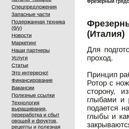
Фрезерный грядо
Фрезерный грядо
Спецпредложения
Запасные части
Фрезерны
Подержанная техника
(б/у)
(Италия)
Новости
Маркетинг
Для подгот
Наши партнеры
проход.
Услуги
Статьи
Это интересно!
Принцип ра
Финансирование
Ротор с но
Вакансии
сторону, и
Полезные ссылки
глыбами и 
Технология
подается н
выращивания,
переработка и сбыт
глыбы и ка
овощей и фруктов,
закрывают
рецепты и полезная