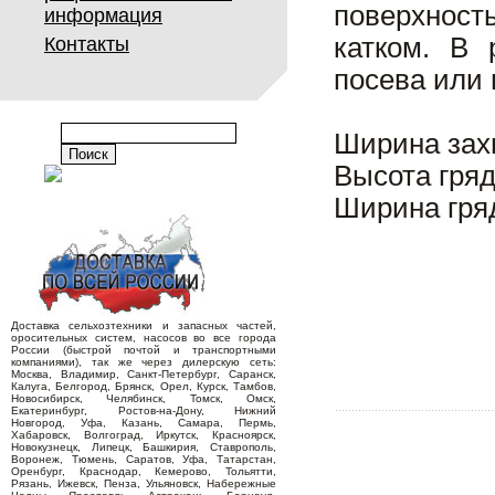
поверхнос
информация
катком. В 
Контакты
посева или
Ширина захв
Высота гряд
Ширина гряд
Доставка сельхозтехники и запасных частей,
оросительных систем, насосов во все города
России (быстрой почтой и транспортными
компаниями), так же через дилерскую сеть:
Москва, Владимир, Санкт-Петербург, Саранск,
Калуга, Белгород, Брянск, Орел, Курск, Тамбов,
Новосибирск, Челябинск, Томск, Омск,
Екатеринбург, Ростов-на-Дону, Нижний
Новгород, Уфа, Казань, Самара, Пермь,
Хабаровск, Волгоград, Иркутск, Красноярск,
Новокузнецк, Липецк, Башкирия, Ставрополь,
Воронеж, Тюмень, Саратов, Уфа, Татарстан,
Оренбург, Краснодар, Кемерово, Тольятти,
Рязань, Ижевск, Пенза, Ульяновск, Набережные