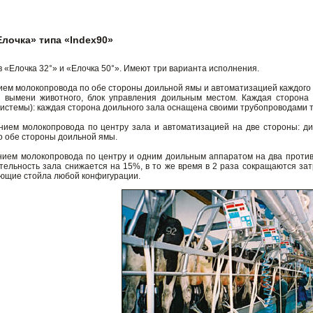
лочка» типа «Index90»
 «Елочка 32°» и «Елочка 50°». Имеют три варианта исполнения.
ем молокопровода по обе стороны доильной ямы и автоматизацией каждого д
с вымени животного, блок управления доильным местом. Каждая сторона 
системы): каждая сторона доильного зала оснащена своими трубопроводами 
ием молокопровода по центру зала и автоматизацией на две стороны: ди
о обе стороны доильной ямы.
ием молокопровода по центру и одним доильным аппаратом на два против
дительность зала снижается на 15%, в то же время в 2 раза сокращаются з
ующие стойла любой конфигурации.