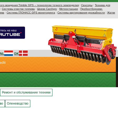
ого вождения Trimble GPS – технологии точного земледелия
|
Сенсоры
|
Техника для
|
Системы очистки топлива
|
Шнеки CanAgro
|
Метеостанции
|
Пробоотборники-
ева
|
Система ГЛОНАСС GPS мониторинга
|
Системы картирования урожайности
|
Жатки
NL
DK
edit
Ремонт и обслуживание техники
во
Оленеводство