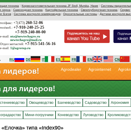
ющая техника
|
Кормозаготовительная техника JF Stoll, Murska, Hawe
|
Системы параллельн
и зерна
|
Самоходная техника
|
Картофельная техника
|
Свеклоуборочная техника
|
Сервис
иг Бэгов
|
Система контроля семяпроводов
|
Оросительные системы
|
Датчики контроля выс
260-52-06
+7(473)
тел/факс:
+7-910-240-25-25
тел/моб.:
+7-919-240-00-00
e-mail:
nta@newtechagro.ru
newtechagro@mail.ru
+7-915-541-56-16
Отдел запчастей:
e-mail:
1@agrotop.ru
RU
DE
IT
ES
FR
EN
CN
Agrodealer
Agrointernet
Agrokr
стениеводство
Овощеводство
Бахчеводство
Садоводство
Агрономия
оградарство
Мини-погрузчики
Коневодство
Луговодство
Кролиководст
 «Елочка» типа «Index90»
 «Елочка» типа «Index90»