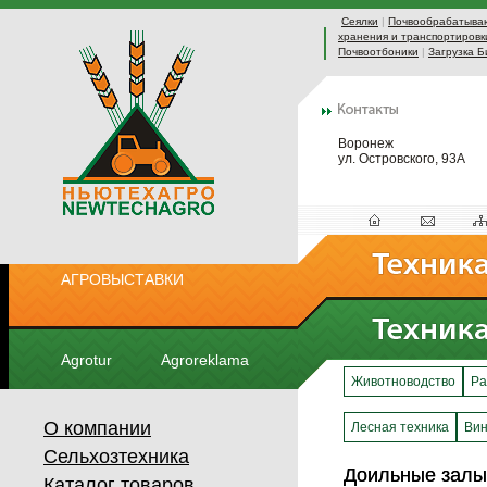
Сеялки
|
Почвообрабатыва
хранения и транспортировк
Почвоотбоники
|
Загрузка Б
Воронеж
ул. Островского, 93А
АГРОВЫСТАВКИ
Agrotur
Agroreklama
Животноводство
Ра
О компании
Лесная техника
Вин
Сельхозтехника
Доильные залы
Доильные залы
Каталог товаров