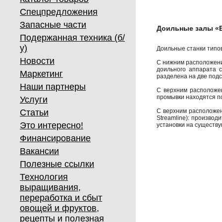
Спецпредложения
Запасные части
Доильные залы «Е
Подержанная техника (б/
у)
Доильные станки типов
Новости
С нижним расположени
доильного аппарата 
Маркетинг
разделена на две под
Наши партнеры
С верхним расположен
промывки находятся п
Услуги
Статьи
С верхним расположен
Streamline): произво
Это интересно!
установки на существ
Финансирование
Вакансии
Полезные ссылки
Технология
выращивания,
переработка и сбыт
овощей и фруктов,
рецепты и полезная