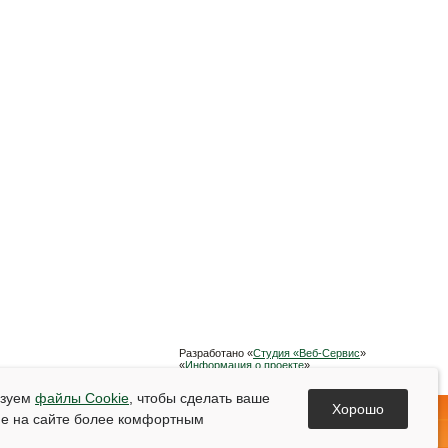
Разработано «
Студия «Веб-Сервис
»
«
Информация о проекте
»
Список используемой литературы
ьзуем
файлы Cookie
, чтобы сделать ваше
Хорошо
е на сайте более комфортным