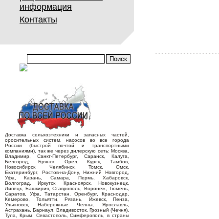
информация
Контакты
Доставка сельхозтехники и запасных частей,
оросительных систем, насосов во все города
России (быстрой почтой и транспортными
компаниями), так же через дилерскую сеть: Москва,
Владимир, Санкт-Петербург, Саранск, Калуга,
Белгород, Брянск, Орел, Курск, Тамбов,
Новосибирск, Челябинск, Томск, Омск,
Екатеринбург, Ростов-на-Дону, Нижний Новгород,
Уфа, Казань, Самара, Пермь, Хабаровск,
Волгоград, Иркутск, Красноярск, Новокузнецк,
Липецк, Башкирия, Ставрополь, Воронеж, Тюмень,
Саратов, Уфа, Татарстан, Оренбург, Краснодар,
Кемерово, Тольятти, Рязань, Ижевск, Пенза,
Ульяновск, Набережные Челны, Ярославль,
Астрахань, Барнаул, Владивосток, Грозный (Чечня),
Тула, Крым, Севастополь, Симферополь, в страны