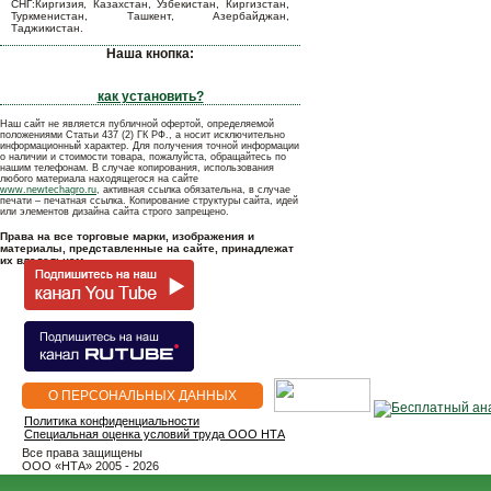
СНГ:Киргизия, Казахстан, Узбекистан, Киргизстан,
Туркменистан, Ташкент, Азербайджан,
Таджикистан.
Наша кнопка:
как установить?
Наш сайт не является публичной офертой, определяемой
положениями Статьи 437 (2) ГК РФ., а носит исключительно
информационный характер. Для получения точной информации
о наличии и стоимости товара, пожалуйста, обращайтесь по
нашим телефонам. В случае копирования, использования
любого материала находящегося на сайте
www.newtechagro.ru
, активная ссылка обязательна, в случае
печати – печатная ссылка. Копирование структуры сайта, идей
или элементов дизайна сайта строго запрещено.
Права на все торговые марки, изображения и
материалы, представленные на сайте, принадлежат
их владельцам.
О ПЕРСОНАЛЬНЫХ ДАННЫХ
Политика конфиденциальности
Специальная оценка условий труда ООО НТА
Все права защищены
OOO «НТА» 2005 - 2026