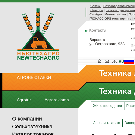
Сеялки
|
Почвообрабатывающа
Сенсоры
|
Техника для хранен
CanAgro
|
Метеостанции
|
Про
ГЛОНАСС GPS мониторинга
|
те
те
e-
Воронеж
ул. Островского, 93А
От
e-
RU
АГРОВЫСТАВКИ
Agrotur
Agroreklama
Животноводство
Раст
О компании
Лесная техника
Виног
Сельхозтехника
Каталог товаров