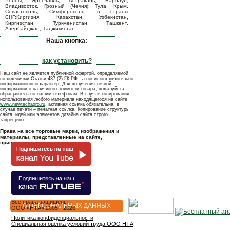
Челны, Ярославль, Астрахань, Барнаул,
Владивосток, Грозный (Чечня), Тула, Крым,
Севастополь, Симферополь, в страны
СНГ:Киргизия, Казахстан, Узбекистан,
Киргизстан, Туркменистан, Ташкент,
Азербайджан, Таджикистан.
Наша кнопка:
как установить?
Наш сайт не является публичной офертой, определяемой
положениями Статьи 437 (2) ГК РФ., а носит исключительно
информационный характер. Для получения точной
информации о наличии и стоимости товара, пожалуйста,
обращайтесь по нашим телефонам. В случае копирования,
использования любого материала находящегося на сайте
www.newtechagro.ru
, активная ссылка обязательна, в
случае печати – печатная ссылка. Копирование структуры
сайта, идей или элементов дизайна сайта строго
запрещено.
Права на все торговые марки, изображения и
материалы, представленные на сайте,
принадлежат их владельцам.
Все права защищены
О ПЕРСОНАЛЬНЫХ ДАННЫХ
OOO «НТА» 2005 - 2026
Политика конфиденциальности
Специальная оценка условий труда ООО НТА