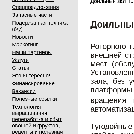
Доильный зал Tu
Доильный зал Tu
Спецпредложения
Запасные части
Доильный
Подержанная техника
(б/у)
Новости
Маркетинг
Роторного 
Наши партнеры
внешней ст
Услуги
мест (обсл
Статьи
Установлен
Это интересно!
зала, без 
Финансирование
платформы 
Вакансии
вращения 
Полезные ссылки
Технология
автоматиза
выращивания,
переработка и сбыт
Тугодойные
овощей и фруктов,
рецепты и полезная