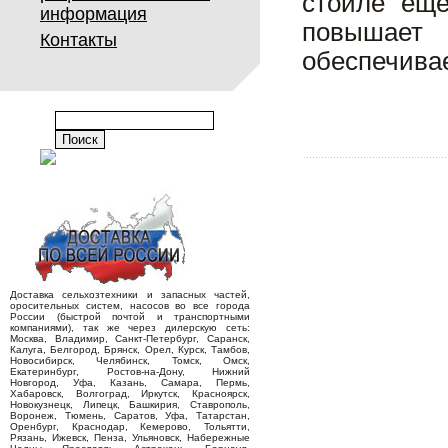
стойле еще
информация
повышает 
Контакты
обеспечивае
Доставка сельхозтехники и запасных частей,
оросительных систем, насосов во все города
России (быстрой почтой и транспортными
компаниями), так же через дилерскую сеть:
Москва, Владимир, Санкт-Петербург, Саранск,
Калуга, Белгород, Брянск, Орел, Курск, Тамбов,
Новосибирск, Челябинск, Томск, Омск,
Екатеринбург, Ростов-на-Дону, Нижний
Новгород, Уфа, Казань, Самара, Пермь,
Хабаровск, Волгоград, Иркутск, Красноярск,
Новокузнецк, Липецк, Башкирия, Ставрополь,
Воронеж, Тюмень, Саратов, Уфа, Татарстан,
Оренбург, Краснодар, Кемерово, Тольятти,
Рязань, Ижевск, Пенза, Ульяновск, Набережные