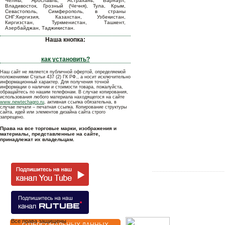
Челны, Ярославль, Астрахань, Барнаул,
Владивосток, Грозный (Чечня), Тула, Крым,
Севастополь, Симферополь, в страны
СНГ:Киргизия, Казахстан, Узбекистан,
Киргизстан, Туркменистан, Ташкент,
Азербайджан, Таджикистан.
Наша кнопка:
как установить?
Наш сайт не является публичной офертой, определяемой
положениями Статьи 437 (2) ГК РФ., а носит исключительно
информационный характер. Для получения точной
информации о наличии и стоимости товара, пожалуйста,
обращайтесь по нашим телефонам. В случае копирования,
использования любого материала находящегося на сайте
www.newtechagro.ru
, активная ссылка обязательна, в
случае печати – печатная ссылка. Копирование структуры
сайта, идей или элементов дизайна сайта строго
запрещено.
Права на все торговые марки, изображения и
материалы, представленные на сайте,
принадлежат их владельцам.
Все права защищены