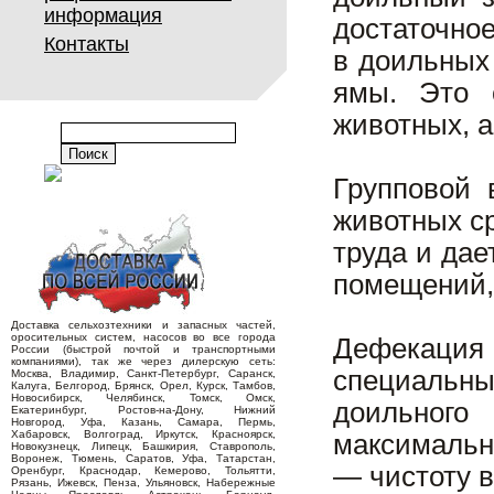
информация
достаточно
Контакты
в доильных 
ямы. Это 
животных, а
Групповой 
животных с
труда и да
помещений,
Доставка сельхозтехники и запасных частей,
оросительных систем, насосов во все города
Дефекация
России (быстрой почтой и транспортными
компаниями), так же через дилерскую сеть:
специальны
Москва, Владимир, Санкт-Петербург, Саранск,
Калуга, Белгород, Брянск, Орел, Курск, Тамбов,
Новосибирск, Челябинск, Томск, Омск,
доильного
Екатеринбург, Ростов-на-Дону, Нижний
Новгород, Уфа, Казань, Самара, Пермь,
Хабаровск, Волгоград, Иркутск, Красноярск,
максимальн
Новокузнецк, Липецк, Башкирия, Ставрополь,
Воронеж, Тюмень, Саратов, Уфа, Татарстан,
— чистоту в
Оренбург, Краснодар, Кемерово, Тольятти,
Рязань, Ижевск, Пенза, Ульяновск, Набережные