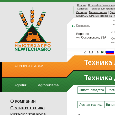
Сеялки
|
Почвообрабатывающа
Сенсоры
|
Техника для хранен
CanAgro
|
Метеостанции
|
Про
ГЛОНАСС GPS мониторинга
|
те
те
e-
Воронеж
ул. Островского, 93А
От
e-
RU
АГРОВЫСТАВКИ
Agrotur
Agroreklama
Животноводство
Раст
О компании
Лесная техника
Виног
Сельхозтехника
Каталог товаров