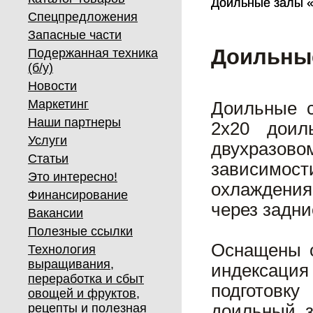
Доильные залы 
Доильные залы 
Спецпредложения
Запасные части
Доильны
Подержанная техника
(б/у)
Новости
Маркетинг
Доильные с
Наши партнеры
2х20 доил
Услуги
двухразово
Статьи
зависимос
Это интересно!
охлаждения
Финансирование
через задни
Вакансии
Полезные ссылки
Оснащены с
Технология
выращивания,
индексация
переработка и сбыт
подготовк
овощей и фруктов,
рецепты и полезная
доильный з