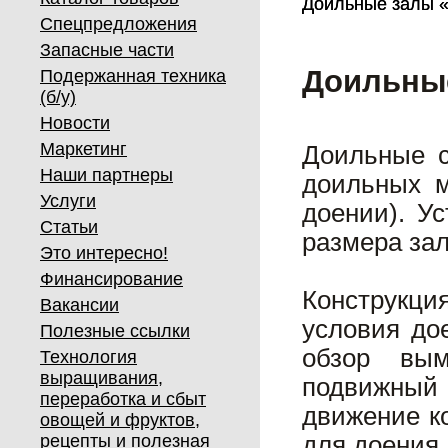
Доильные залы 
Доильные залы 
Спецпредложения
Запасные части
Доильные
Подержанная техника
(б/у)
Новости
Маркетинг
Доильные с
Наши партнеры
доильных м
Услуги
доении). У
Статьи
размера зал
Это интересно!
Финансирование
Конструкц
Вакансии
условия до
Полезные ссылки
обзор вым
Технология
выращивания,
подвижный 
переработка и сбыт
движение к
овощей и фруктов,
рецепты и полезная
для доения.