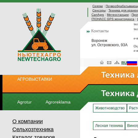
Сеялки
|
Почвообрабатывающа
Сенсоры
|
Техника для хранен
CanAgro
|
Метеостанции
|
Про
ГЛОНАСС GPS мониторинга
|
те
те
e-
Воронеж
ул. Островского, 93А
От
e-
RU
АГРОВЫСТАВКИ
Agrotur
Agroreklama
Животноводство
Раст
О компании
Лесная техника
Виног
Сельхозтехника
Каталог товаров