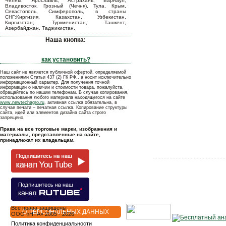
Челны, Ярославль, Астрахань, Барнаул,
Владивосток, Грозный (Чечня), Тула, Крым,
Севастополь, Симферополь, в страны
СНГ:Киргизия, Казахстан, Узбекистан,
Киргизстан, Туркменистан, Ташкент,
Азербайджан, Таджикистан.
Наша кнопка:
как установить?
Наш сайт не является публичной офертой, определяемой
положениями Статьи 437 (2) ГК РФ., а носит исключительно
информационный характер. Для получения точной
информации о наличии и стоимости товара, пожалуйста,
обращайтесь по нашим телефонам. В случае копирования,
использования любого материала находящегося на сайте
www.newtechagro.ru
, активная ссылка обязательна, в
случае печати – печатная ссылка. Копирование структуры
сайта, идей или элементов дизайна сайта строго
запрещено.
Права на все торговые марки, изображения и
материалы, представленные на сайте,
принадлежат их владельцам.
Все права защищены
О ПЕРСОНАЛЬНЫХ ДАННЫХ
OOO «НТА» 2005 - 2026
Политика конфиденциальности