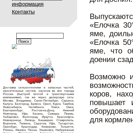
информация
Контакты
Выпускаютс
«Елочка 30
яме, доиль
«Елочка 50
яме, что о
доении сзад
Возможно и
возможност
Доставка сельхозтехники и запасных частей,
оросительных систем, насосов во все города
коров, нах
России (быстрой почтой и транспортными
компаниями), так же через дилерскую сеть:
повышает и
Москва, Владимир, Санкт-Петербург, Саранск,
Калуга, Белгород, Брянск, Орел, Курск, Тамбов,
Новосибирск, Челябинск, Томск, Омск,
оборудован
Екатеринбург, Ростов-на-Дону, Нижний
Новгород, Уфа, Казань, Самара, Пермь,
Хабаровск, Волгоград, Иркутск, Красноярск,
для кормлен
Новокузнецк, Липецк, Башкирия, Ставрополь,
Воронеж, Тюмень, Саратов, Уфа, Татарстан,
Оренбург, Краснодар, Кемерово, Тольятти,
Рязань, Ижевск, Пенза, Ульяновск, Набережные