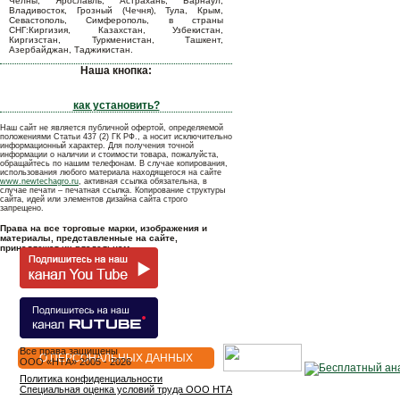
Челны, Ярославль, Астрахань, Барнаул,
Владивосток, Грозный (Чечня), Тула, Крым,
Севастополь, Симферополь, в страны
СНГ:Киргизия, Казахстан, Узбекистан,
Киргизстан, Туркменистан, Ташкент,
Азербайджан, Таджикистан.
Наша кнопка:
как установить?
Наш сайт не является публичной офертой, определяемой
положениями Статьи 437 (2) ГК РФ., а носит исключительно
информационный характер. Для получения точной
информации о наличии и стоимости товара, пожалуйста,
обращайтесь по нашим телефонам. В случае копирования,
использования любого материала находящегося на сайте
www.newtechagro.ru
, активная ссылка обязательна, в
случае печати – печатная ссылка. Копирование структуры
сайта, идей или элементов дизайна сайта строго
запрещено.
Права на все торговые марки, изображения и
материалы, представленные на сайте,
принадлежат их владельцам.
Все права защищены
О ПЕРСОНАЛЬНЫХ ДАННЫХ
OOO «НТА» 2005 - 2026
Политика конфиденциальности
Специальная оценка условий труда ООО НТА