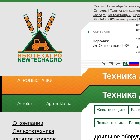
Сеялки
|
Почвообрабатывающа
Сенсоры
|
Техника для хранен
CanAgro
|
Метеостанции
|
Про
ГЛОНАСС GPS мониторинга
|
те
те
e-
Воронеж
ул. Островского, 93А
От
e-
RU
АГРОВЫСТАВКИ
Agrotur
Agroreklama
Животноводство
Раст
О компании
Лесная техника
Виног
Сельхозтехника
Доильное обору
Доильное обору
Каталог товаров