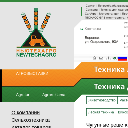
Сеялки
|
Почвообрабатывающа
Сенсоры
|
Техника для хранен
CanAgro
|
Метеостанции
|
Про
ГЛОНАСС GPS мониторинга
|
те
те
e-
Воронеж
ул. Островского, 93А
От
e-
RU
АГРОВЫСТАВКИ
Agrotur
Agroreklama
Животноводство
Раст
О компании
Лесная техника
Виног
Сельхозтехника
Чугунные решетк
Чугунные решетк
Каталог товаров