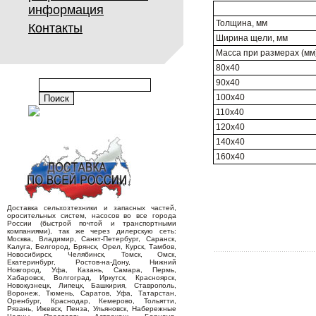
информация
Толщина, мм
Контакты
Ширина щели, мм
Масса при размерах (мм),
80х40
90х40
100х40
110х40
120х40
140х40
160х40
Доставка сельхозтехники и запасных частей,
оросительных систем, насосов во все города
России (быстрой почтой и транспортными
компаниями), так же через дилерскую сеть:
Москва, Владимир, Санкт-Петербург, Саранск,
Калуга, Белгород, Брянск, Орел, Курск, Тамбов,
Новосибирск, Челябинск, Томск, Омск,
Екатеринбург, Ростов-на-Дону, Нижний
Новгород, Уфа, Казань, Самара, Пермь,
Хабаровск, Волгоград, Иркутск, Красноярск,
Новокузнецк, Липецк, Башкирия, Ставрополь,
Воронеж, Тюмень, Саратов, Уфа, Татарстан,
Оренбург, Краснодар, Кемерово, Тольятти,
Рязань, Ижевск, Пенза, Ульяновск, Набережные