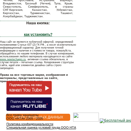
Челны, Ярославль, Астрахань, Барнаул,
Владивосток, Грозный (Чечня), Тула, Крым,
Севастополь, Симферополь, в страны
СНГ:Киргизия, Казахстан, Узбекистан,
Киргизстан, Туркменистан, Ташкент,
Азербайджан, Таджикистан.
Наша кнопка:
как установить?
Наш сайт не является публичной офертой, определяемой
положениями Статьи 437 (2) ГК РФ., а носит исключительно
информационный характер. Для получения точной
информации о наличии и стоимости товара, пожалуйста,
обращайтесь по нашим телефонам. В случае копирования,
использования любого материала находящегося на сайте
www.newtechagro.ru
, активная ссылка обязательна, в
случае печати – печатная ссылка. Копирование структуры
сайта, идей или элементов дизайна сайта строго
запрещено.
Права на все торговые марки, изображения и
материалы, представленные на сайте,
принадлежат их владельцам.
Все права защищены
О ПЕРСОНАЛЬНЫХ ДАННЫХ
OOO «НТА» 2005 - 2026
Политика конфиденциальности
Специальная оценка условий труда ООО НТА