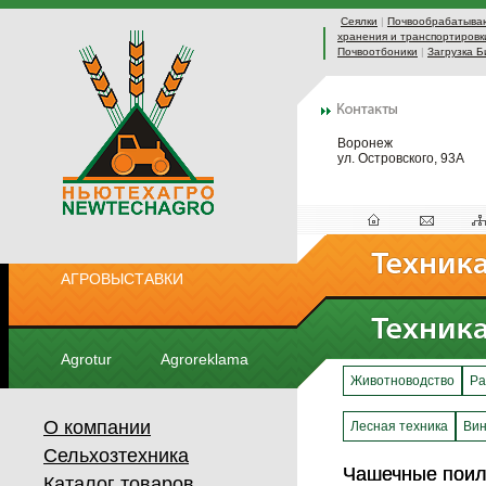
Сеялки
|
Почвообрабатыва
хранения и транспортировк
Почвоотбоники
|
Загрузка Б
Воронеж
ул. Островского, 93А
АГРОВЫСТАВКИ
Agrotur
Agroreklama
Животноводство
Ра
О компании
Лесная техника
Вин
Сельхозтехника
Чашечные поил
Чашечные поил
Каталог товаров