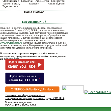
СНГ:Киргизия, Казахстан, Узбекистан, Киргизстан,
Туркменистан, Ташкент, Азербайджан,
Таджикистан.
Наша кнопка:
как установить?
Наш сайт не является публичной офертой, определяемой
положениями Статьи 437 (2) ГК РФ., а носит исключительно
информационный характер. Для получения точной информации
о наличии и стоимости товара, пожалуйста, обращайтесь по
нашим телефонам. В случае копирования, использования
любого материала находящегося на сайте
www.newtechagro.ru
, активная ссылка обязательна, в случае
печати – печатная ссылка. Копирование структуры сайта, идей
или элементов дизайна сайта строго запрещено.
Права на все торговые марки, изображения и
материалы, представленные на сайте, принадлежат
их владельцам.
О ПЕРСОНАЛЬНЫХ ДАННЫХ
Политика конфиденциальности
Специальная оценка условий труда ООО НТА
Все права защищены
OOO «НТА» 2005 - 2026