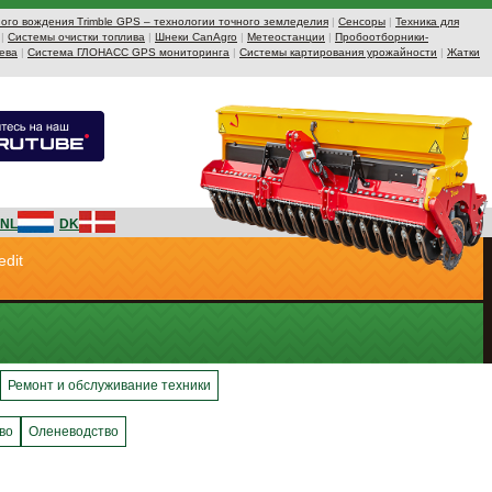
ого вождения Trimble GPS – технологии точного земледелия
|
Сенсоры
|
Техника для
|
Системы очистки топлива
|
Шнеки CanAgro
|
Метеостанции
|
Пробоотборники-
ева
|
Система ГЛОНАСС GPS мониторинга
|
Системы картирования урожайности
|
Жатки
NL
DK
edit
Ремонт и обслуживание техники
во
Оленеводство