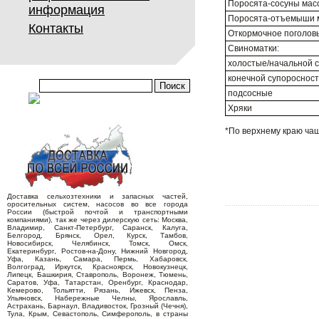
Поросята-сосуны массо
информация
Поросята-отъемыши ма
Контакты
Откормочное поголовье
Свиноматки:
холостые/начальной 
конечной супороснос
подсосные
Хряки
*По верхнему краю ча
Доставка сельхозтехники и запасных частей,
оросительных систем, насосов во все города
России (быстрой почтой и транспортными
компаниями), так же через дилерскую сеть: Москва,
Владимир, Санкт-Петербург, Саранск, Калуга,
Белгород, Брянск, Орел, Курск, Тамбов,
Новосибирск, Челябинск, Томск, Омск,
Екатеринбург, Ростов-на-Дону, Нижний Новгород,
Уфа, Казань, Самара, Пермь, Хабаровск,
Волгоград, Иркутск, Красноярск, Новокузнецк,
Липецк, Башкирия, Ставрополь, Воронеж, Тюмень,
Саратов, Уфа, Татарстан, Оренбург, Краснодар,
Кемерово, Тольятти, Рязань, Ижевск, Пенза,
Ульяновск, Набережные Челны, Ярославль,
Астрахань, Барнаул, Владивосток, Грозный (Чечня),
Тула, Крым, Севастополь, Симферополь, в страны