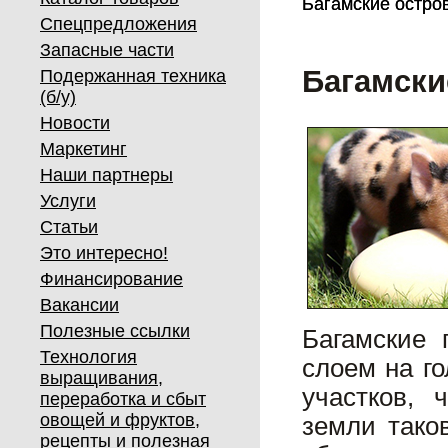
Багамские остро
Багамские остро
Спецпредложения
Запасные части
Багамски
Подержанная техника
(б/у)
Новости
Маркетинг
Наши партнеры
Услуги
Статьи
Это интересно!
Финансирование
Вакансии
Полезные ссылки
Багамские 
Технология
слоем на г
выращивания,
участков, 
переработка и сбыт
овощей и фруктов,
земли тако
рецепты и полезная