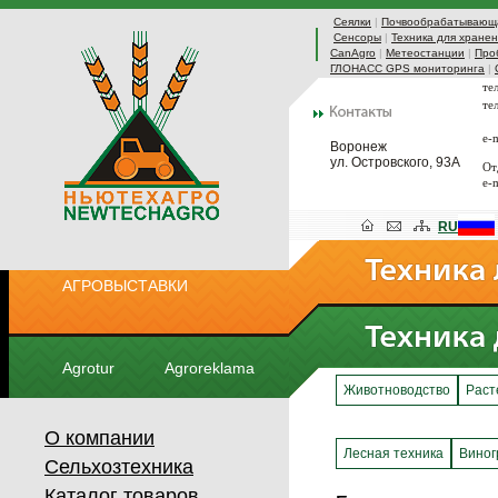
Сеялки
|
Почвообрабатывающа
Сенсоры
|
Техника для хранен
CanAgro
|
Метеостанции
|
Про
ГЛОНАСС GPS мониторинга
|
те
те
e-
Воронеж
ул. Островского, 93А
От
e-
RU
АГРОВЫСТАВКИ
Agrotur
Agroreklama
Животноводство
Раст
О компании
Лесная техника
Виног
Сельхозтехника
Каталог товаров