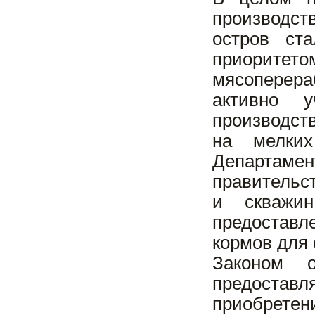
производст
остров ст
приорит
мясоперера
активно у
производст
на мелки
Департаме
правительст
и скважин
предоставл
кормов для 
Законом о
предоставл
приобретен