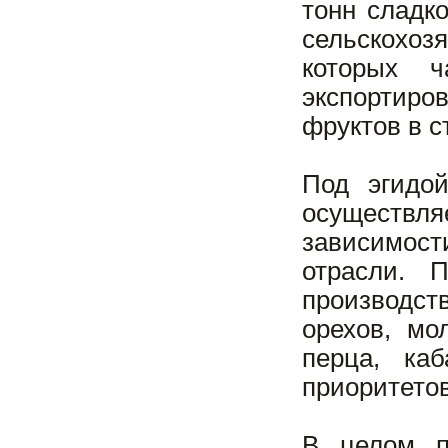
тонн сладк
сельскохоз
которых ч
экспортиро
фруктов в с
Под эгидой
осуществл
зависимост
отрасли. 
производс
орехов, мо
перца, ка
приоритето
В целом п