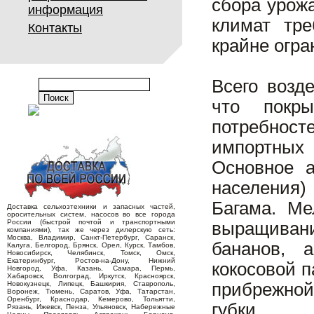
сбора урожа
информация
климат тр
Контакты
крайне огра
Всего возд
что покры
потребнос
импортных
Основное а
населения)
Багама. Ме
Доставка сельхозтехники и запасных частей,
оросительных систем, насосов во все города
России (быстрой почтой и транспортными
выращивани
компаниями), так же через дилерскую сеть:
Москва, Владимир, Санкт-Петербург, Саранск,
бананов, а
Калуга, Белгород, Брянск, Орел, Курск, Тамбов,
Новосибирск, Челябинск, Томск, Омск,
Екатеринбург, Ростов-на-Дону, Нижний
кокосовой 
Новгород, Уфа, Казань, Самара, Пермь,
Хабаровск, Волгоград, Иркутск, Красноярск,
Новокузнецк, Липецк, Башкирия, Ставрополь,
прибрежной
Воронеж, Тюмень, Саратов, Уфа, Татарстан,
Оренбург, Краснодар, Кемерово, Тольятти,
губки.
Рязань, Ижевск, Пенза, Ульяновск, Набережные