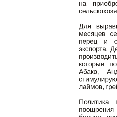
на приобр
сельскохоз
Для вырав
месяцев се
перец и с
экспорта, 
производит
которые по
Абако, Ан
стимулиру
лаймов, гре
Политика 
поощрения 