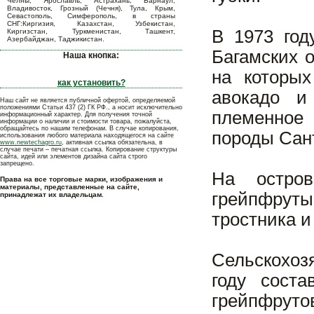
Челны, Ярославль, Астрахань, Барнаул,
Владивосток, Грозный (Чечня), Тула, Крым,
Севастополь, Симферополь, в страны
СНГ:Киргизия, Казахстан, Узбекистан,
В 1973 год
Киргизстан, Туркменистан, Ташкент,
Азербайджан, Таджикистан.
Багамских 
Наша кнопка:
на которых
как установить?
авокадо и
Наш сайт не является публичной офертой, определяемой
положениями Статьи 437 (2) ГК РФ., а носит исключительно
племенное 
информационный характер. Для получения точной
информации о наличии и стоимости товара, пожалуйста,
обращайтесь по нашим телефонам. В случае копирования,
породы Сант
использования любого материала находящегося на сайте
www.newtechagro.ru
, активная ссылка обязательна, в
случае печати – печатная ссылка. Копирование структуры
сайта, идей или элементов дизайна сайта строго
запрещено.
На остров
Права на все торговые марки, изображения и
материалы, представленные на сайте,
грейпфруты
принадлежат их владельцам.
тростника 
Сельскохоз
году соста
грейпфрутов