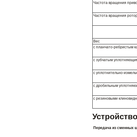
Частота вращения прив
Частота вращения рото
Вес
с планчато-ребристым к
с зубчатым уплотняющи
с уплотнительно-измел
с дробильным уплотняющ
с резиновыми клиновид
Устройство
Передача из сменных 