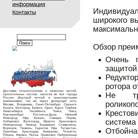
информация
Индивидуал
Контакты
широкого вы
максимальн
Обзор преи
Очень 
защитой
Редукто
ротора о
Доставка сельхозтехники и запасных частей,
Не тр
оросительных систем, насосов во все города
России (быстрой почтой и транспортными
компаниями), так же через дилерскую сеть:
роликоп
Москва, Владимир, Санкт-Петербург, Саранск,
Калуга, Белгород, Брянск, Орел, Курск, Тамбов,
Крестов
Новосибирск, Челябинск, Томск, Омск,
Екатеринбург, Ростов-на-Дону, Нижний
Новгород, Уфа, Казань, Самара, Пермь,
система
Хабаровск, Волгоград, Иркутск, Красноярск,
Новокузнецк, Липецк, Башкирия, Ставрополь,
Воронеж, Тюмень, Саратов, Уфа, Татарстан,
Отбойная
Оренбург, Краснодар, Кемерово, Тольятти,
Рязань, Ижевск, Пенза, Ульяновск, Набережные