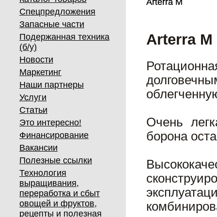
Arterra M
Arterra M
Спецпредложения
Запасные части
Arterra M
Подержанная техника
(б/у)
Новости
Ротационна
Маркетинг
долговеч
Наши партнеры
облегченну
Услуги
Статьи
Очень легк
Это интересно!
борона оста
Финансирование
Вакансии
Полезные ссылки
Высококаче
Технология
сконстр
выращивания,
эксплуат
переработка и сбыт
овощей и фруктов,
комбиниров
рецепты и полезная