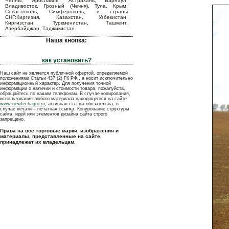
Челны, Ярославль, Астрахань, Барнаул,
Владивосток, Грозный (Чечня), Тула, Крым,
Севастополь, Симферополь, в страны
СНГ:Киргизия, Казахстан, Узбекистан,
Киргизстан, Туркменистан, Ташкент,
Азербайджан, Таджикистан.
Наша кнопка:
как установить?
Наш сайт не является публичной офертой, определяемой
положениями Статьи 437 (2) ГК РФ., а носит исключительно
информационный характер. Для получения точной
информации о наличии и стоимости товара, пожалуйста,
обращайтесь по нашим телефонам. В случае копирования,
использования любого материала находящегося на сайте
www.newtechagro.ru
, активная ссылка обязательна, в
случае печати – печатная ссылка. Копирование структуры
сайта, идей или элементов дизайна сайта строго
запрещено.
Права на все торговые марки, изображения и
материалы, представленные на сайте,
принадлежат их владельцам.