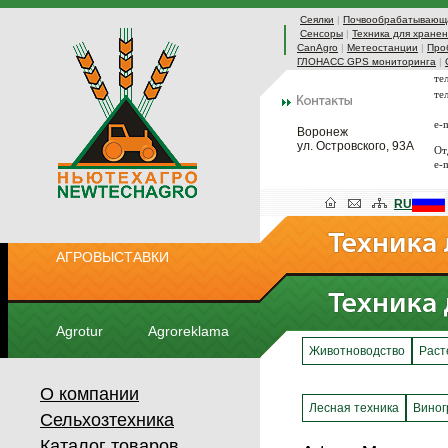
Сеялки
|
Почвообрабатывающа
Сенсоры
|
Техника для хранен
CanAgro
|
Метеостанции
|
Про
ГЛОНАСС GPS мониторинга
|
те
те
e-
Воронеж
ул. Островского, 93А
От
e-
RU
АГРОВЫСТАВКИ
Agrotur
Agroreklama
Животноводство
Раст
О компании
Лесная техника
Виног
Сельхозтехника
Каталог товаров