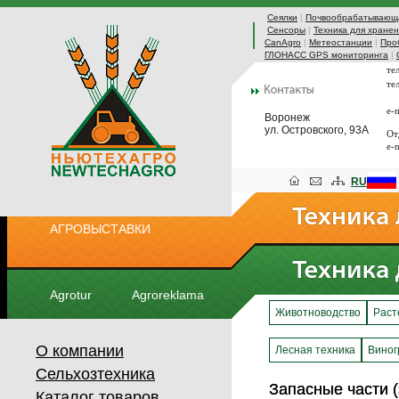
Сеялки
|
Почвообрабатывающа
Сенсоры
|
Техника для хранен
CanAgro
|
Метеостанции
|
Про
ГЛОНАСС GPS мониторинга
|
те
те
e-
Воронеж
ул. Островского, 93А
От
e-
RU
АГРОВЫСТАВКИ
Agrotur
Agroreklama
Животноводство
Раст
О компании
Лесная техника
Виног
Сельхозтехника
Запасные части 
Запасные части 
Каталог товаров