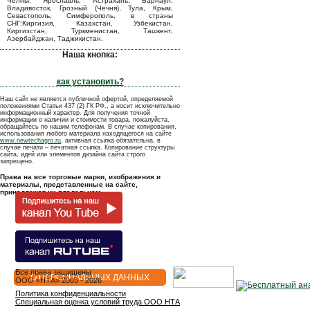
Челны, Ярославль, Астрахань, Барнаул,
Владивосток, Грозный (Чечня), Тула, Крым,
Севастополь, Симферополь, в страны
СНГ:Киргизия, Казахстан, Узбекистан,
Киргизстан, Туркменистан, Ташкент,
Азербайджан, Таджикистан.
Наша кнопка:
как установить?
Наш сайт не является публичной офертой, определяемой
положениями Статьи 437 (2) ГК РФ., а носит исключительно
информационный характер. Для получения точной
информации о наличии и стоимости товара, пожалуйста,
обращайтесь по нашим телефонам. В случае копирования,
использования любого материала находящегося на сайте
www.newtechagro.ru
, активная ссылка обязательна, в
случае печати – печатная ссылка. Копирование структуры
сайта, идей или элементов дизайна сайта строго
запрещено.
Права на все торговые марки, изображения и
материалы, представленные на сайте,
принадлежат их владельцам.
Все права защищены
О ПЕРСОНАЛЬНЫХ ДАННЫХ
OOO «НТА» 2005 - 2026
Политика конфиденциальности
Специальная оценка условий труда ООО НТА