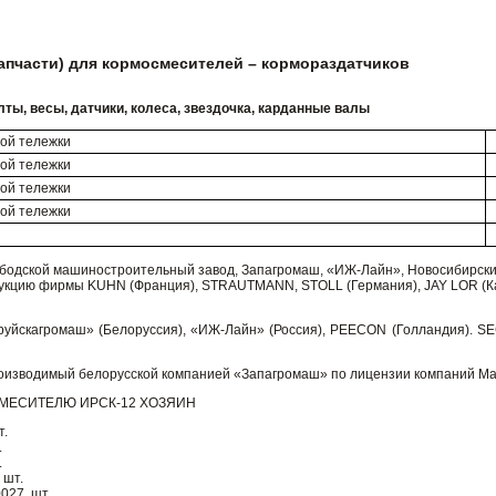
запчасти) для кормосмесителей – кормораздатчиков
олты, весы, датчики, колеса, звездочка, карданные валы
ой тележки
ой тележки
ой тележки
ой тележки
г
ободской машиностроительный завод, Запагромаш, «ИЖ-Лайн», Новосибирский
укцию фирмы KUHN (Франция), STRAUTMANN, STOLL (Германия), JAY LOR (Кан
уйскагромаш» (Белоруссия), «ИЖ-Лайн» (Россия), PEECON (Голландия). SEC
оизводимый белорусской компанией «Запагромаш» по лицензии компаний Mar
МЕСИТЕЛЮ ИРСК-12 ХОЗЯИН
т.
.
.
 шт.
027, шт.