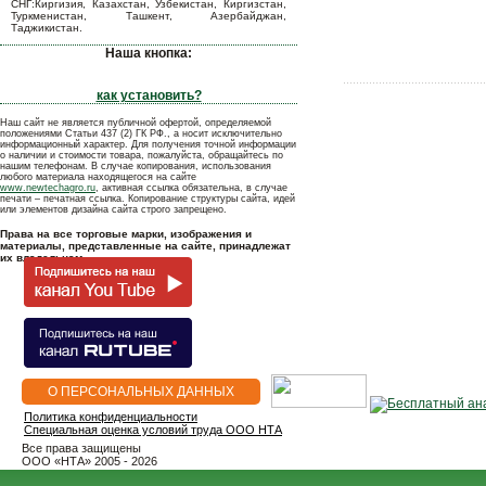
СНГ:Киргизия, Казахстан, Узбекистан, Киргизстан,
Туркменистан, Ташкент, Азербайджан,
Таджикистан.
Наша кнопка:
как установить?
Наш сайт не является публичной офертой, определяемой
положениями Статьи 437 (2) ГК РФ., а носит исключительно
информационный характер. Для получения точной информации
о наличии и стоимости товара, пожалуйста, обращайтесь по
нашим телефонам. В случае копирования, использования
любого материала находящегося на сайте
www.newtechagro.ru
, активная ссылка обязательна, в случае
печати – печатная ссылка. Копирование структуры сайта, идей
или элементов дизайна сайта строго запрещено.
Права на все торговые марки, изображения и
материалы, представленные на сайте, принадлежат
их владельцам.
О ПЕРСОНАЛЬНЫХ ДАННЫХ
Политика конфиденциальности
Специальная оценка условий труда ООО НТА
Все права защищены
OOO «НТА» 2005 - 2026