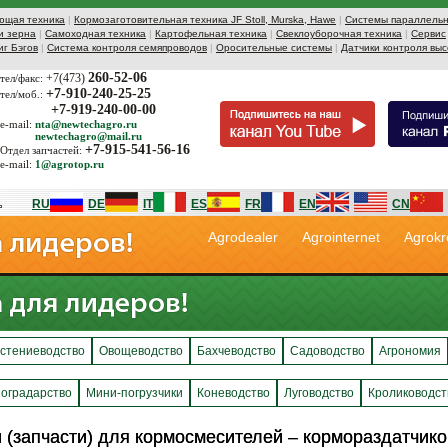
ющая техника
|
Кормозаготовительная техника JF Stoll, Murska, Hawe
|
Системы параллельн
и зерна
|
Самоходная техника
|
Картофельная техника
|
Свеклоуборочная техника
|
Сервис
иг Бэгов
|
Система контроля семяпроводов
|
Оросительные системы
|
Датчики контроля выс
260-52-06
+7(473)
тел/факс:
+7-910-240-25-25
тел/моб.:
+7-919-240-00-00
e-mail:
nta@newtechagro.ru
newtechagro@mail.ru
+7-915-541-56-16
Отдел запчастей:
e-mail:
1@agrotop.ru
RU
DE
IT
ES
FR
EN
CN
Agrodealer
Agrointernet
Agrokr
стениеводство
Овощеводство
Бахчеводство
Садоводство
Агрономия
оградарство
Мини-погрузчики
Коневодство
Луговодство
Кролиководст
 (запчасти) для кормосмесителей – кормораздатчико
 (запчасти) для кормосмесителей – кормораздатчико