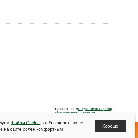
Разработано «
Студия «Веб-Сервис
»
«
Информация о проекте
»
Список используемой литературы
ьзуем
файлы Cookie
, чтобы сделать ваше
Хорошо
е на сайте более комфортным