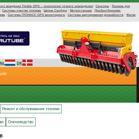
ого вождения Trimble GPS – технологии точного земледелия
|
Сенсоры
|
Техника для
|
Системы очистки топлива
|
Шнеки CanAgro
|
Метеостанции
|
Пробоотборники-
ева
|
Система ГЛОНАСС GPS мониторинга
|
Системы картирования урожайности
|
Жатки
NL
DK
edit
Ремонт и обслуживание техники
во
Оленеводство
в
в