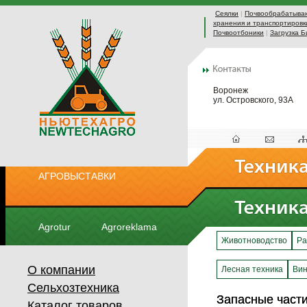
Сеялки
|
Почвообрабатыва
хранения и транспортировк
Почвоотбоники
|
Загрузка Б
Воронеж
ул. Островского, 93А
АГРОВЫСТАВКИ
Agrotur
Agroreklama
Животноводство
Ра
О компании
Лесная техника
Вин
Сельхозтехника
Запасные части
Запасные части
Каталог товаров