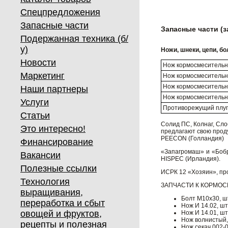
Спецпредложения
Запасные части
Запасные части (
Подержанная техника (б/
у)
Ножи, шнеки, цепи, б
Новости
Нож кормосмесительн
Маркетинг
Нож кормосмесительн
Нож кормосмесительн
Наши партнеры
Нож кормосмесительн
Услуги
Противорежущий плу
Статьи
Солид ПС, Колнаг, Сл
Это интересно!
предлагают свою прод
PEECON (Голландия)
Финансирование
«Запагромаш» и «Бобр
Вакансии
HISPEC (Ирландия).
Полезные ссылки
ИСРК 12 «Хозяин», пр
Технология
ЗАПЧАСТИ К КОРМОС
выращивания,
Болт М10х30, ш
переработка и сбыт
Нож И 14.02, шт
овощей и фруктов,
Нож И 14.01, шт
Нож волнистый,
рецепты и полезная
Нож секач 002-0