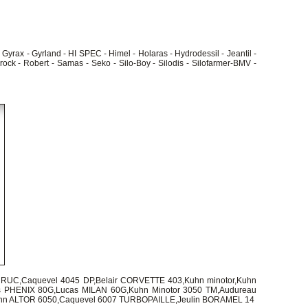
 Gyrax - Gyrland - HI SPEC - Himel - Holaras - Hydrodessil - Jeantil -
ock - Robert - Samas - Seko - Silo-Boy - Silodis - Silofarmer-BMV -
UC,Caquevel 4045 DP,Belair CORVETTE 403,Kuhn minotor,Kuhn
s PHENIX 80G,Lucas MILAN 60G,Kuhn Minotor 3050 TM,Audureau
uhn ALTOR 6050,Caquevel 6007 TURBOPAILLE,Jeulin BORAMEL 14