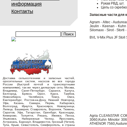
информация
Рукав РВД, шт.
Цепь со скребко
Контакты
Запасные части для 
Agram - Altec - Audureau
Jeulin - Keenan - Kuhn 
Silomaxx - Sirot - Storti
BVL V-Mix Plus JF Stol
Доставка сельхозтехники и запасных частей,
оросительных систем, насосов во все города
России (быстрой почтой и транспортными
компаниями), так же через дилерскую сеть: Москва,
Владимир, Санкт-Петербург, Саранск, Калуга,
Белгород, Брянск, Орел, Курск, Тамбов,
Новосибирск, Челябинск, Томск, Омск,
Екатеринбург, Ростов-на-Дону, Нижний Новгород,
Уфа, Казань, Самара, Пермь, Хабаровск,
Волгоград, Иркутск, Красноярск, Новокузнецк,
Липецк, Башкирия, Ставрополь, Воронеж, Тюмень,
Саратов, Уфа, Татарстан, Оренбург, Краснодар,
Agria CLEANSTAR COMP
Кемерово, Тольятти, Рязань, Ижевск, Пенза,
Ульяновск, Набережные Челны, Ярославль,
3060,Kuhn Minotor 30
Астрахань, Барнаул, Владивосток, Грозный (Чечня),
ATHENOR 7560,Audurea
Тула, Крым, Севастополь, Симферополь, в страны