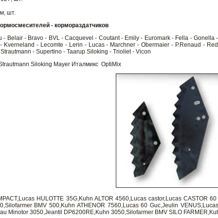
м, шт.
кормосмесителей - кормораздатчиков
 - Belair - Bravo - BVL - Cacquevel - Coutant - Emily - Euromark - Fella - Gonella -
- Kverneland - Lecomte - Lerin - Lucas - Marchner - Obermaier - P.Renaud - Redr
 - Strautmann - Supertino - Taarup Siloking - Trioliet - Vicon
l Strautmann Siloking Mayer Италмикс OptiMix
ACT,Lucas HULOTTE 35G,Kuhn ALTOR 4560,Lucas castor,Lucas CASTOR 60 R
60,Silofarmer BMV 500,Kuhn ATHENOR 7560,Lucas 60 Guc,Jeulin VENUS,Luca
u Minotor 3050,Jeantil DP6200RE,Kuhn 3050,Silofarmer BMV SILO FARMER,K