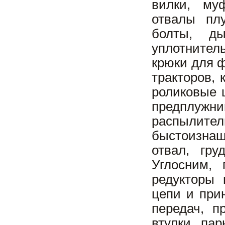
вилки, му
отвалы плу
болты, д
уплотнитель
крюки для 
тракторов,
роликовые ц
предплужни
распылите
быстоизнаш
отвал, гру
Углосним, 
редукторы 
цепи и при
передач, п
втулки, па