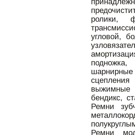
принадлеж
предочисти
ролики, ф
трансмисси
угловой, б
узловязат
амортизац
подножка,
шарнирные
сцепления
выжимные п
бендикс, с
Ремни зуб
металлокор
полукруглым
Ремни мод