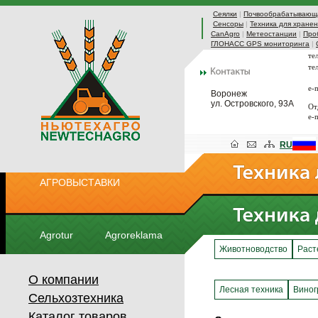
Сеялки
|
Почвообрабатывающа
Сенсоры
|
Техника для хранен
CanAgro
|
Метеостанции
|
Про
ГЛОНАСС GPS мониторинга
|
те
те
e-
Воронеж
ул. Островского, 93А
От
e-
RU
АГРОВЫСТАВКИ
Agrotur
Agroreklama
Животноводство
Раст
О компании
Лесная техника
Виног
Сельхозтехника
Каталог товаров