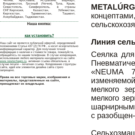
Челны, Ярославль, Астрахань, Барнаул,
Владивосток, Грозный (Чечня), Тула, Крым,
METALÚRG
Севастополь, Симферополь, в страны
СНГ:Киргизия, Казахстан, Узбекистан,
концепта
Киргизстан, Туркменистан, Ташкент,
Азербайджан, Таджикистан.
сельскохозя
Наша кнопка:
как установить?
Линия сел
Наш сайт не является публичной офертой, определяемой
положениями Статьи 437 (2) ГК РФ., а носит исключительно
информационный характер. Для получения точной
Сеялка для
информации о наличии и стоимости товара, пожалуйста,
обращайтесь по нашим телефонам. В случае копирования,
использования любого материала находящегося на сайте
Пневматиче
www.newtechagro.ru
, активная ссылка обязательна, в
случае печати – печатная ссылка. Копирование структуры
сайта, идей или элементов дизайна сайта строго
«NEUMA 70
запрещено.
Права на все торговые марки, изображения и
изменяемо
материалы, представленные на сайте,
принадлежат их владельцам.
мелкого зе
мелкого зе
шарнирными
с разобщен
Сельхозма