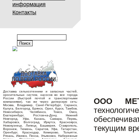
информация
Контакты
Доставка сельхозтехники и запасных частей,
оросительных систем, насосов во все города
России (быстрой почтой и транспортными
ООО MET
компаниями), так же через дилерскую сеть:
Москва, Владимир, Санкт-Петербург, Саранск,
технологи
Калуга, Белгород, Брянск, Орел, Курск, Тамбов,
Новосибирск, Челябинск, Томск, Омск,
Екатеринбург, Ростов-на-Дону, Нижний
обеспечива
Новгород, Уфа, Казань, Самара, Пермь,
Хабаровск, Волгоград, Иркутск, Красноярск,
Новокузнецк, Липецк, Башкирия, Ставрополь,
текущим вр
Воронеж, Тюмень, Саратов, Уфа, Татарстан,
Оренбург, Краснодар, Кемерово, Тольятти,
Рязань, Ижевск, Пенза, Ульяновск, Набережные