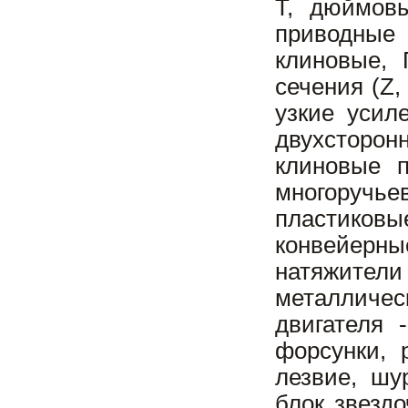
T, дюймов
приводные
клиновые, 
сечения (Z,
узкие усил
двухсторон
клиновые п
многоручь
пластико
конвейер
натяжител
металличе
двигателя 
форсунки, 
лезвие, шу
блок звезд