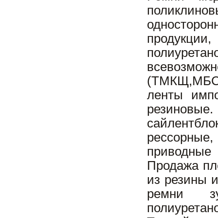
поликлино
односторон
продукции,
полиурета
всевозможн
(ТМКЩ,МБС,
ленты импо
резиновые.
сайлентбл
рессорные,
приводные
Продажа пл
из резины 
ремни зу
полиуретано