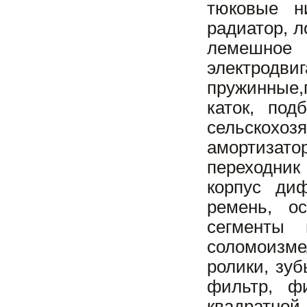
тюковые н
радиатор, л
лемешное 
электродв
пружинные,
каток, под
сельскохоз
амортизат
переходник
корпус диф
ремень, ос
сегменты
соломоизм
ролики, зу
фильтр, ф
квадратно