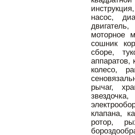
инструкция
насос, ди
двигатель,
моторное м
сошник ко
сборе, ту
аппаратов, 
колесо, ра
сеновязаль
рычаг, хр
звездочк
электрообо
клапана, к
ротор, ры
бороздообр