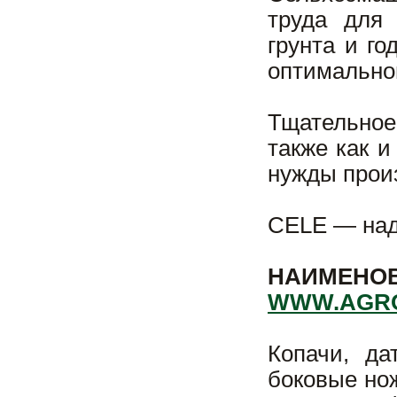
труда для 
грунта и го
оптимальной
Тщательное
также как 
нужды произ
CELE — над
НАИМЕ
WWW.AGRO
Копачи, да
боковые нож