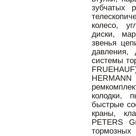
зубчатых р
телескопич
колесо, у
диски, мар
звенья цеп
давления, 
системы то
FRUEHAUF
HERMANN P
ремкомпле
колодки, 
быстрые со
краны, кл
PETERS Gm
тормозных