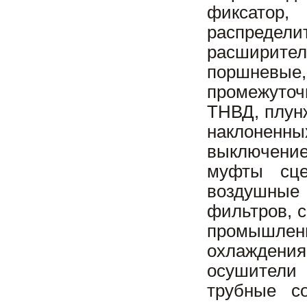
фиксатор,
распредели
расширител
поршневы
промежуточ
ТНВД, плун
наклоненн
выключение
муфты сце
воздушные 
фильтров, 
промышленн
охлаждения
осушители
трубные с