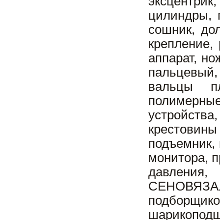
эксцентрик
цилиндры, 
сошник, дол
крепление,
аппарат, но
пальцевый,
вальцы п
полимерные
устройства
крестовины
подъемник,
монитора, п
давления,
СЕНОВЯЗА
подборщико
шарикопод