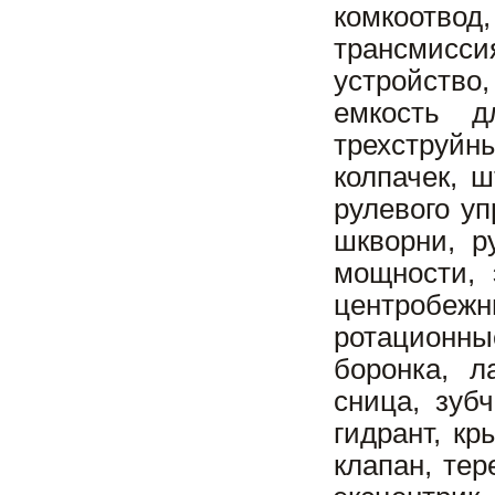
комкоотво
трансмис
устройство
емкость д
трехструйн
колпачек, ш
рулевого у
шкворни, р
мощности, 
центробежн
ротационны
боронка, л
сница, зуб
гидрант, к
клапан, те