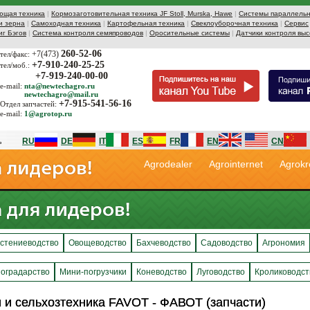
ющая техника
|
Кормозаготовительная техника JF Stoll, Murska, Hawe
|
Системы параллельн
и зерна
|
Самоходная техника
|
Картофельная техника
|
Свеклоуборочная техника
|
Сервис
иг Бэгов
|
Система контроля семяпроводов
|
Оросительные системы
|
Датчики контроля выс
260-52-06
+7(473)
тел/факс:
+7-910-240-25-25
тел/моб.:
+7-919-240-00-00
e-mail:
nta@newtechagro.ru
newtechagro@mail.ru
+7-915-541-56-16
Отдел запчастей:
e-mail:
1@agrotop.ru
RU
DE
IT
ES
FR
EN
CN
Agrodealer
Agrointernet
Agrokr
стениеводство
Овощеводство
Бахчеводство
Садоводство
Агрономия
оградарство
Мини-погрузчики
Коневодство
Луговодство
Кролиководст
 и сельхозтехника FAVOT - ФАВОТ (запчасти)
 и сельхозтехника FAVOT - ФАВОТ (запчасти)