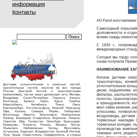
информация
Контакты
АО Favot изготавливае
Самоходный опрыскива
долговечности и отда
всякие нужды клиентов
С 1930 г., сопровож
международные станда
Сегодня мы гордо соо
снова получили Преми
НАИМЕНОВАНИЕ ЗА
Копачи, датчики скор
транспортеры, конве
Доставка сельхозтехники и запасных частей,
уплотнительные кольца
оросительных систем, насосов во все города
диски, подшипники, к
России (быстрой почтой и транспортными
фильтры, распылители
компаниями), так же через дилерскую сеть: Москва,
Владимир, Санкт-Петербург, Саранск, Калуга,
полотно, транспортерн
Белгород, Брянск, Орел, Курск, Тамбов,
и принадлежности, ко
Новосибирск, Челябинск, Томск, Омск,
винт-гайка качения, ш
Екатеринбург, Ростов-на-Дону, Нижний Новгород,
Уфа, Казань, Самара, Пермь, Хабаровск,
углосъемы, почвоупло
Волгоград, Иркутск, Красноярск, Новокузнецк,
воздуховоды, датчики
Липецк, Башкирия, Ставрополь, Воронеж, Тюмень,
тормозные накладки
Саратов, Уфа, Татарстан, Оренбург, Краснодар,
тормозные колодки, п
Кемерово, Тольятти, Рязань, Ижевск, Пенза,
Ульяновск, Набережные Челны, Ярославль,
производства компан
Астрахань, Барнаул, Владивосток, Грозный (Чечня),
тюковые нити, редукт
Тула, Крым, Севастополь, Симферополь, в страны