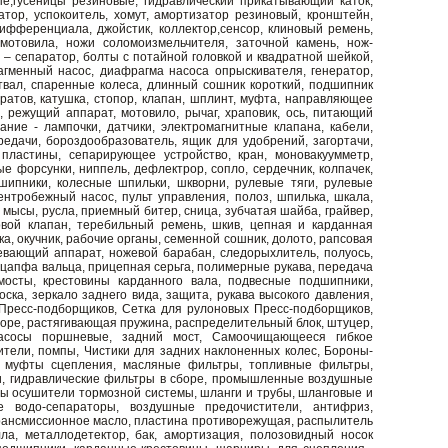
ые,гусеницы резиновые, гидравлический прикатывающий каток,
атор, успокоитель, хомут, амортизатор резиновый, кронштейн,
ифференциала, джойстик, коллектор,сенсор, клиновый ремень,
мотовила, ножи соломоизмельчителя, заточной камень, нож-
 – сепаратор, болты с потайной головкой и квадратной шейкой,
агменный насос, диафрагма насоса опрыскивателя, генератор,
отвал, спаренные колеса, длинный сошник короткий, подшипник
атов, катушка, стопор, клапан, шплинт, муфта, направляющее
ц, режущий аппарат, мотовило, рычаг, храповик, ось, питающий
ание - лампочки, датчики, электромагнитные клапана, кабели,
редачи, бороздообразователь, ящик для удобрений, загортачи,
 пластины, сепарирующее устройство, кран, моновакуумметр,
е форсунки, ниппель, дефлектрор, сопло, сердечник, колпачек,
дшипники, колесные шпильки, шкворни, рулевые тяги, рулевые
ентробежный насос, пульт управления, полоз, шпилька, шкала,
 мысы, русла, приемный битер, сница, зубчатая шайба, грайвер,
овой клапан, теребильный ремень, шкив, цепная и карданная
ка, окучник, рабочие органы, семенной сошник, долото, рапсовая
севающий аппарат, ножевой барабан, следорыхлитель, полуось,
 цапфа вальца, прицепная серьга, полимерные рукава, передача
мосты, крестовины карданного вала, подвесные подшипники,
ка, зеркало заднего вида, защита, рукава высокого давления,
ресс-подборщиков, Сетка для рулоновых Пресс-подборщиков,
боре, растягивающая пружина, распределительный блок, штуцер,
насосы поршневые, задний мост, Самоочищающееся гибкое
тели, помпы, Чистики для задних наклоненных колес, Бороны-
ок муфты сцепления, масляные фильтры, топливные фильтры,
и, гидравлические фильтры в сборе, промышленные воздушные
ры осушители тормозной системы, шланги и трубы, шланговые и
 водо-сепараторы, воздушные предочистители, антифриз,
трансмиссионное масло, пластина противорежущая, распылитель
ла, металлодетектор, бак, амортизация, полозовидный носок