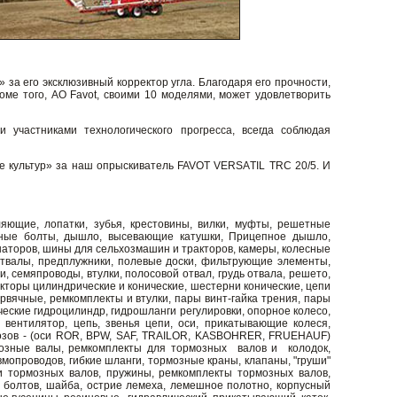
за его эксклюзивный корректор угла. Благодаря его прочности,
роме того, АО Favot, своими 10 моделями, может удовлетворить
 участниками технологического прогресса, всегда соблюдая
е культур» за наш опрыскиватель FAVOT VERSАTIL TRC 20/5. И
ляющие, лопатки, зубья, крестовины, вилки, муфты, решетные
льные болты, дышло, высевающие катушки, Прицепное дышло,
наторов, шины для сельхозмашин и тракторов, камеры, колесные
 отвалы, предплужники, полевые доски, фильтрующие элементы,
семяпроводы, втулки, полосовой отвал, грудь отвала, решето,
кторы цилиндрические и конические, шестерни конические, цепи
рвячные, ремкомплекты и втулки, пары винт-гайка трения, пары
ческие гидроцилиндр, гидрошланги регулировки, опорное колесо,
 вентилятор, цепь, звенья цепи, оси, прикатывающие колеся,
рмозов - (оси ROR, BPW, SAF, TRAILOR, KASBOHRER, FRUEHAUF)
зные валы, ремкомплекты для тормозных валов и колодок,
мопроводов, гибкие шланги, тормозные краны, клапаны, "груши"
 тормозных валов, пружины, ремкомплекты тормозных валов,
т болтов, шайба, острие лемеха, лемешное полотно, корпусный