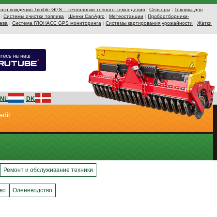
ого вождения Trimble GPS – технологии точного земледелия
|
Сенсоры
|
Техника для
|
Системы очистки топлива
|
Шнеки CanAgro
|
Метеостанции
|
Пробоотборники-
ева
|
Система ГЛОНАСС GPS мониторинга
|
Системы картирования урожайности
|
Жатки
NL
DK
edit
Ремонт и обслуживание техники
во
Оленеводство