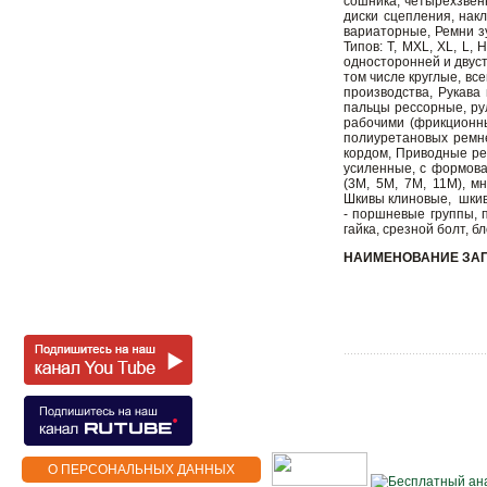
сошника, четырехзвен
диски сцепления, нак
вариаторные, Ремни з
Типов: T, MXL, XL, L,
односторонней и двуст
том числе круглые, вс
производства, Рукава
пальцы рессорные, ру
рабочими (фрикционны
полиуретановых ремне
кордом, Приводные рем
усиленные, с формова
(3M, 5M, 7M, 11M), 
Шкивы клиновые, шкив
- поршневые группы, 
гайка, срезной болт, 
НАИМЕНОВАНИЕ ЗА
О ПЕРСОНАЛЬНЫХ ДАННЫХ