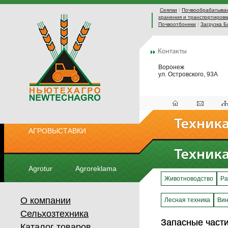
Сеялки
|
Почвообрабатыва
хранения и транспортировк
Почвоотбоники
|
Загрузка Б
Воронеж
ул. Островского, 93А
АГРОВЫСТАВКИ
Agrotur
Agroreklama
Животноводство
Ра
О компании
Лесная техника
Вин
Сельхозтехника
Запасные части
Запасные части
Каталог товаров