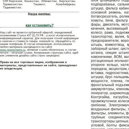
блок фланцевого подш
СНГ:Киргизия, Казахстан, Узбекистан, Киргизстан,
подбарабанье, сальни
Туркменистан, Ташкент, Азербайджан,
Таджикистан.
штуцер, фильтр кабин
основной ремень, на
Наша кнопка:
ботвосрезатель, ролик
хомуты, бичи, фильтр
фары, двигатель, мот
как установить?
качения, высевающий 
колесо, рама, поднож
Наш сайт не является публичной офертой, определяемой
положениями Статьи 437 (2) ГК РФ., а носит исключительно
транспортер, валик, 
информационный характер. Для получения точной информации
предохранители, воро
о наличии и стоимости товара, пожалуйста, обращайтесь по
нашим телефонам. В случае копирования, использования
штырь, комкоотвод, 
любого материала находящегося на сайте
заборный шланг, цисте
www.newtechagro.ru
, активная ссылка обязательна, в случае
штанга, секция штанг
печати – печатная ссылка. Копирование структуры сайта, идей
или элементов дизайна сайта строго запрещено.
наконечники, ВОМ, ва
ротационные игольчаты
Права на все торговые марки, изображения и
упорное кольцо, натя
материалы, представленные на сайте, принадлежат
их владельцам.
передача, эксцентрик,
вставка, гидросистем
штуцер, брус пальцевы
мощности, пленка, т
фронтальный подъемни
аккумуляторы, клино
генератор, шарикоподш
Контргайка, патруб
промежуточное колеси
гребенки, Электрома
воздушные фильтры, п
фильтры, элементы, ф
трубные соединител
транспортеры цепные,
угловой, болты фикса