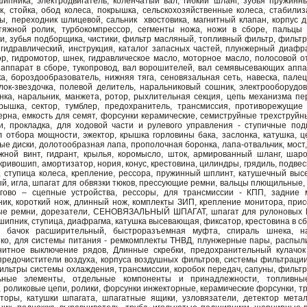
ипника, электродвигатель, коленчатый вал, гибкий шланг, зубья пружинн
к, стойка, обод колеса, покрышка, сельскохозяйственные колеса, стабилиз
ы, переходник шлицевой, сальник хвостовика, магнитный клапан, корпус д
тяжной ролик, турбокомпрессор, сегменты ножа, ножи в сборе, пальцы 
и, зубья подборщика, чистики, фильтр масляный, топливный фильтр, фильтр
 гидравлический, инструкция, каталог запасных частей, плунжерный диафр
ор, гидромотор, шнек, гидравлическое масло, моторное масло, полосовой 
аппарат в сборе, тукопровод, вал ворошителей, вал семявысевающих аппар
ка, бороздообразователь, нижняя тяга, сеновязальная сеть, навеска, пале
блок-звездочка, полевой делитель, наральниковый сошник, электрооборудов
нка, наральник, манжета, ротор, рыхлительная секция, цепь механизма пе
крышка, сектор, тумблер, предохранитель, трансмиссия, противорежущие
рна, емкость для семят, форсунки керамические, семиструйные трехструйны
и, прокладка, для ходовой части и рулевого управления - ступичные по
л отбора мощности, эжектор, крышка горловины бака, заслонка, катушка, ц
е диски, долотообразная лапа, прополочная боронка, лапа-отвальчик, мост,
жной винт, гидрант, крылья, коромысло, шток, армированный шланг, шар
 кривошип, амортизатор, нория, конус, крестовина, цилиндры, грядиль, подвес
а, ступица колеса, крепление, рессора, пружинный шплинт, катушечный вы
й, игла, шпагат для обвязки тюков, прессующие ремни, вальцы плющильные,
ягово – сцепные устройства, рессоры, для трансмиссии - КПП, задние 
к, короткий нож, длинный нож, комплекты ЗИП, крепление монитора, присос
вые ремни, дорезатели, СЕНОВЯЗАЛЬНЫЙ ШПАГАТ, шпагат для рулоновых П
ипник, ступица, диафрагма, катушка высевающая, фиксатор, крестовина в с
ок, бачок расширительный, быстроразъемная муфта, спираль шнека, 
ко, для системы питания - ремкомплекты ТНВД, плунжерные пары, распыли
гнитное выключение рядов, Длинные скребки, предохранительный кулач
редочистители воздуха, корпуса воздушных фильтров, системы фильтраци
ильтры системы охлаждения, трансмиссии, коробок передач, сапуны, фильт
ьные элементы, отдельные компоненты и принадлежности, топливные
 роликовые цепи, ролики, форсунки инжекторные, керамические форсунки, 
торы, катушки шпагата, шпагатные ящики, узловязатели, детектор метал