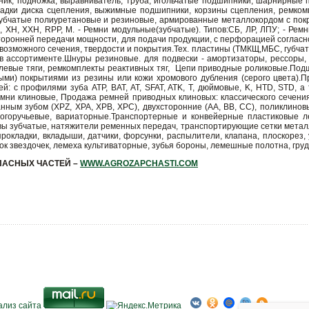
ник, подножка, выравниватель, труба, игольчатые подшипники, шарнирные 
ладки диска сцепления, выжимные подшипники, корзины сцепления, ремкомп
убчатые полиуретановые и резиновые, армированные металлокордом с покры
 H, XH, XXH, RPP, M. - Ремни модульные(зубчатые). Типов:СБ, ЛР, ЛПУ; - Р
оронней передачи мощности, для подачи продукции, с перфорацией согласно 
евозможного сечения, твердости и покрытия.Тех. пластины (ТМКЩ,МБС, губч
 в ассортименте.Шнуры резиновые. для подвески - амортизаторы, рессоры, 
левые тяги, ремкомплекты реактивных тяг, Цепи приводные роликовые.Под
ми) покрытиями из резины или кожи хромового дубления (серого цвета).
й: с профилями зуба ATP, BAT, AT, SFAT, ATK, T, дюймовые, K, HTD, STD,
ни клиновые, Продажа ремней приводных клиновых: классического сечения (Z,
нным зубом (XPZ, XPA, XPB, XPC), двухсторонние (AA, BB, CC), поликлинов
многоручьевые, вариаторные.Транспортерные и конвейерные пластиковые 
ы зубчатые, натяжители ременных передач, транспортирующие сетки металли
прокладки, вкладыши, датчики, форсунки, распылители, клапана, плоскорез
блок звездочек, лемеха культиваторные, зубья бороны, лемешные полотна, груд
ПАСНЫХ ЧАСТЕЙ –
WWW.AGROZAPCHASTI.COM