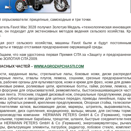
т опрыскиватели: прицепные, самоходные и три точки.
тель Favot Mac 3028 получил Золотую Медаль «технологическая инновация» 
че, он подходит для экстенсивных методов ведения сельского хозяйства. К
.
дая рост сельского хозяйства, машины Favot были и будут постоянными
рты и твердо отстаивая предохранение окружающей среды.
бщаем, что нам удостоена первая Премия CITA за «Защиту и предохранени
ю ЗОЛОТАЯ CITA 2009.
ПАСНЫХ ЧАСТЕЙ –
WWW.AGROZAPCHASTI.COM
ости, карданные валы, стрельчатые лапы, боковые ножи, диски распреде
йерные ленты, отвалы плугов, лемеха, сошники, срезные предохраните
, рабочие органы для культиваторов, ножи и крюки для фрез, ножи для доми
линовые ремни, роликовые цепи, крепежные болты, гайки, ролики, лемеха,
 форсунки для опрыскивателей, ремкомплекты, быстоизнашивающиеся части, 
ая лента. Углосним, гладкий дисковый нож, специальные предплужники, реду
леса зубчатые и звездочки для цепных передач, приводы линейные, пары че
кивы зубчатых ремней, крепление предплужников, Опорная стойка, телескопи
тнителями катков, высевающие диски, маркеры, штригель, выравниватель,
 давления, диск сцепления, кондиционер, вальцы, мешки, для системы то
 производства компании HERMANN PETERS GmbH & Co (Германия), тормо
ыльники, тормозные барабаны, трещотки, шланги, быстрые соединители пнев
ии HERMANN PETERS GmbH & Co (Германия), энергоаккумуляторы, рычаги
оры, фильтрующие элементы, патрубок, радиатор, лобовое стекло, комплек