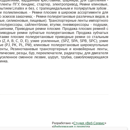
подшипники, карданные крестовины, шарниры, для сцепления -
лекты ПГУ, бендикс, стартер, электропривод, Ремни клиновые,
тием Linatex и без, с трапециидальным и полукруглым зубом .
емни поликлиновые. - Ремни плоские в широком ассортименте для
эскизов заказчика; - Ремни полиуретановые различных видов, в
атые, силиконовые, пищевые). Транспортерные ленты импортного
полурессоры, сайлентблоки, втулки, пневморессоры - подушки,
шипники, Приводные ремни плоские. Продажа плоских ремней с
Приводные ремни зубчатые полиуретановые. Продажа зубчатых
 а также плоские полиуретановые приводные ремни со стальным
 A, B, C, D, E), узкие усиленные, (SPZ, SPA, SPB, SPC), узкие
ые (PJ, PK, PL, PM), клиновые полиуретановые широкоугольные
ленты, Резинотканевые транспортерные и конвейерные ленты,
ческие, резцы, бур, переключатели, радиаторы, для двигателя
, усиленное сменное лезвие, шуруп, трубка, самоблокирующаяся
инка.
Разработано «
Студия «Веб-Сервис
»
«
Информация о проекте
»