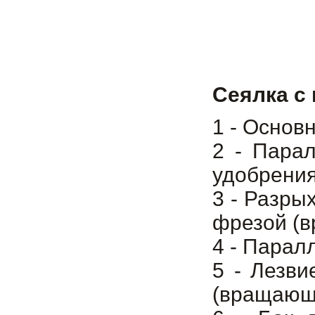
Сеялка с
1 - Основ
2 - Пара
удобрения
3 - Разры
фрезой (в
4 - Парал
5 - Лезви
(вращающи