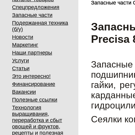
Запасные части G
Запасные части G
Спецпредложения
Запасные части
Подержанная техника
Запасны
(б/у)
Precisa 
Новости
Маркетинг
Наши партнеры
Услуги
Запасны
Статьи
подшипник
Это интересно!
гайки, ре
Финансирование
Вакансии
карданны
Полезные ссылки
гидроцили
Технология
выращивания,
Сеялки ко
переработка и сбыт
овощей и фруктов,
рецепты и полезная