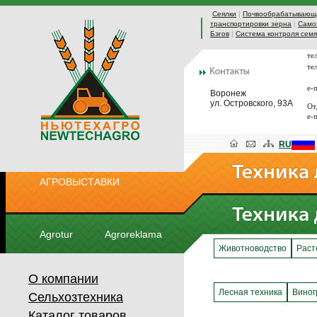
Сеялки
|
Почвообрабатывающа
транспортировки зерна
|
Само
Бэгов
|
Система контроля сем
те
те
e-
Воронеж
ул. Островского, 93А
От
e-
RU
АГРОВЫСТАВКИ
Agrotur
Agroreklama
Животноводство
Раст
О компании
Лесная техника
Виног
Сельхозтехника
Каталог товаров