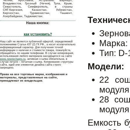
Челны, Ярославль, Астрахань, Барнаул,
Владивосток, Грозный (Чечня), Тула, Крым,
Севастополь, Симферополь, в страны
СНГ:Киргизия, Казахстан, Узбекистан,
Киргизстан, Туркменистан, Ташкент,
Азербайджан, Таджикистан.
Техничес
Наша кнопка:
Зернова
как установить?
Марка
Наш сайт не является публичной офертой, определяемой
положениями Статьи 437 (2) ГК РФ., а носит исключительно
информационный характер. Для получения точной
Тип: D-
информации о наличии и стоимости товара, пожалуйста,
обращайтесь по нашим телефонам. В случае копирования,
использования любого материала находящегося на сайте
www.newtechagro.ru
, активная ссылка обязательна, в
случае печати – печатная ссылка. Копирование структуры
Модели:
сайта, идей или элементов дизайна сайта строго
запрещено.
Права на все торговые марки, изображения и
22 сош
материалы, представленные на сайте,
принадлежат их владельцам.
модуля 
28 сош
модуля 
Емкость б