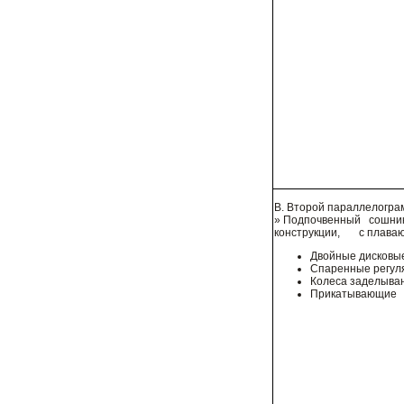
В. Второй параллелогра
» Подпочвенный сошн
конструкции, с плаваю
Двойные дисковы
Спаренные регул
Колеса заделыван
Прикатывающие к