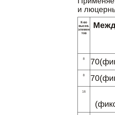
Применяет
и люцерн
К-во
Межд
высев.
элемен
тов
8
70(фи
8
70(фи
16
(фик