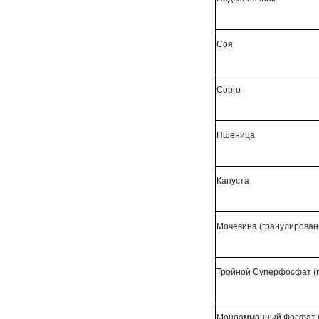
Соя
Сорго
Пшеница
Капуста
Мочевина (гранулирован
Тройной Суперфосфат (
Моноаммонный Фосфат (