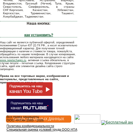
Челны, Ярославль, Астрахань, Барнаул,
Владивосток, Грозный (Чечня), Тула, Крым,
Севастополь, Симферополь, в страны
СНГ:Киргизия, Казахстан, Узбекистан,
Киргизстан, Туркменистан, Ташкент,
Азербайджан, Таджикистан.
Наша кнопка:
как установить?
Наш сайт не является публичной офертой, определяемой
положениями Статьи 437 (2) ГК РФ., а носит исключительно
информационный характер. Для получения точной
информации о наличии и стоимости товара, пожалуйста,
обращайтесь по нашим телефонам. В случае копирования,
использования любого материала находящегося на сайте
www.newtechagro.ru
, активная ссылка обязательна, в
случае печати – печатная ссылка. Копирование структуры
сайта, идей или элементов дизайна сайта строго
запрещено.
Права на все торговые марки, изображения и
материалы, представленные на сайте,
принадлежат их владельцам.
Все права защищены
О ПЕРСОНАЛЬНЫХ ДАННЫХ
OOO «НТА» 2005 - 2026
Политика конфиденциальности
Специальная оценка условий труда ООО НТА