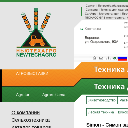
Сеялки
|
Почвообрабатывающа
Сенсоры
|
Техника для хранен
CanAgro
|
Метеостанции
|
Про
ГЛОНАСС GPS мониторинга
|
те
те
e-
Воронеж
ул. Островского, 93А
От
e-
RU
АГРОВЫСТАВКИ
Agrotur
Agroreklama
Животноводство
Раст
О компании
Лесная техника
Виног
Сельхозтехника
Simon - Симон за
Simon - Симон за
Каталог товаров