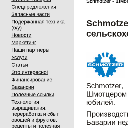
Schmotzer - Шмот
Schmotzer - Шмот
Спецпредложения
Запасные части
Schmotze
Подержанная техника
(б/у)
сельскох
Новости
Маркетинг
Наши партнеры
Услуги
Статьи
Это интересно!
Финансирование
Schmotzer,
Вакансии
Шмотцером 
Полезные ссылки
юбилей.
Технология
выращивания,
Производст
переработка и сбыт
овощей и фруктов,
Баварии нед
рецепты и полезная