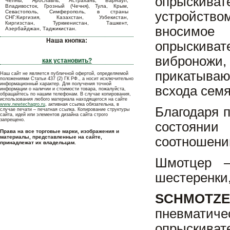
опрыскиват
Челны, Ярославль, Астрахань, Барнаул,
Владивосток, Грозный (Чечня), Тула, Крым,
Севастополь, Симферополь, в страны
устройство
СНГ:Киргизия, Казахстан, Узбекистан,
Киргизстан, Туркменистан, Ташкент,
вносимое
Азербайджан, Таджикистан.
Наша кнопка:
опрыскива
виброножи,
как установить?
прикатыва
Наш сайт не является публичной офертой, определяемой
положениями Статьи 437 (2) ГК РФ., а носит исключительно
информационный характер. Для получения точной
всхода семя
информации о наличии и стоимости товара, пожалуйста,
обращайтесь по нашим телефонам. В случае копирования,
использования любого материала находящегося на сайте
www.newtechagro.ru
, активная ссылка обязательна, в
Благодаря 
случае печати – печатная ссылка. Копирование структуры
сайта, идей или элементов дизайна сайта строго
запрещено.
состоянии
Права на все торговые марки, изображения и
материалы, представленные на сайте,
соотношении
принадлежат их владельцам.
Шмотцер —
шестеренки,
SCHMOTZ
пневматиче
опрыскиват