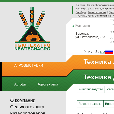
Сеялки
|
Почвообрабатывающа
Сенсоры
|
Техника для хранен
CanAgro
|
Метеостанции
|
Про
ГЛОНАСС GPS мониторинга
|
те
те
e-
Воронеж
ул. Островского, 93А
От
e-
RU
АГРОВЫСТАВКИ
Agrotur
Agroreklama
Животноводство
Раст
О компании
Лесная техника
Виног
Сельхозтехника
Каталог товаров