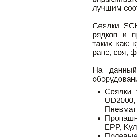
лучшим соо
Сеялки SCH
рядков и п
таких как: 
рапс, соя, 
На данный
оборудован
Сеялки 
UD2000
Пневмати
Пропашн
EPP, Kу
Полевые