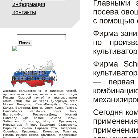
Главными з
информация
посева овощ
Контакты
с помощью 
Фирма зани
по произв
культиватор
Фирма Sch
культиватор
— первая 
комбинацию
Доставка сельхозтехники и запасных частей,
оросительных систем, насосов во все города
механизиров
России (быстрой почтой и транспортными
компаниями), так же через дилерскую сеть:
Москва, Владимир, Санкт-Петербург, Саранск,
Калуга, Белгород, Брянск, Орел, Курск, Тамбов,
Сегодня ко
Новосибирск, Челябинск, Томск, Омск,
Екатеринбург, Ростов-на-Дону, Нижний
Новгород, Уфа, Казань, Самара, Пермь,
применени
Хабаровск, Волгоград, Иркутск, Красноярск,
Новокузнецк, Липецк, Башкирия, Ставрополь,
применении
Воронеж, Тюмень, Саратов, Уфа, Татарстан,
Оренбург, Краснодар, Кемерово, Тольятти,
Рязань, Ижевск, Пенза, Ульяновск, Набережные