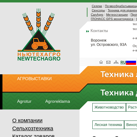
Сеялки
|
Почвообрабатывающа
Сенсоры
|
Техника для хранен
CanAgro
|
Метеостанции
|
Про
ГЛОНАСС GPS мониторинга
|
те
те
e-
Воронеж
ул. Островского, 93А
От
e-
RU
АГРОВЫСТАВКИ
Agrotur
Agroreklama
Животноводство
Раст
О компании
Лесная техника
Виног
Сельхозтехника
Каталог товаров