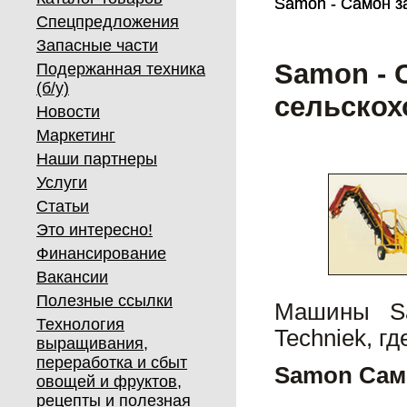
Samon - Самон за
Samon - Самон за
Спецпредложения
Запасные части
Samon - 
Подержанная техника
(б/у)
сельскох
Новости
Маркетинг
Наши партнеры
Услуги
Статьи
Это интересно!
Финансирование
Вакансии
Полезные ссылки
Машины Sa
Технология
Techniek, г
выращивания,
переработка и сбыт
Samon Сам
овощей и фруктов,
рецепты и полезная