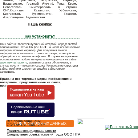
Челны, Ярославль, Астрахань, Барнаул,
Владивосток, Грозный (Чечня), Тула, Крым,
Севастополь, Симферополь, в страны
СНГ:Киргизия, Казахстан, Узбекистан,
Киргизстан, Туркменистан, Ташкент,
Азербайджан, Таджикистан.
Наша кнопка:
как установить?
Наш сайт не является публичной офертой, определяемой
положениями Статьи 437 (2) ГК РФ., а носит исключительно
информационный характер. Для получения точной
информации о наличии и стоимости товара, пожалуйста,
обращайтесь по нашим телефонам. В случае копирования,
использования любого материала находящегося на сайте
www.newtechagro.ru
, активная ссылка обязательна, в
случае печати – печатная ссылка. Копирование структуры
сайта, идей или элементов дизайна сайта строго
запрещено.
Права на все торговые марки, изображения и
материалы, представленные на сайте,
принадлежат их владельцам.
Все права защищены
О ПЕРСОНАЛЬНЫХ ДАННЫХ
OOO «НТА» 2005 - 2026
Политика конфиденциальности
Специальная оценка условий труда ООО НТА