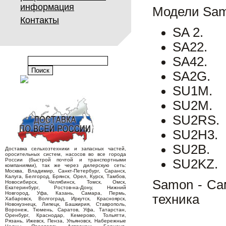
информация
Модели Sa
Контакты
SA 2.
SA22.
SA42.
SA2G.
SU1M.
SU2M.
SU2RS.
SU2H3.
SU2B.
Доставка сельхозтехники и запасных частей,
оросительных систем, насосов во все города
России (быстрой почтой и транспортными
SU2KZ.
компаниями), так же через дилерскую сеть:
Москва, Владимир, Санкт-Петербург, Саранск,
Калуга, Белгород, Брянск, Орел, Курск, Тамбов,
Samon - Са
Новосибирск, Челябинск, Томск, Омск,
Екатеринбург, Ростов-на-Дону, Нижний
Новгород, Уфа, Казань, Самара, Пермь,
техника
Хабаровск, Волгоград, Иркутск, Красноярск,
Новокузнецк, Липецк, Башкирия, Ставрополь,
Воронеж, Тюмень, Саратов, Уфа, Татарстан,
Оренбург, Краснодар, Кемерово, Тольятти,
Рязань, Ижевск, Пенза, Ульяновск, Набережные