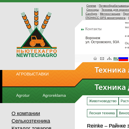
Сеялки
|
Почвообрабатывающа
Сенсоры
|
Техника для хранен
CanAgro
|
Метеостанции
|
Про
ГЛОНАСС GPS мониторинга
|
те
те
e-
Воронеж
ул. Островского, 93А
От
e-
RU
АГРОВЫСТАВКИ
Agrotur
Agroreklama
Животноводство
Раст
О компании
Лесная техника
Виног
Сельхозтехника
Reinke – Райнке 
Reinke – Райнке 
Каталог товаров