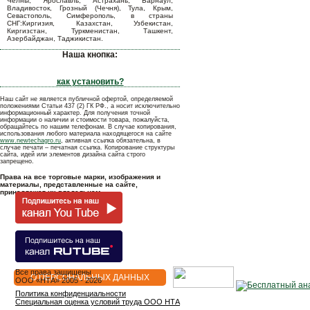
Челны, Ярославль, Астрахань, Барнаул,
Владивосток, Грозный (Чечня), Тула, Крым,
Севастополь, Симферополь, в страны
СНГ:Киргизия, Казахстан, Узбекистан,
Киргизстан, Туркменистан, Ташкент,
Азербайджан, Таджикистан.
Наша кнопка:
как установить?
Наш сайт не является публичной офертой, определяемой
положениями Статьи 437 (2) ГК РФ., а носит исключительно
информационный характер. Для получения точной
информации о наличии и стоимости товара, пожалуйста,
обращайтесь по нашим телефонам. В случае копирования,
использования любого материала находящегося на сайте
www.newtechagro.ru
, активная ссылка обязательна, в
случае печати – печатная ссылка. Копирование структуры
сайта, идей или элементов дизайна сайта строго
запрещено.
Права на все торговые марки, изображения и
материалы, представленные на сайте,
принадлежат их владельцам.
Все права защищены
О ПЕРСОНАЛЬНЫХ ДАННЫХ
OOO «НТА» 2005 - 2026
Политика конфиденциальности
Специальная оценка условий труда ООО НТА