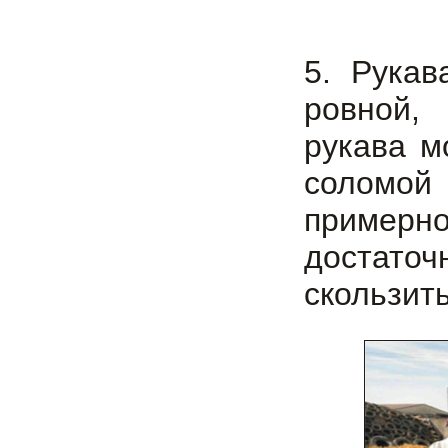
5. Рука
ровной,
рукава м
соломой
примерно
достаточ
скользит