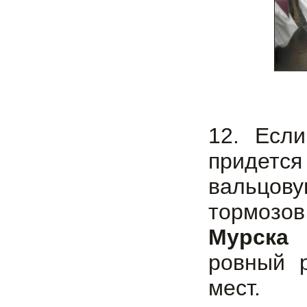
12. Если
придетс
вальцо
тормозов
Мурска
о
ровный 
мест.