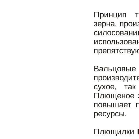
Принцип т
зерна, прои
силосова
использо
препятству
Вальцовы
производит
сухое, та
Плющеное з
повышает п
ресурсы.
Плющилки