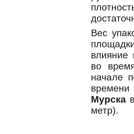
плотно
достаточ
Вес упа
площадк
влияние 
во время
начале п
времени
Мурска
в
метр).