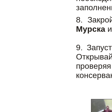
заполнен
8. Закр
Мурска
и
9. Запус
Открыва
проверя
консерван