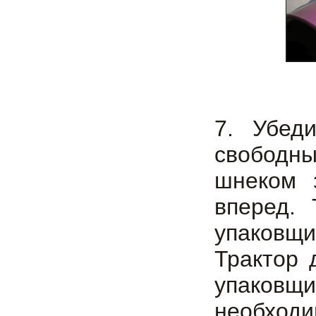
7. Убед
свободны
шнеком 
вперед. 
упаковщ
Трактор 
упаковщи
необходи