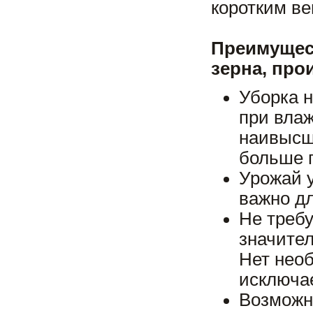
коротким в
Преимуще
зерна, про
Уборка н
при влаж
наивысша
больше 
Урожай у
важно д
Не требу
значител
Нет необ
исключае
Возможн