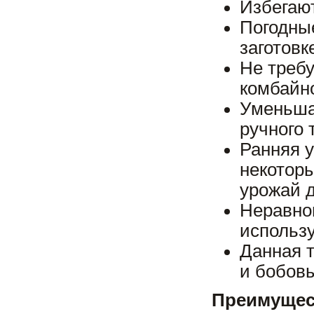
Избегают
Погодны
заготовк
Не требу
комбайн
Уменьша
ручного 
Ранняя у
некоторы
урожай 
Неравном
использу
Данная т
и бобовы
Преимущес