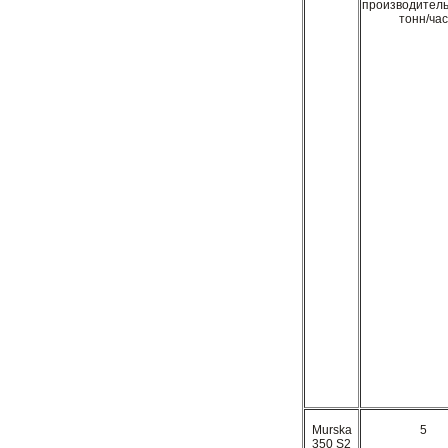
производитель
тонн/час
Murska
5
350 S2