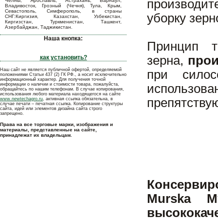
производите
Челны, Ярославль, Астрахань, Барнаул,
Владивосток, Грозный (Чечня), Тула, Крым,
Севастополь, Симферополь, в страны
уборку зерн
СНГ:Киргизия, Казахстан, Узбекистан,
Киргизстан, Туркменистан, Ташкент,
Азербайджан, Таджикистан.
Наша кнопка:
Принцип т
зерна,
прои
как установить?
Наш сайт не является публичной офертой, определяемой
при силос
положениями Статьи 437 (2) ГК РФ., а носит исключительно
информационный характер. Для получения точной
информации о наличии и стоимости товара, пожалуйста,
использо
обращайтесь по нашим телефонам. В случае копирования,
использования любого материала находящегося на сайте
препятству
www.newtechagro.ru
, активная ссылка обязательна, в
случае печати – печатная ссылка. Копирование структуры
сайта, идей или элементов дизайна сайта строго
запрещено.
Права на все торговые марки, изображения и
материалы, представленные на сайте,
принадлежат их владельцам.
Консервир
Murska М
высококаче