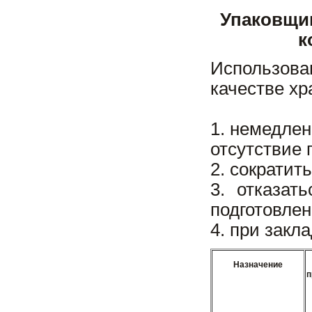
Упаковщик
к
Использов
качестве х
1. немедлен
отсутствие 
2. сократит
3. отказат
подготовлен
4. при закл
Назначение
п