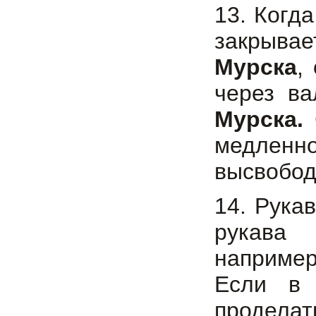
13. Когд
закрыва
Мурска
,
через в
Мурска.
С
медленн
высвобод
14. Рука
рукав
например
Если в 
проделат