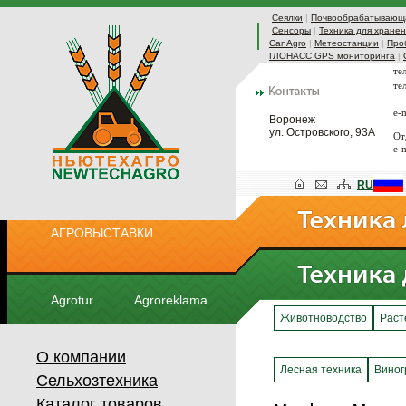
Сеялки
|
Почвообрабатывающа
Сенсоры
|
Техника для хранен
CanAgro
|
Метеостанции
|
Про
ГЛОНАСС GPS мониторинга
|
те
те
e-
Воронеж
ул. Островского, 93А
От
e-
RU
АГРОВЫСТАВКИ
Agrotur
Agroreklama
Животноводство
Раст
О компании
Лесная техника
Виног
Сельхозтехника
Каталог товаров