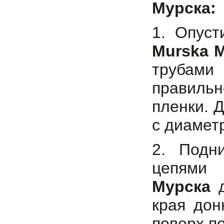
Мурска:
1. Опуст
Murska 
трубами
правильн
пленки. 
с диаметр
2. Подн
цепям
Мурска
д
края дон
поверх п