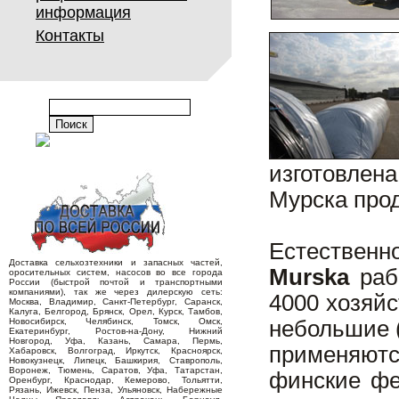
информация
Контакты
изготовлен
Мурска прод
Естествен
Доставка сельхозтехники и запасных частей,
Murska
раб
оросительных систем, насосов во все города
России (быстрой почтой и транспортными
компаниями), так же через дилерскую сеть:
4000 хозяйс
Москва, Владимир, Санкт-Петербург, Саранск,
Калуга, Белгород, Брянск, Орел, Курск, Тамбов,
Новосибирск, Челябинск, Томск, Омск,
небольшие (
Екатеринбург, Ростов-на-Дону, Нижний
Новгород, Уфа, Казань, Самара, Пермь,
применяютс
Хабаровск, Волгоград, Иркутск, Красноярск,
Новокузнецк, Липецк, Башкирия, Ставрополь,
Воронеж, Тюмень, Саратов, Уфа, Татарстан,
финские фе
Оренбург, Краснодар, Кемерово, Тольятти,
Рязань, Ижевск, Пенза, Ульяновск, Набережные