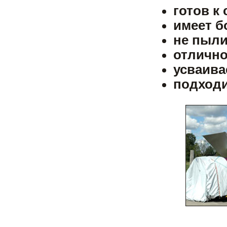
готов к
имеет б
не пыли
отлично
усваива
подходи