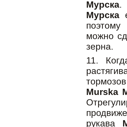
Мурска
.
Мурска
е
поэтому
можно сд
зерна.
11. Ког
растяги
тормозов
Murska 
Отрегул
продвиже
рукава