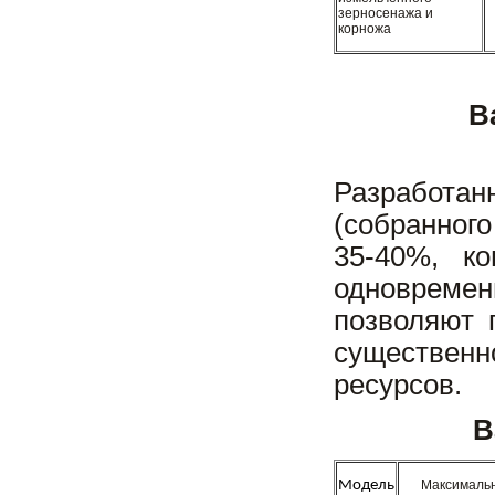
зерносенажа и
корножа
В
Разработа
(собранног
35-40%, к
одновремен
позволяют 
существенн
ресурсов.
В
Модель
Максималь