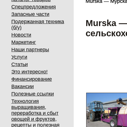
Murska — Мурска 
Murska — Мурска 
Спецпредложения
Запасные части
Murska —
Подержанная техника
(б/у)
сельскох
Новости
Маркетинг
Наши партнеры
Услуги
Статьи
Это интересно!
Финансирование
Вакансии
Полезные ссылки
Технология
выращивания,
переработка и сбыт
овощей и фруктов,
рецепты и полезная