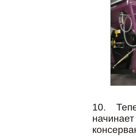
10. Теп
начина
консерва