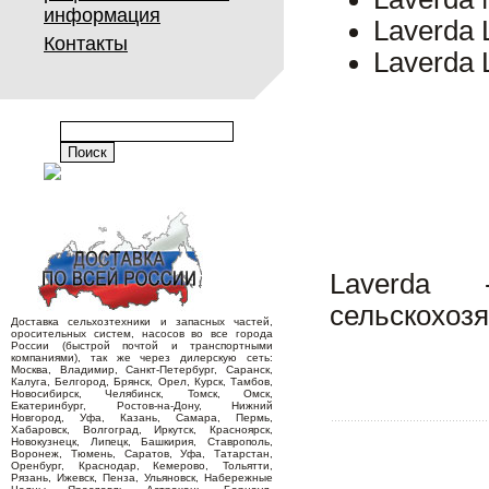
информация
Laverda 
Контакты
Laverda 
Laverda
сельскохозя
Доставка сельхозтехники и запасных частей,
оросительных систем, насосов во все города
России (быстрой почтой и транспортными
компаниями), так же через дилерскую сеть:
Москва, Владимир, Санкт-Петербург, Саранск,
Калуга, Белгород, Брянск, Орел, Курск, Тамбов,
Новосибирск, Челябинск, Томск, Омск,
Екатеринбург, Ростов-на-Дону, Нижний
Новгород, Уфа, Казань, Самара, Пермь,
Хабаровск, Волгоград, Иркутск, Красноярск,
Новокузнецк, Липецк, Башкирия, Ставрополь,
Воронеж, Тюмень, Саратов, Уфа, Татарстан,
Оренбург, Краснодар, Кемерово, Тольятти,
Рязань, Ижевск, Пенза, Ульяновск, Набережные