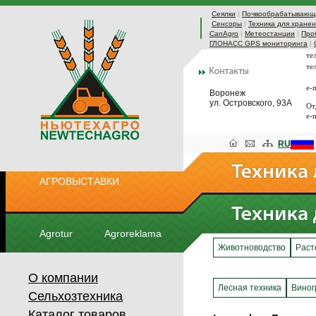
Сеялки
|
Почвообрабатывающа
Сенсоры
|
Техника для хранен
CanAgro
|
Метеостанции
|
Про
ГЛОНАСС GPS мониторинга
|
те
те
e-
Воронеж
ул. Островского, 93А
От
e-
RU
АГРОВЫСТАВКИ
Agrotur
Agroreklama
Животноводство
Раст
О компании
Лесная техника
Виног
Сельхозтехника
Каталог товаров