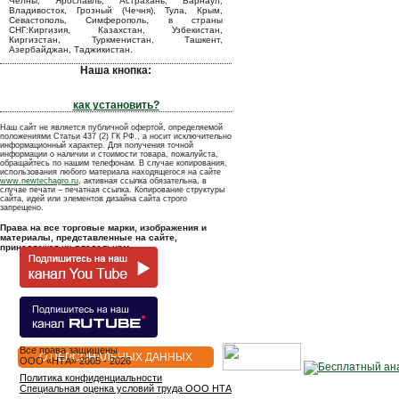
Челны, Ярославль, Астрахань, Барнаул,
Владивосток, Грозный (Чечня), Тула, Крым,
Севастополь, Симферополь, в страны
СНГ:Киргизия, Казахстан, Узбекистан,
Киргизстан, Туркменистан, Ташкент,
Азербайджан, Таджикистан.
Наша кнопка:
как установить?
Наш сайт не является публичной офертой, определяемой
положениями Статьи 437 (2) ГК РФ., а носит исключительно
информационный характер. Для получения точной
информации о наличии и стоимости товара, пожалуйста,
обращайтесь по нашим телефонам. В случае копирования,
использования любого материала находящегося на сайте
www.newtechagro.ru
, активная ссылка обязательна, в
случае печати – печатная ссылка. Копирование структуры
сайта, идей или элементов дизайна сайта строго
запрещено.
Права на все торговые марки, изображения и
материалы, представленные на сайте,
принадлежат их владельцам.
Все права защищены
О ПЕРСОНАЛЬНЫХ ДАННЫХ
OOO «НТА» 2005 - 2026
Политика конфиденциальности
Специальная оценка условий труда ООО НТА