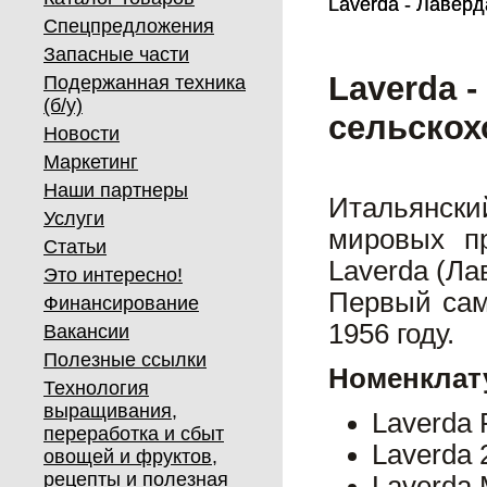
Laverda - Лаверд
Laverda - Лаверд
Спецпредложения
Запасные части
Laverda -
Подержанная техника
(б/у)
сельскох
Новости
Маркетинг
Наши партнеры
Итальянски
Услуги
мировых пр
Статьи
Laverda (Ла
Это интересно!
Первый сам
Финансирование
1956 году.
Вакансии
Полезные ссылки
Номенклат
Технология
выращивания,
Laverda
переработка и сбыт
Laverda 
овощей и фруктов,
рецепты и полезная
Laverda 