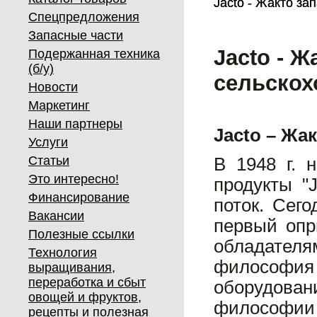
Jacto - Жакто за
Jacto - Жакто за
Спецпредложения
Запасные части
Jacto - Ж
Подержанная техника
(б/у)
сельскох
Новости
Маркетинг
Наши партнеры
Jacto – Жа
Услуги
Статьи
В 1948 г. 
Это интересно!
продукты "
Финансирование
поток. Сего
Вакансии
первый опр
Полезные ссылки
обладателя
Технология
философия 
выращивания,
переработка и сбыт
оборудован
овощей и фруктов,
философии 
рецепты и полезная