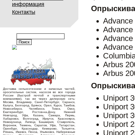
информация
Опрыскиват
Контакты
Advance 
Advance 
Advance 
Advance 
Columbia
Arbus 20
Arbus 20
Опрыскива
Доставка сельхозтехники и запасных частей,
оросительных систем, насосов во все города
России (быстрой почтой и транспортными
Uniport 3
компаниями), так же через дилерскую сеть:
Москва, Владимир, Санкт-Петербург, Саранск,
Uniport 3
Калуга, Белгород, Брянск, Орел, Курск, Тамбов,
Новосибирск, Челябинск, Томск, Омск,
Екатеринбург, Ростов-на-Дону, Нижний
Uniport 3
Новгород, Уфа, Казань, Самара, Пермь,
Хабаровск, Волгоград, Иркутск, Красноярск,
Uniport 2
Новокузнецк, Липецк, Башкирия, Ставрополь,
Воронеж, Тюмень, Саратов, Уфа, Татарстан,
Оренбург, Краснодар, Кемерово, Тольятти,
Uniport 
Рязань, Ижевск, Пенза, Ульяновск, Набережные