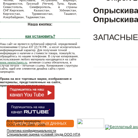
Челны, Ярославль, Астрахань, Барнаул,
Владивосток, Грозный (Чечня), Тула, Крым,
Севастополь, Симферополь, в страны
Опрыскива
СНГ:Киргизия, Казахстан, Узбекистан,
Киргизстан, Туркменистан, Ташкент,
Опрыскива
Азербайджан, Таджикистан.
Наша кнопка:
ЗАПАСНЫЕ 
как установить?
Наш сайт не является публичной офертой, определяемой
положениями Статьи 437 (2) ГК РФ., а носит исключительно
информационный характер. Для получения точной
информации о наличии и стоимости товара, пожалуйста,
обращайтесь по нашим телефонам. В случае копирования,
использования любого материала находящегося на сайте
www.newtechagro.ru
, активная ссылка обязательна, в
случае печати – печатная ссылка. Копирование структуры
сайта, идей или элементов дизайна сайта строго
запрещено.
Права на все торговые марки, изображения и
материалы, представленные на сайте,
принадлежат их владельцам.
Все права защищены
О ПЕРСОНАЛЬНЫХ ДАННЫХ
OOO «НТА» 2005 - 2026
Политика конфиденциальности
Специальная оценка условий труда ООО НТА