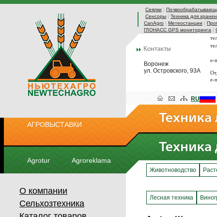
Сеялки
|
Почвообрабатывающа
Сенсоры
|
Техника для хранен
CanAgro
|
Метеостанции
|
Про
ГЛОНАСС GPS мониторинга
|
те
те
e-
Воронеж
ул. Островского, 93А
От
e-
RU
АГРОВЫСТАВКИ
Agrotur
Agroreklama
Животноводство
Раст
О компании
Лесная техника
Виног
Сельхозтехника
Каталог товаров