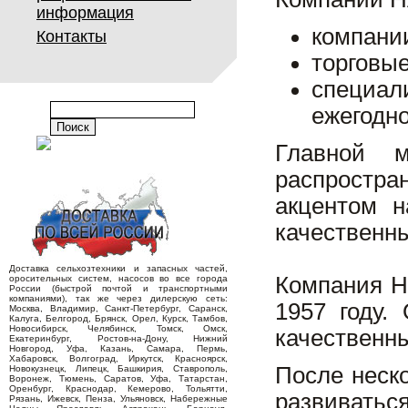
информация
компании
Контакты
торговы
специал
ежегодно
Главной 
распростра
акцентом н
качественны
Доставка сельхозтехники и запасных частей,
Компания H
оросительных систем, насосов во все города
России (быстрой почтой и транспортными
компаниями), так же через дилерскую сеть:
1957 году.
Москва, Владимир, Санкт-Петербург, Саранск,
Калуга, Белгород, Брянск, Орел, Курск, Тамбов,
Новосибирск, Челябинск, Томск, Омск,
качественн
Екатеринбург, Ростов-на-Дону, Нижний
Новгород, Уфа, Казань, Самара, Пермь,
Хабаровск, Волгоград, Иркутск, Красноярск,
После неск
Новокузнецк, Липецк, Башкирия, Ставрополь,
Воронеж, Тюмень, Саратов, Уфа, Татарстан,
Оренбург, Краснодар, Кемерово, Тольятти,
развивать
Рязань, Ижевск, Пенза, Ульяновск, Набережные