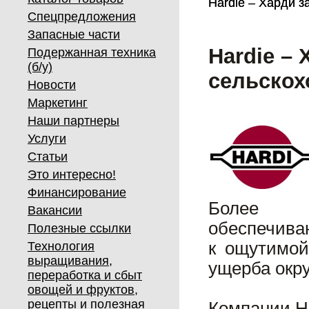
Hardie – Харди з
Hardie – Харди з
Спецпредложения
Запасные части
Hardie – 
Подержанная техника
(б/у)
сельскох
Новости
Маркетинг
Наши партнеры
Услуги
Статьи
Это интересно!
Финансирование
Более э
Вакансии
обеспечива
Полезные ссылки
к ощутимой
Технология
выращивания,
ущерба окр
переработка и сбыт
овощей и фруктов,
рецепты и полезная
Компании H