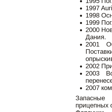
1995 По
1997 Aur
1998 Ос
1999 По
2000 Но
Дания.
2001 О
Постав
опрыски
2002 Пр
2003 В
перенесе
2007 ком
Запасные 
прицепных 