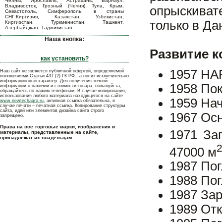
Челны, Ярославль, Астрахань, Барнаул,
Владивосток, Грозный (Чечня), Тула, Крым,
опрыскиват
Севастополь, Симферополь, в страны
СНГ:Киргизия, Казахстан, Узбекистан,
только в Да
Киргизстан, Туркменистан, Ташкент,
Азербайджан, Таджикистан.
Наша кнопка:
Развитие к
как установить?
1957 HA
Наш сайт не является публичной офертой, определяемой
положениями Статьи 437 (2) ГК РФ., а носит исключительно
информационный характер. Для получения точной
1958 Пок
информации о наличии и стоимости товара, пожалуйста,
обращайтесь по нашим телефонам. В случае копирования,
использования любого материала находящегося на сайте
1959 Нач
www.newtechagro.ru
, активная ссылка обязательна, в
случае печати – печатная ссылка. Копирование структуры
сайта, идей или элементов дизайна сайта строго
1967 Ос
запрещено.
Права на все торговые марки, изображения и
1971 За
материалы, представленные на сайте,
принадлежат их владельцам.
47000 м
1987 По
1988 По
1987 За
1989 Отк