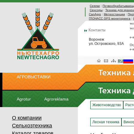
Сеялки
|
Почвообрабатывающа
Сенсоры
|
Техника для хранен
CanAgro
|
Метеостанции
|
Про
ГЛОНАСС GPS мониторинга
|
те
те
e-
Воронеж
ул. Островского, 93А
От
e-
RU
АГРОВЫСТАВКИ
Agrotur
Agroreklama
Животноводство
Раст
О компании
Лесная техника
Виног
Сельхозтехника
Каталог товаров