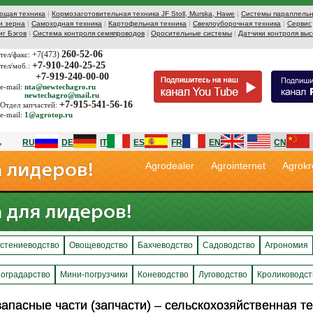
ющая техника
|
Кормозаготовительная техника JF Stoll, Murska, Hawe
|
Системы параллельн
и зерна
|
Самоходная техника
|
Картофельная техника
|
Свеклоуборочная техника
|
Сервис
иг Бэгов
|
Система контроля семяпроводов
|
Оросительные системы
|
Датчики контроля выс
260-52-06
+7(473)
тел/факс:
+7-910-240-25-25
тел/моб.:
+7-919-240-00-00
e-mail:
nta@newtechagro.ru
newtechagro@mail.ru
+7-915-541-56-16
Отдел запчастей:
e-mail:
1@agrotop.ru
RU
DE
IT
ES
FR
EN
CN
Agrodealer
Agrointernet
Agrokr
стениеводство
Овощеводство
Бахчеводство
Садоводство
Агрономия
оградарство
Мини-погрузчики
Коневодство
Луговодство
Кролиководст
запасные части (запчасти) – сельскохозяйственная т
запасные части (запчасти) – сельскохозяйственная т