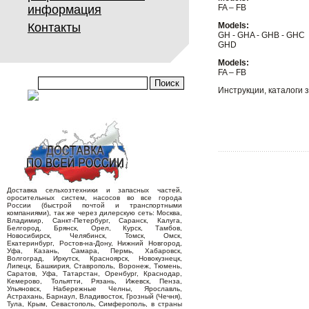
информация
FA – FB
Контакты
Models:
GH - GHA - GHB - GHC
GHD
Models:
FA – FB
Инструкции, каталоги 
Доставка сельхозтехники и запасных частей,
оросительных систем, насосов во все города
России (быстрой почтой и транспортными
компаниями), так же через дилерскую сеть: Москва,
Владимир, Санкт-Петербург, Саранск, Калуга,
Белгород, Брянск, Орел, Курск, Тамбов,
Новосибирск, Челябинск, Томск, Омск,
Екатеринбург, Ростов-на-Дону, Нижний Новгород,
Уфа, Казань, Самара, Пермь, Хабаровск,
Волгоград, Иркутск, Красноярск, Новокузнецк,
Липецк, Башкирия, Ставрополь, Воронеж, Тюмень,
Саратов, Уфа, Татарстан, Оренбург, Краснодар,
Кемерово, Тольятти, Рязань, Ижевск, Пенза,
Ульяновск, Набережные Челны, Ярославль,
Астрахань, Барнаул, Владивосток, Грозный (Чечня),
Тула, Крым, Севастополь, Симферополь, в страны