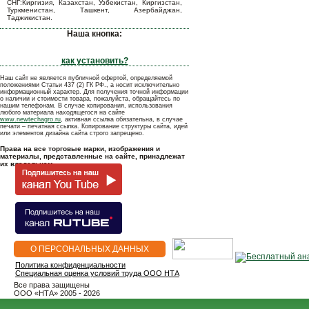
СНГ:Киргизия, Казахстан, Узбекистан, Киргизстан,
Туркменистан, Ташкент, Азербайджан,
Таджикистан.
Наша кнопка:
как установить?
Наш сайт не является публичной офертой, определяемой
положениями Статьи 437 (2) ГК РФ., а носит исключительно
информационный характер. Для получения точной информации
о наличии и стоимости товара, пожалуйста, обращайтесь по
нашим телефонам. В случае копирования, использования
любого материала находящегося на сайте
www.newtechagro.ru
, активная ссылка обязательна, в случае
печати – печатная ссылка. Копирование структуры сайта, идей
или элементов дизайна сайта строго запрещено.
Права на все торговые марки, изображения и
материалы, представленные на сайте, принадлежат
их владельцам.
О ПЕРСОНАЛЬНЫХ ДАННЫХ
Политика конфиденциальности
Специальная оценка условий труда ООО НТА
Все права защищены
OOO «НТА» 2005 - 2026