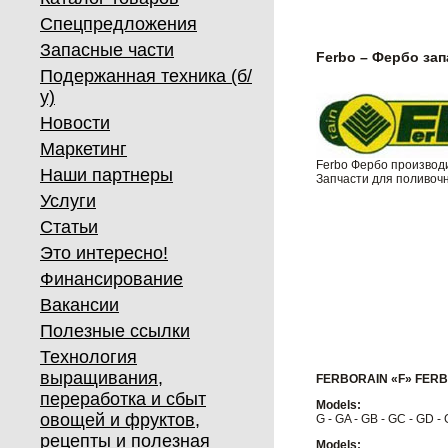
Спецпредложения
Запасные части
Ferbo – Фербо зап
Подержанная техника (б/
у)
Новости
Маркетинг
Ferbo Фербо производ
Наши партнеры
Запчасти для поливоч
Услуги
Статьи
Это интересно!
Финансирование
Вакансии
Полезные ссылки
Технология
выращивания,
FERBORAIN «F» FER
переработка и сбыт
Models:
овощей и фруктов,
G - GA - GB - GC - GD -
рецепты и полезная
Models: