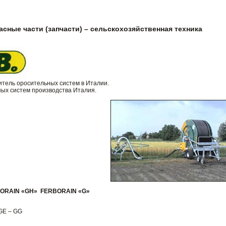
асные части (запчасти) – сельскохозяйственная техника
итель оросительных систем в Италии.
ных систем производства Италия.
BORAIN «GH» FERBORAIN «G»
 GE – GG