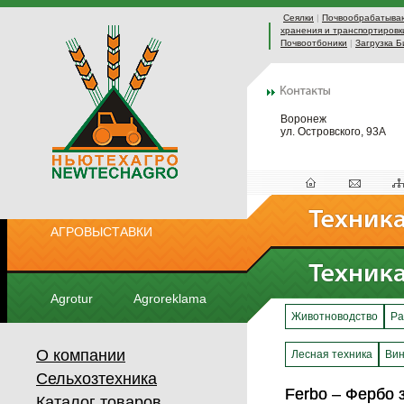
Сеялки
|
Почвообрабатыва
хранения и транспортировк
Почвоотбоники
|
Загрузка Б
Воронеж
ул. Островского, 93А
АГРОВЫСТАВКИ
Agrotur
Agroreklama
Животноводство
Ра
О компании
Лесная техника
Вин
Сельхозтехника
Ferbo – Фербо 
Ferbo – Фербо 
Каталог товаров