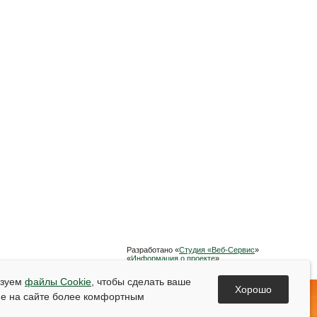
Разработано «
Студия «Веб-Сервис
»
«
Информация о проекте
»
Список используемой литературы
ьзуем
файлы Cookie
, чтобы сделать ваше
Хорошо
е на сайте более комфортным