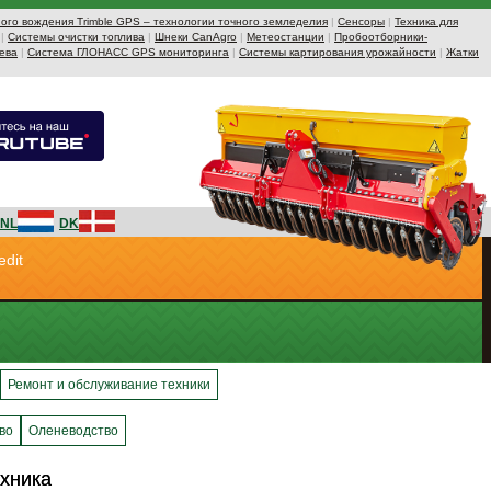
ого вождения Trimble GPS – технологии точного земледелия
|
Сенсоры
|
Техника для
|
Системы очистки топлива
|
Шнеки CanAgro
|
Метеостанции
|
Пробоотборники-
ева
|
Система ГЛОНАСС GPS мониторинга
|
Системы картирования урожайности
|
Жатки
NL
DK
edit
Ремонт и обслуживание техники
во
Оленеводство
ехника
ехника