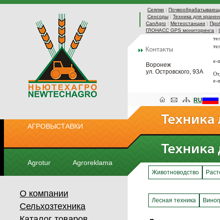
Сеялки
|
Почвообрабатывающа
Сенсоры
|
Техника для хранен
CanAgro
|
Метеостанции
|
Про
ГЛОНАСС GPS мониторинга
|
те
те
e-
Воронеж
ул. Островского, 93А
От
e-
RU
АГРОВЫСТАВКИ
Agrotur
Agroreklama
Животноводство
Раст
О компании
Лесная техника
Виног
Сельхозтехника
Каталог товаров