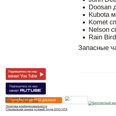
Doosan 
Kubota 
Komet с
Nelson 
Rain Bir
Запасные ч
Все права защищены
О ПЕРСОНАЛЬНЫХ ДАННЫХ
OOO «НТА» 2005 - 2026
Политика конфиденциальности
Специальная оценка условий труда ООО НТА