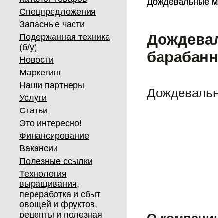
Дождевальные ма
Дождевальные ма
Спецпредложения
Запасные части
Дождева
Подержанная техника
(б/у)
барабанн
Новости
Маркетинг
Наши партнеры
Дождевальн
Услуги
Статьи
Это интересно!
Финансирование
Вакансии
Полезные ссылки
Технология
выращивания,
переработка и сбыт
овощей и фруктов,
рецепты и полезная