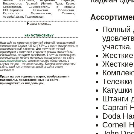
Челны, Ярославль, Астрахань, Барнаул,
Владивосток, Грозный (Чечня), Тула, Крым,
Севастополь, Симферополь, в страны
СНГ:Киргизия, Казахстан, Узбекистан,
Киргизстан, Туркменистан, Ташкент,
Ассортимен
Азербайджан, Таджикистан.
Наша кнопка:
Полный 
как установить?
удовлет
Наш сайт не является публичной офертой, определяемой
участка.
положениями Статьи 437 (2) ГК РФ., а носит исключительно
информационный характер. Для получения точной
информации о наличии и стоимости товара, пожалуйста,
Жесткие
обращайтесь по нашим телефонам. В случае копирования,
использования любого материала находящегося на сайте
www.newtechagro.ru
, активная ссылка обязательна, в
Жесткие
случае печати – печатная ссылка. Копирование структуры
сайта, идей или элементов дизайна сайта строго
запрещено.
Комплек
Права на все торговые марки, изображения и
Тележки
материалы, представленные на сайте,
принадлежат их владельцам.
Катушки
Штанги 
Caprari 
Doda На
Cornell 
John Dee