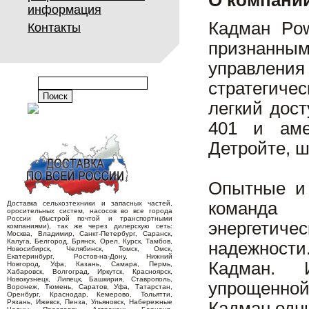
О компани
информация
Кадман Pow
Контакты
признанны
управлени
стратегиче
легкий дос
401 и аме
Детройте, ш
Опытные и 
команда и
Доставка сельхозтехники и запасных частей,
оросительных систем, насосов во все города
России (быстрой почтой и транспортными
энергетичес
компаниями), так же через дилерскую сеть:
Москва, Владимир, Санкт-Петербург, Саранск,
Калуга, Белгород, Брянск, Орел, Курск, Тамбов,
надежности
Новосибирск, Челябинск, Томск, Омск,
Екатеринбург, Ростов-на-Дону, Нижний
Кадман. И
Новгород, Уфа, Казань, Самара, Пермь,
Хабаровск, Волгоград, Иркутск, Красноярск,
Новокузнецк, Липецк, Башкирия, Ставрополь,
упрощенно
Воронеж, Тюмень, Саратов, Уфа, Татарстан,
Оренбург, Краснодар, Кемерово, Тольятти,
Рязань, Ижевск, Пенза, Ульяновск, Набережные
Кадман одни